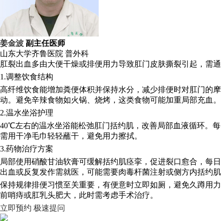
姜金波
副主任医师
山东大学齐鲁医院
普外科
肛裂出血多由大便干燥或排便用力导致肛门皮肤撕裂引起，需通
1.调整饮食结构
高纤维饮食能增加粪便体积并保持水分，减少排便时对肛门的摩擦
动。避免辛辣食物如火锅、烧烤，这类食物可能加重局部充血。
2.温水坐浴护理
40℃左右的温水坐浴能松弛肛门括约肌，改善局部血液循环。每日
需用干净毛巾轻轻蘸干，避免用力擦拭。
3.药物治疗方案
局部使用硝酸甘油软膏可缓解括约肌痉挛，促进裂口愈合，每日
出血或反复发作需就医，可能需要肉毒杆菌注射或侧方内括约肌
保持规律排便习惯至关重要，有便意时立即如厕，避免久蹲用力
前哨痔或肛乳头肥大，此时需考虑手术治疗。
立即预约
极速提问