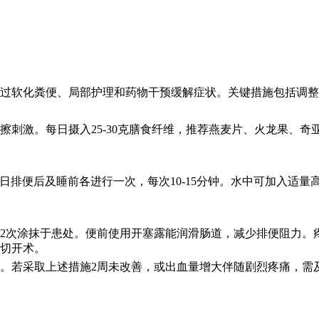
过软化粪便、局部护理和药物干预缓解症状。关键措施包括调整
刺激。每日摄入25-30克膳食纤维，推荐燕麦片、火龙果、奇亚
排便后及睡前各进行一次，每次10-15分钟。水中可加入适量高
2次涂抹于患处。便前使用开塞露能润滑肠道，减少排便阻力。
切开术。
。若采取上述措施2周未改善，或出血量增大伴随剧烈疼痛，需