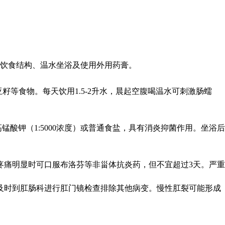
饮食结构、温水坐浴及使用外用药膏。
籽等食物。每天饮用1.5-2升水，晨起空腹喝温水可刺激肠蠕
锰酸钾（1:5000浓度）或普通食盐，具有消炎抑菌作用。坐浴后
疼痛明显时可口服布洛芬等非甾体抗炎药，但不宜超过3天。严重
及时到肛肠科进行肛门镜检查排除其他病变。慢性肛裂可能形成