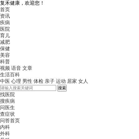
复禾健康，欢迎您！
首页
资讯
疾病
医院
育儿
减肥
保健
美容
科普
视频
语音
文章
生活百科
中医
心理
男性
体检
亲子
运动
居家
女人
搜索
找医院
搜疾病
问医生
查症状
问答首页
内科
外科