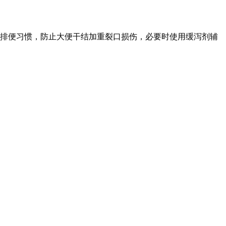
时排便习惯，防止大便干结加重裂口损伤，必要时使用缓泻剂辅