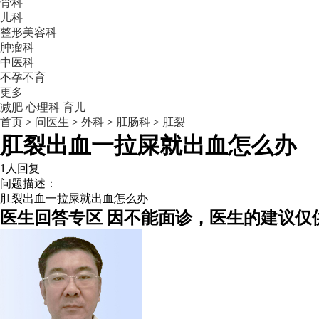
骨科
儿科
整形美容科
肿瘤科
中医科
不孕不育
更多
减肥
心理科
育儿
首页
>
问医生
>
外科
>
肛肠科
>
肛裂
肛裂出血一拉屎就出血怎么办
1人回复
问题描述：
肛裂出血一拉屎就出血怎么办
医生回答专区
因不能面诊，医生的建议仅