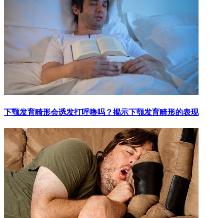
下颚发育畸形会诱发打呼噜吗？揭示下颚发育畸形的表现