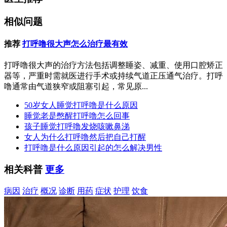
相似问题
推荐
打呼噜很大声怎么治疗最有效
打呼噜很大声的治疗方法包括调整睡姿、减重、使用口腔矫正
器等，严重时需就医进行手术或持续气道正压通气治疗。打呼
噜通常由气道狭窄或阻塞引起，常见原...
50岁女人睡觉打呼噜是什么原因
睡觉老是憋醒打呼噜怎么回事
孩子睡觉打呼噜发烧咳嗽鼻涕
女人为什么打呼噜然后把自己打醒
打呼噜是什么原因引起的怎么解决男性
相关科普
更多
病因
治疗
概况
诊断
用药
症状
护理
饮食