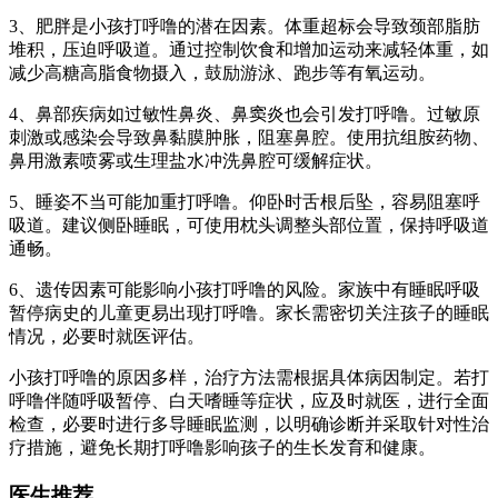
3、肥胖是小孩打呼噜的潜在因素。体重超标会导致颈部脂肪
堆积，压迫呼吸道。通过控制饮食和增加运动来减轻体重，如
减少高糖高脂食物摄入，鼓励游泳、跑步等有氧运动。
4、鼻部疾病如过敏性鼻炎、鼻窦炎也会引发打呼噜。过敏原
刺激或感染会导致鼻黏膜肿胀，阻塞鼻腔。使用抗组胺药物、
鼻用激素喷雾或生理盐水冲洗鼻腔可缓解症状。
5、睡姿不当可能加重打呼噜。仰卧时舌根后坠，容易阻塞呼
吸道。建议侧卧睡眠，可使用枕头调整头部位置，保持呼吸道
通畅。
6、遗传因素可能影响小孩打呼噜的风险。家族中有睡眠呼吸
暂停病史的儿童更易出现打呼噜。家长需密切关注孩子的睡眠
情况，必要时就医评估。
小孩打呼噜的原因多样，治疗方法需根据具体病因制定。若打
呼噜伴随呼吸暂停、白天嗜睡等症状，应及时就医，进行全面
检查，必要时进行多导睡眠监测，以明确诊断并采取针对性治
疗措施，避免长期打呼噜影响孩子的生长发育和健康。
医生推荐