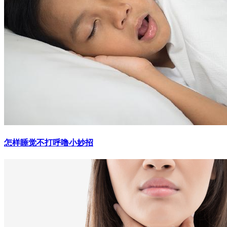
怎样睡觉不打呼噜小妙招