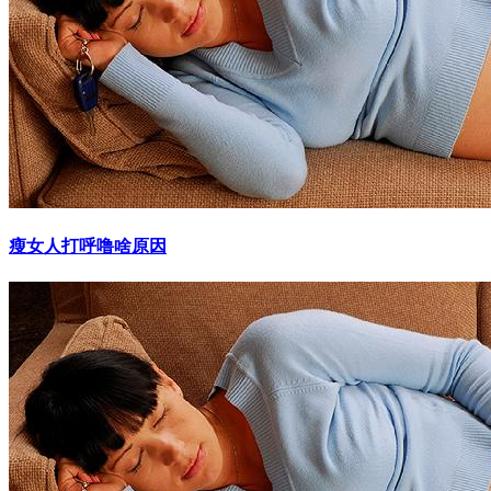
瘦女人打呼噜啥原因