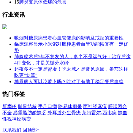
15
肺炎支原体低烧的危害
行业资讯
吸烟对糖尿病患者心血管健康的影响及戒烟的重要性
临床观察显示小米粥对脑梗患者血管功能恢复有一定优
势
肺腺癌术后5年不复发的人，多半不是运气好：治疗后这
4种变化，才是关键分水岭
起夜多不一定是肾虚！吃太咸才是常见原因，番茄这样
吃更“划算”
糖尿病人可以吃萝卜吗？吃对了有助于稳定餐后血糖
热门标签
肛窦炎
耻骨结核
手足口病
路易体痴呆
面神经麻痹
腭咽闭合
不全
必需脂肪酸缺乏
外耳道外生骨疣
莱特雷尔-西韦病
缺血
性视神经病变
联系我们
回顶部↑