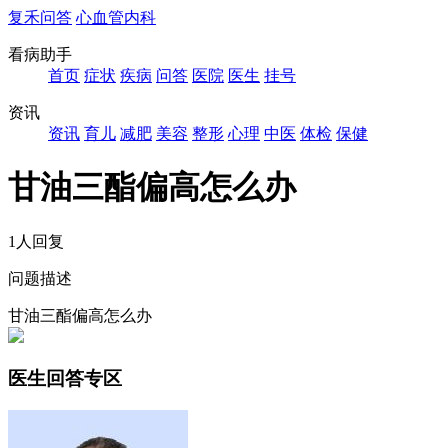
复禾问答
心血管内科
看病助手
首页
症状
疾病
问答
医院
医生
挂号
资讯
资讯
育儿
减肥
美容
整形
心理
中医
体检
保健
甘油三酯偏高怎么办
1人回复
问题描述
甘油三酯偏高怎么办
医生回答专区