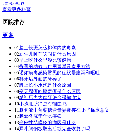
2026-08-03
查看更多科普
医院推荐
更多
01
脸上长斑怎么排体内的毒素
02
新生儿睡前哭闹是什么原因
03
早上吃什么早餐比较健康
04
香蕉的功效与作用禁忌及食用方法
05
诺如病毒感染常见的症状是腹泻和呕吐
06
补牙后外面的牙碎了
07
脚上长小水泡是什么原因
08
变天腿疼的膝盖疼是什么原因
09
精神压力大磨牙怎么缓解症状
10
小孩肚脐痒是有蛔虫吗
11
脑脊液中葡萄糖含量异常存在哪些临床意义
12
肠套叠属于什么疾病
13
变应性结膜炎的病因是什么
14
漏斗胸钢板取出后就完全恢复了吗