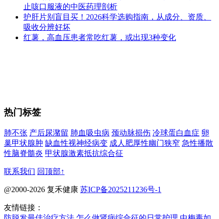
止咳口服液的中医药理剖析
护肝片别盲目买！2026科学选购指南，从成分、资质、
吸收分辨好坏
红薯，高血压患者常吃红薯，或出现3种变化
热门标签
肺不张
产后尿潴留
肺血吸虫病
颈动脉损伤
冷球蛋白血症
卵
巢甲状腺肿
缺血性视神经病变
成人肥厚性幽门狭窄
急性播散
性脑脊髓炎
甲状腺激素抵抗综合征
联系我们
回顶部↑
@2000-2026 复禾健康
苏ICP备2025211236号-1
友情链接：
防脱发最佳治疗方法
怎么做肾病综合征的日常护理
中梅毒如