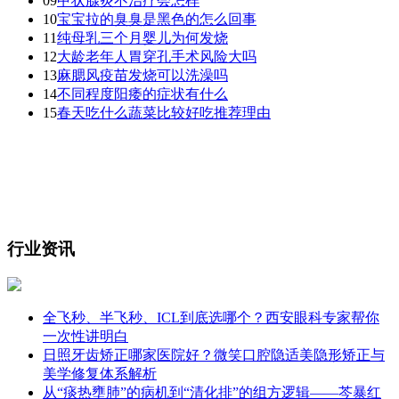
09
甲状腺炎不治疗会怎样
10
宝宝拉的臭臭是黑色的怎么回事
11
纯母乳三个月婴儿为何发烧
12
大龄老年人胃穿孔手术风险大吗
13
麻腮风疫苗发烧可以洗澡吗
14
不同程度阳痿的症状有什么
15
春天吃什么蔬菜比较好吃推荐理由
行业资讯
全飞秒、半飞秒、ICL到底选哪个？西安眼科专家帮你
一次性讲明白
日照牙齿矫正哪家医院好？微笑口腔隐适美隐形矫正与
美学修复体系解析
从“痰热壅肺”的病机到“清化排”的组方逻辑——芩暴红