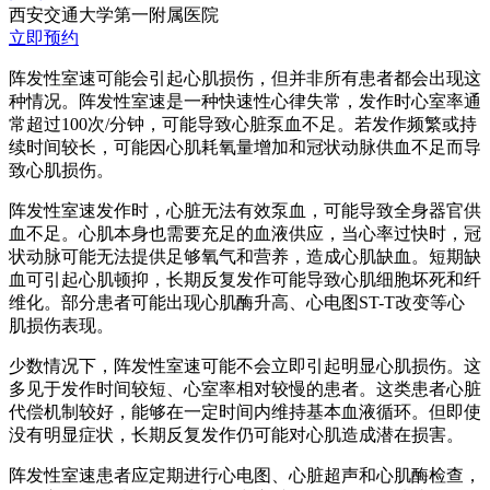
西安交通大学第一附属医院
立即预约
阵发性室速可能会引起心肌损伤，但并非所有患者都会出现这
种情况。阵发性室速是一种快速性心律失常，发作时心室率通
常超过100次/分钟，可能导致心脏泵血不足。若发作频繁或持
续时间较长，可能因心肌耗氧量增加和冠状动脉供血不足而导
致心肌损伤。
阵发性室速发作时，心脏无法有效泵血，可能导致全身器官供
血不足。心肌本身也需要充足的血液供应，当心率过快时，冠
状动脉可能无法提供足够氧气和营养，造成心肌缺血。短期缺
血可引起心肌顿抑，长期反复发作可能导致心肌细胞坏死和纤
维化。部分患者可能出现心肌酶升高、心电图ST-T改变等心
肌损伤表现。
少数情况下，阵发性室速可能不会立即引起明显心肌损伤。这
多见于发作时间较短、心室率相对较慢的患者。这类患者心脏
代偿机制较好，能够在一定时间内维持基本血液循环。但即使
没有明显症状，长期反复发作仍可能对心肌造成潜在损害。
阵发性室速患者应定期进行心电图、心脏超声和心肌酶检查，