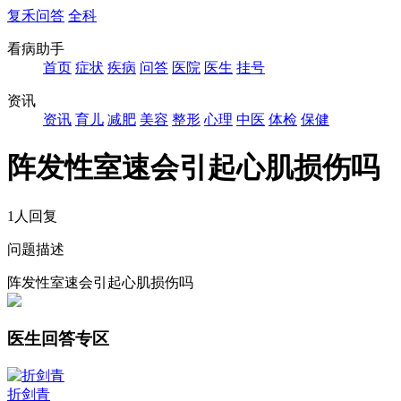
复禾问答
全科
看病助手
首页
症状
疾病
问答
医院
医生
挂号
资讯
资讯
育儿
减肥
美容
整形
心理
中医
体检
保健
阵发性室速会引起心肌损伤吗
1人回复
问题描述
阵发性室速会引起心肌损伤吗
医生回答专区
折剑青