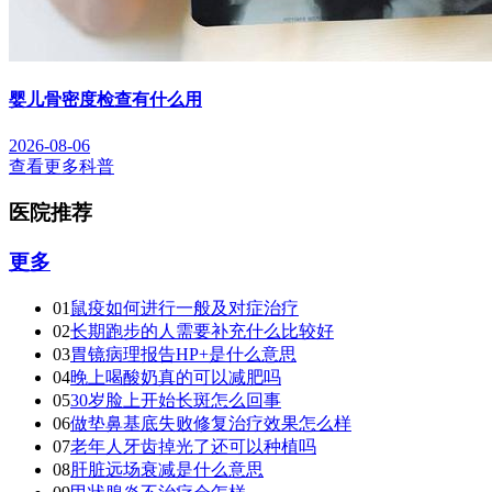
婴儿骨密度检查有什么用
2026-08-06
查看更多科普
医院推荐
更多
01
鼠疫如何进行一般及对症治疗
02
长期跑步的人需要补充什么比较好
03
胃镜病理报告HP+是什么意思
04
晚上喝酸奶真的可以减肥吗
05
30岁脸上开始长斑怎么回事
06
做垫鼻基底失败修复治疗效果怎么样
07
老年人牙齿掉光了还可以种植吗
08
肝脏远场衰减是什么意思