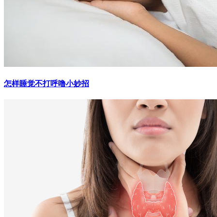
怎样睡觉不打呼噜小妙招