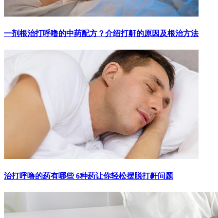
一剂根治打呼噜的中药配方？介绍打鼾的原因及根治方法
治打呼噜的药有哪些 6种药让你轻松摆脱打鼾问题