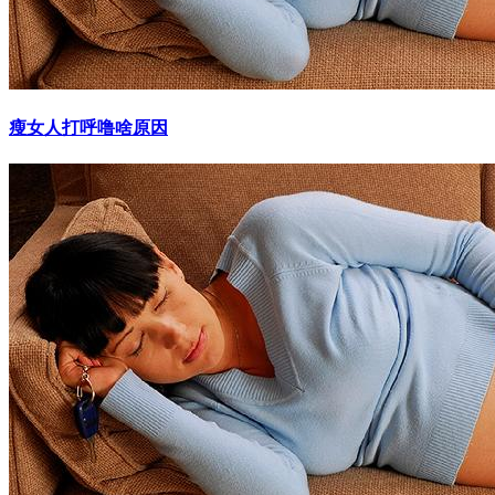
瘦女人打呼噜啥原因