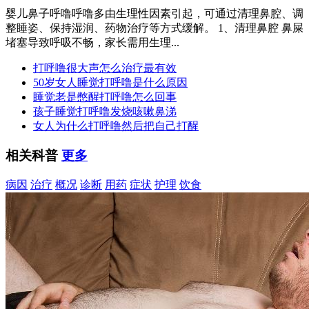
婴儿鼻子呼噜呼噜多由生理性因素引起，可通过清理鼻腔、调
整睡姿、保持湿润、药物治疗等方式缓解。 1、清理鼻腔 鼻屎
堵塞导致呼吸不畅，家长需用生理...
打呼噜很大声怎么治疗最有效
50岁女人睡觉打呼噜是什么原因
睡觉老是憋醒打呼噜怎么回事
孩子睡觉打呼噜发烧咳嗽鼻涕
女人为什么打呼噜然后把自己打醒
相关科普
更多
病因
治疗
概况
诊断
用药
症状
护理
饮食