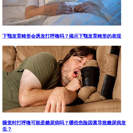
下颚发育畸形会诱发打呼噜吗？揭示下颚发育畸形的表现
睡觉时打呼噜可能是糖尿病吗？哪些危险因素导致糖尿病发
生？