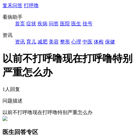
复禾问答
打呼噜
看病助手
首页
症状
疾病
问答
医院
医生
挂号
资讯
资讯
育儿
减肥
美容
整形
心理
中医
体检
保健
以前不打呼噜现在打呼噜特别
严重怎么办
1人回复
问题描述
以前不打呼噜现在打呼噜特别严重怎么办
医生回答专区