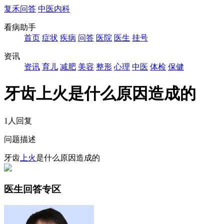
复禾问答
中医内科
看病助手
首页
症状
疾病
问答
医院
医生
挂号
资讯
资讯
育儿
减肥
美容
整形
心理
中医
体检
保健
牙齿上火是什么原因造成的
1人回复
问题描述
牙齿
上火
是什么原因造成的
医生回答专区