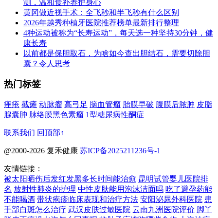
测，温和食补养护身心
黄冈做近视手术：全飞秒和半飞秒有什么区别
2026年越秀种植牙医院推荐榜单最新排行整理
4种运动被称为“长寿运动”，每天选一种坚持30分钟，健
康长寿
以前都是保胆取石，为啥如今查出胆结石，需要切除胆
囊？令人思考
热门标签
痤疮
截瘫
动脉瘤
高弓足
脑血管瘤
胎膜早破
腹膜后脓肿
皮脂
腺囊肿
脉络膜黑色素瘤
1型糖尿病性酮症
联系我们
回顶部↑
@2000-2026 复禾健康
苏ICP备2025211236号-1
友情链接：
被太阳晒伤后发红发黑多长时间能治愈
昆明试管婴儿医院排
名
放射性肺炎的护理
中性皮肤能用泡沫洁面吗
吃了避孕药能
不能喝酒
带状疱疹临床表现和治疗方法
安阳泌尿外科医院
患
手部白斑怎么治疗
武汉皮肤过敏医院
云南九洲医院评价
脚丫