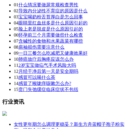
01
什么情况要做尿常规检查男性
02
导致内分泌性不育症的原因是什么
03
宝宝喝奶粉舌苔厚白是怎么回事
04
眼睛里红血丝多是什么原因引起的
05
脸上老是脱皮是什么原因引起的
06
怀孕前三个月需要做些什么检查
07
含碱性的食物和水果蔬菜有哪些
08
肩袖损伤需要注意什么
09
一日三餐怎么吃减肥又健康效果好
10
肺癌放疗后胸疼应该怎么办
11
2岁宝宝做疝气手术风险大吗
12
月经干净后第一天是安全期吗
13
感冒可以喝什么茶
14
感冒了喉咙痒咳嗽怎么办?
15
贲门失弛缓症临床症状不包括
行业资讯
女性更年期怎么调理更稳妥？新生方舟蓝帽子孢子粉实