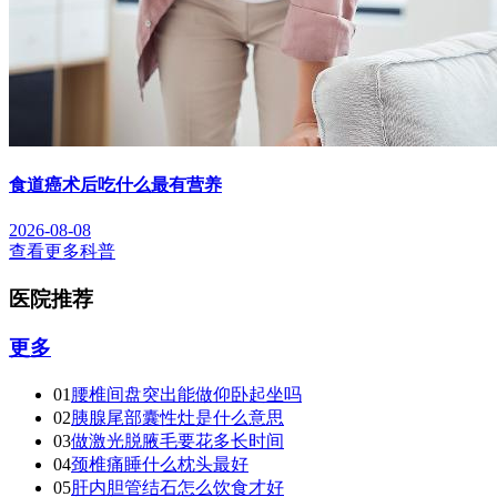
食道癌术后吃什么最有营养
2026-08-08
查看更多科普
医院推荐
更多
01
腰椎间盘突出能做仰卧起坐吗
02
胰腺尾部囊性灶是什么意思
03
做激光脱腋毛要花多长时间
04
颈椎痛睡什么枕头最好
05
肝内胆管结石怎么饮食才好