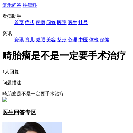
复禾问答
肿瘤科
看病助手
首页
症状
疾病
问答
医院
医生
挂号
资讯
资讯
育儿
减肥
美容
整形
心理
中医
体检
保健
畸胎瘤是不是一定要手术治疗
1人回复
问题描述
畸胎瘤是不是一定要手术治疗
医生回答专区