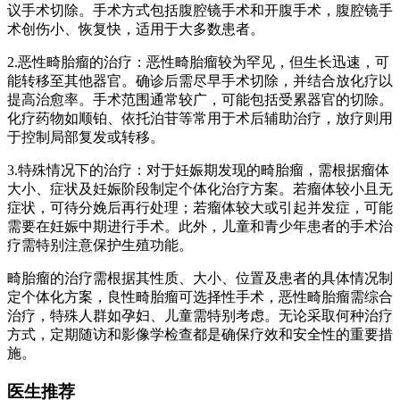
议手术切除。手术方式包括腹腔镜手术和开腹手术，腹腔镜手
术创伤小、恢复快，适用于大多数患者。
2.恶性畸胎瘤的治疗：恶性畸胎瘤较为罕见，但生长迅速，可
能转移至其他器官。确诊后需尽早手术切除，并结合放化疗以
提高治愈率。手术范围通常较广，可能包括受累器官的切除。
化疗药物如顺铂、依托泊苷等常用于术后辅助治疗，放疗则用
于控制局部复发或转移。
3.特殊情况下的治疗：对于妊娠期发现的畸胎瘤，需根据瘤体
大小、症状及妊娠阶段制定个体化治疗方案。若瘤体较小且无
症状，可待分娩后再行处理；若瘤体较大或引起并发症，可能
需要在妊娠中期进行手术。此外，儿童和青少年患者的手术治
疗需特别注意保护生殖功能。
畸胎瘤的治疗需根据其性质、大小、位置及患者的具体情况制
定个体化方案，良性畸胎瘤可选择性手术，恶性畸胎瘤需综合
治疗，特殊人群如孕妇、儿童需特别考虑。无论采取何种治疗
方式，定期随访和影像学检查都是确保疗效和安全性的重要措
施。
医生推荐