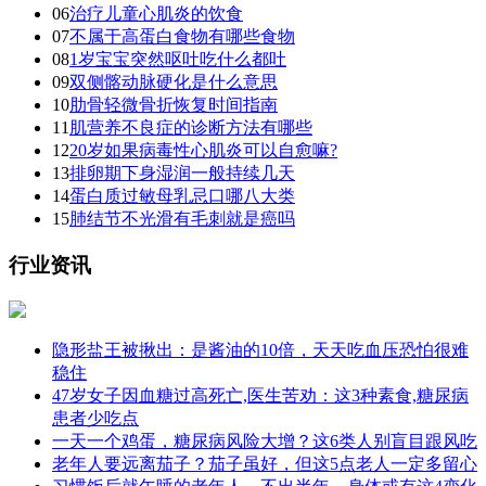
06
治疗儿童心肌炎的饮食
07
不属于高蛋白食物有哪些食物
08
1岁宝宝突然呕吐吃什么都吐
09
双侧髂动脉硬化是什么意思
10
肋骨轻微骨折恢复时间指南
11
肌营养不良症的诊断方法有哪些
12
20岁如果病毒性心肌炎可以自愈嘛?
13
排卵期下身湿润一般持续几天
14
蛋白质过敏母乳忌口哪八大类
15
肺结节不光滑有毛刺就是癌吗
行业资讯
隐形盐王被揪出：是酱油的10倍，天天吃血压恐怕很难
稳住
47岁女子因血糖过高死亡,医生苦劝：这3种素食,糖尿病
患者少吃点
一天一个鸡蛋，糖尿病风险大增？这6类人别盲目跟风吃
老年人要远离茄子？茄子虽好，但这5点老人一定多留心