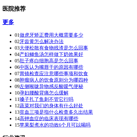
医院推荐
更多
01
做虎牙矫正费用大概需要多少
02
牙齿黄怎么解决办法
03
大便松散有食物残渣是怎么回事
04
产妇鲫鱼汤怎样做下奶效果好
05
肚子疼白细胞高是怎么回事
06
中医认为嘴唇干的原因有哪些
07
胃镜检查应注意哪些事项和饮食
08
肿瘤病人的饮食原则分为哪四种
09
左侧喉咙异物感反酸嗳气便秘
10
孕妇腰酸背痛怎么缓解
11
嗓子扎了鱼刺不管它行吗
12
蔬菜对我们的身体有什么好处
13
贫血三项是指什么检查多久出结果
14
高钾血症的临床表现有哪些
15
苹果梨煮水的功效6个月可以喝吗