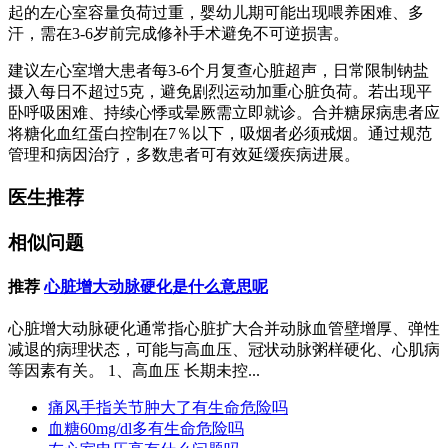
起的左心室容量负荷过重，婴幼儿期可能出现喂养困难、多
汗，需在3-6岁前完成修补手术避免不可逆损害。
建议左心室增大患者每3-6个月复查心脏超声，日常限制钠盐
摄入每日不超过5克，避免剧烈运动加重心脏负荷。若出现平
卧呼吸困难、持续心悸或晕厥需立即就诊。合并糖尿病患者应
将糖化血红蛋白控制在7％以下，吸烟者必须戒烟。通过规范
管理和病因治疗，多数患者可有效延缓疾病进展。
医生推荐
相似问题
推荐
心脏增大动脉硬化是什么意思呢
心脏增大动脉硬化通常指心脏扩大合并动脉血管壁增厚、弹性
减退的病理状态，可能与高血压、冠状动脉粥样硬化、心肌病
等因素有关。 1、高血压 长期未控...
痛风手指关节肿大了有生命危险吗
血糖60mg/dl多有生命危险吗