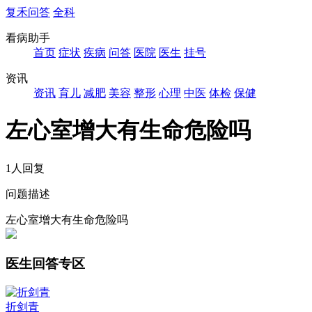
复禾问答
全科
看病助手
首页
症状
疾病
问答
医院
医生
挂号
资讯
资讯
育儿
减肥
美容
整形
心理
中医
体检
保健
左心室增大有生命危险吗
1人回复
问题描述
左心室增大有生命危险吗
医生回答专区
折剑青