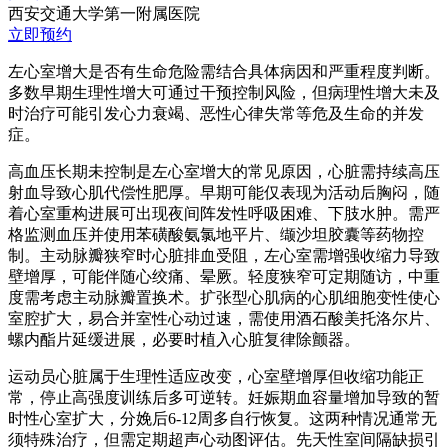
西安交通大学第一附属医院
立即预约
左心室增大是否有生命危险需结合具体病因和严重程度判断。
多数早期生理性增大可通过干预控制风险，但病理性增大未及
时治疗可能引发心力衰竭、恶性心律失常等危及生命的并发
症。
高血压长期未控制是左心室增大的常见原因，心脏需持续高压
射血导致心肌代偿性肥厚。早期可能仅表现为活动后胸闷，随
着心室重构进展可出现夜间阵发性呼吸困难、下肢水肿。需严
格监测血压并使用苯磺酸氨氯地平片、缬沙坦胶囊等药物控
制。主动脉瓣狭窄时心脏排血受阻，左心室需增强收缩力导致
壁增厚，可能伴随心绞痛、晕厥。轻度狭窄可定期随访，中重
度需考虑主动脉瓣置换术。扩张型心肌病的心肌细胞变性使心
室腔扩大，易合并室性心动过速，需使用酒石酸美托洛尔片、
螺内酯片延缓进展，必要时植入心脏复律除颤器。
运动员心脏属于生理性适应改变，心室壁增厚但收缩功能正
常，停止高强度训练后多可逆转。妊娠期血容量增加导致的暂
时性心室扩大，分娩后6-12周多自行恢复。这两种情况通常无
须特殊治疗，但需定期超声心动图评估。先天性室间隔缺损引