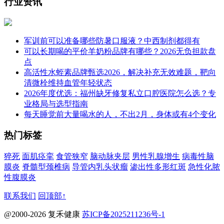
行业资讯
军训前可以准备哪些防暑口服液？中西制剂都得有
可以长期喝的平价羊奶粉品牌有哪些？2026无负担款盘
点
高活性水蛭素品牌甄选2026，解决补充无效难题，靶向
清微栓维持血管年轻状态
2026年度优选：福州缺牙修复私立口腔医院怎么选？专
业格局与选型指南
每天睡觉前大量喝水的人，不出2月，身体或有4个变化
热门标签
猝死
面肌痉挛
食管狭窄
脑动脉夹层
男性乳腺增生
病毒性脑
膜炎
脊髓型颈椎病
导管内乳头状瘤
渗出性多形红斑
急性化脓
性腹膜炎
联系我们
回顶部↑
@2000-2026 复禾健康
苏ICP备2025211236号-1