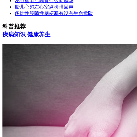
左心室电压高有什么问题吗
胎儿心超左心室点状强回声
多灶性腔隙性脑梗塞有没有生命危险
科普推荐
疾病知识
健康养生