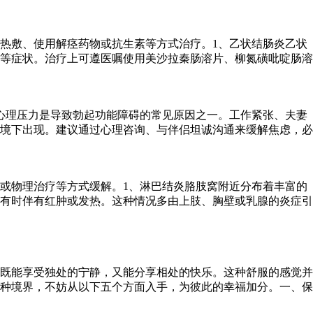
热敷、使用解痉药物或抗生素等方式治疗。1、乙状结肠炎乙状
等症状。治疗上可遵医嘱使用美沙拉秦肠溶片、柳氮磺吡啶肠溶
心理压力是导致勃起功能障碍的常见原因之一。工作紧张、夫妻
境下出现。建议通过心理咨询、与伴侣坦诚沟通来缓解焦虑，必
或物理治疗等方式缓解。1、淋巴结炎胳肢窝附近分布着丰富的
有时伴有红肿或发热。这种情况多由上肢、胸壁或乳腺的炎症引
既能享受独处的宁静，又能分享相处的快乐。这种舒服的感觉并
种境界，不妨从以下五个方面入手，为彼此的幸福加分。一、保