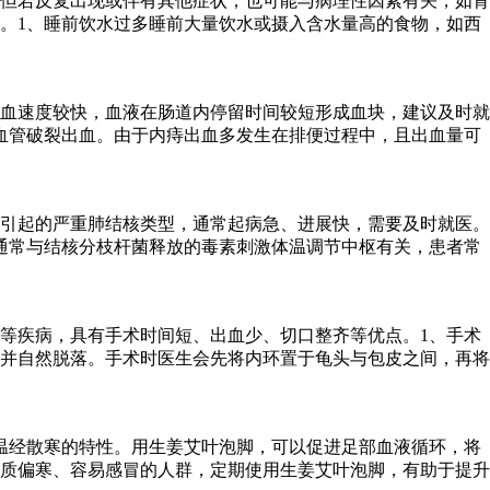
但若反复出现或伴有其他症状，也可能与病理性因素有关，如肾
。1、睡前饮水过多睡前大量饮水或摄入含水量高的食物，如西
血速度较快，血液在肠道内停留时间较短形成血块，建议及时就
血管破裂出血。由于内痔出血多发生在排便过程中，且出血量可
引起的严重肺结核类型，通常起病急、进展快，需要及时就医。
通常与结核分枝杆菌释放的毒素刺激体温调节中枢有关，患者常
等疾病，具有手术时间短、出血少、切口整齐等优点。1、手术
并自然脱落。手术时医生会先将内环置于龟头与包皮之间，再将
温经散寒的特性。用生姜艾叶泡脚，可以促进足部血液循环，将
质偏寒、容易感冒的人群，定期使用生姜艾叶泡脚，有助于提升