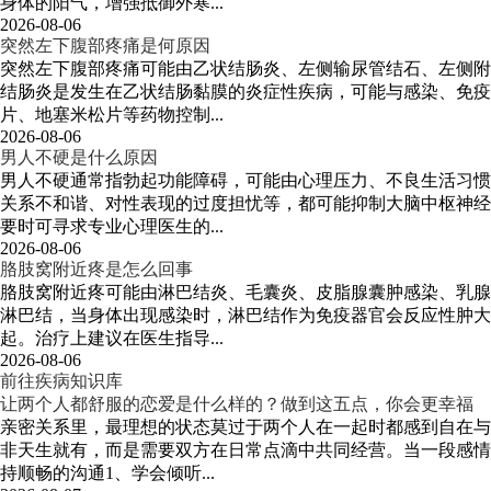
身体的阳气，增强抵御外寒...
2026-08-06
突然左下腹部疼痛是何原因
突然左下腹部疼痛可能由乙状结肠炎、左侧输尿管结石、左侧附
结肠炎是发生在乙状结肠黏膜的炎症性疾病，可能与感染、免疫
片、地塞米松片等药物控制...
2026-08-06
男人不硬是什么原因
男人不硬通常指勃起功能障碍，可能由心理压力、不良生活习惯
关系不和谐、对性表现的过度担忧等，都可能抑制大脑中枢神经
要时可寻求专业心理医生的...
2026-08-06
胳肢窝附近疼是怎么回事
胳肢窝附近疼可能由淋巴结炎、毛囊炎、皮脂腺囊肿感染、乳腺
淋巴结，当身体出现感染时，淋巴结作为免疫器官会反应性肿大
起。治疗上建议在医生指导...
2026-08-06
前往疾病知识库
让两个人都舒服的恋爱是什么样的？做到这五点，你会更幸福
亲密关系里，最理想的状态莫过于两个人在一起时都感到自在与
非天生就有，而是需要双方在日常点滴中共同经营。当一段感情
持顺畅的沟通1、学会倾听...