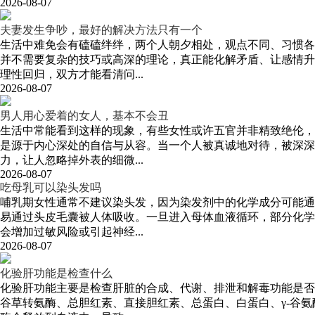
2026-08-07
夫妻发生争吵，最好的解决方法只有一个
生活中难免会有磕磕绊绊，两个人朝夕相处，观点不同、习惯各
并不需要复杂的技巧或高深的理论，真正能化解矛盾、让感情升
理性回归，双方才能看清问...
2026-08-07
男人用心爱着的女人，基本不会丑
生活中常能看到这样的现象，有些女性或许五官并非精致绝伦，
是源于内心深处的自信与从容。当一个人被真诚地对待，被深深
力，让人忽略掉外表的细微...
2026-08-07
吃母乳可以染头发吗
哺乳期女性通常不建议染头发，因为染发剂中的化学成分可能通
易通过头皮毛囊被人体吸收。一旦进入母体血液循环，部分化学
会增加过敏风险或引起神经...
2026-08-07
化验肝功能是检查什么
化验肝功能主要是检查肝脏的合成、代谢、排泄和解毒功能是否
谷草转氨酶、总胆红素、直接胆红素、总蛋白、白蛋白、γ-谷