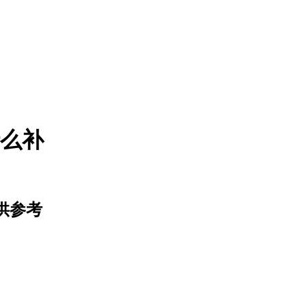
么补
供参考