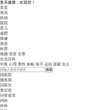
复禾健康，欢迎您！
首页
资讯
疾病
医院
育儿
减肥
保健
美容
科普
视频
语音
文章
生活百科
中医
心理
男性
体检
亲子
运动
居家
女人
搜索
找医院
搜疾病
问医生
查症状
问答首页
内科
外科