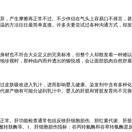
异，产生摩擦再正常不过。不少伴侣在气头上容易口不择言，甚
温的方法往往最简单直接。许多夫妻尝试过各种沟通方式，却发
身材也不符合大众定义的完美标准，但整个人却散发着一种难以
地珍视时，那种由内而外透出的愉悦感，会让面部肌肉自然舒展
过皮肤吸收进入乳汁，进而影响婴儿健康。染发剂中含有多种化
代谢产物有可能分泌到乳汁中。婴儿的肝脏和肾脏发育尚不完善
正常。肝功能检查通常包括反映肝细胞损伤、胆红素代谢、肝脏
氨酰转肽酶等。1、肝细胞损伤指标：谷丙转氨酶和谷草转氨酶是