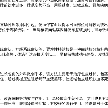
如睡前饮水过多、睡眠姿势不当或用眼过度，通常可自行缓解。
睡前饮水过多、睡眠姿势不当、用眼过度、过敏反应、肾脏疾病
直肠肿瘤等原因引起。便血伴有血块提示出血部位可能较高或出
痔位于齿状线以上，当痔核表面黏膜因排便摩擦破损时，可导致
统症状、神经系统症状等。粟粒性肺结核是一种由结核分枝杆菌
出现高热，体温可达39摄氏度以上，呈稽留热或弛张热型。发热
过长包皮的外科微创手术。该方法主要用于治疗包皮过长、包茎
住，通过机械压迫阻断局部血液循环，使远端包皮组织缺血坏死
、改善睡眠等功效与作用。1、温经散寒生姜性温，艾叶也具有
手脚冰凉、腹部冷痛等症状，有较好的缓解作用。特别是对于体