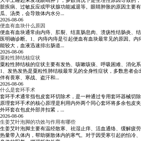
大早上睡起来发现眼睛肿了，多数情况下是生理性原因导致的，
脏疾病、过敏反应或甲状腺功能减退等。眼睛肿胀的原因主要有
瓜、汤类，会导致体内水分...
2026-08-06
便血有血块什么原因
便血有血块通常由内痔、肛裂、结直肠息肉、溃疡性结肠炎、结
医明确诊断。1、内痔内痔是引起便血有血块最常见的原因。内
能较大，血液迅速排出肠道...
2026-08-06
粟粒性肺结核症状
粟粒性肺结核的症状主要有发热、咳嗽咳痰、呼吸困难、消化系
1、发热发热是粟粒性肺结核最常见的全身性症状，多数患者会
伴有畏寒、寒战、盗汗和...
2026-08-06
什么是套环手术
套环手术通常指包皮套环切除术，是一种通过专用套环器械切除
原理套环手术的核心原理是利用内外两个同心套环将多余包皮夹
外环套在包皮外部并扣紧，...
2026-08-06
生姜艾叶泡脚的功效与作用有哪些
生姜艾叶泡脚主要有温经散寒、祛湿止痒、活血通络、缓解疲劳
热量带入体内，帮助驱散体内的寒气。对于因受寒引起的怕冷、