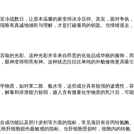
至冷战数日，让原本温馨的家变得冰冷压抑。其实，面对争执，
现唯有真诚地倾听与理解，才是打破僵局的钥匙。当情绪退去，
言喻的光彩。这种光彩并非来自昂贵的化妆品或华丽的服饰，而
，眼神变得明亮有神。这种状态往往比单纯的外貌修饰更具吸引
学物质，如对苯二胺、氨水等，这些成分具有较强的渗透性，容
，解毒和排泄能力较弱，摄入含有微量化学物质的乳汁后，可能
合成功能以及胆汁淤积等方面的指标，常见项目有谷丙转氨酶、
反映肝细胞损伤最敏感的指标。当肝细胞受损时，细胞内的转氨