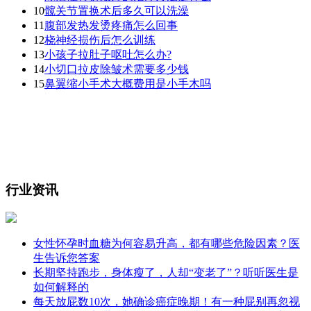
10
髋关节置换术后多久可以洗澡
11
腹部发热发烫疼痛怎么回事
12
桡神经损伤后怎么训练
13
小孩子拉肚子呕吐怎么办?
14
小切口拉皮除皱术需要多少钱
15
鼻翼缩小手术大概费用是小手木吗
行业资讯
女性怀孕时血糖为何容易升高，都有哪些危险因素？医
生告诉您答案
长期坚持跑步，身体瘦了，人却“变老了”？听听医生是
如何解释的
每天放屁数10次，她确诊癌症晚期！有一种屁别再忽视