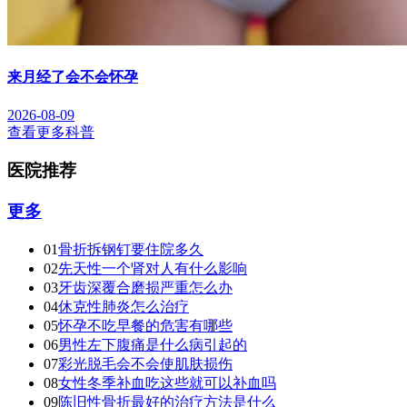
来月经了会不会怀孕
2026-08-09
查看更多科普
医院推荐
更多
01
骨折拆钢钉要住院多久
02
先天性一个肾对人有什么影响
03
牙齿深覆合磨损严重怎么办
04
休克性肺炎怎么治疗
05
怀孕不吃早餐的危害有哪些
06
男性左下腹痛是什么病引起的
07
彩光脱毛会不会使肌肤损伤
08
女性冬季补血吃这些就可以补血吗
09
陈旧性骨折最好的治疗方法是什么