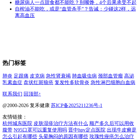
糖尿病人一点甜食都不能吃？别嘴馋，4个后果承受不起
自榨油不能吃，或是“血管杀手”？告诫：少碰这2样，远
离高血压
热门标签
肺炎
足跟痛
皮克病
急性肾衰竭
肺血吸虫病
颈部血管瘤
高泌
乳素血症
盘状红斑狼疮
复发性多软骨炎
急性淋巴细胞白血病
联系我们
回顶部↑
@2000-2026 复禾健康
苏ICP备2025211236号-1
友情链接：
杭州城东医院
皮肤湿疹治疗方法有什么
顺产多久后可以用收
腹带
N95口罩可以重复使用吗
晋中hpv定点医院
出现牛皮癣是
怎么引起有哪些
头晕胸闷的原因有哪些
玫瑰性痤疮怎么治疗