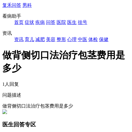
复禾问答
男科
看病助手
首页
症状
疾病
问答
医院
医生
挂号
资讯
资讯
育儿
减肥
美容
整形
心理
中医
体检
保健
做背侧切口法治疗包茎费用是
多少
1人回复
问题描述
做背侧切口法治疗包茎费用是多少
医生回答专区