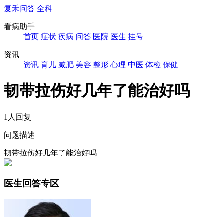
复禾问答
全科
看病助手
首页
症状
疾病
问答
医院
医生
挂号
资讯
资讯
育儿
减肥
美容
整形
心理
中医
体检
保健
韧带拉伤好几年了能治好吗
1人回复
问题描述
韧带拉伤好几年了能治好吗
医生回答专区