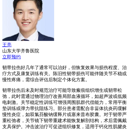
王亮
山东大学齐鲁医院
立即预约
韧带拉伤好几年了通常可以治好，但恢复效果与损伤程度、治
疗方式及康复训练有关。陈旧性韧带损伤可能伴随关节不稳或
慢性疼痛，需综合评估后制定个体化方案。
韧带拉伤后未及时规范治疗可能导致瘢痕组织增生或韧带松
弛，此时需通过物理治疗改善局部血液循环，如超声波或低频
电刺激。关节稳定性训练可增强周围肌群代偿能力，常用平衡
垫训练或弹力带抗阻练习。部分患者需配合非甾体抗炎药缓解
慢性炎症，如双氯芬酸钠缓释片或塞来昔布胶囊。对于韧带严
重松弛者，关节镜下韧带重建术能恢复解剖结构，术后需佩戴
支具保护。冲击波治疗可促进组织修复，适用于钙化性肌腱炎