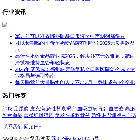
行业资讯
军训前可以准备哪些防暑口服液？中西制剂都得有
可以长期喝的平价羊奶粉品牌有哪些？2026无负担款盘
点
高活性水蛭素品牌甄选2026，解决补充无效难题，靶向
清微栓维持血管年轻状态
2026年度优选：福州缺牙修复私立口腔医院怎么选？专
业格局与选型指南
每天睡觉前大量喝水的人，不出2月，身体或有4个变化
热门标签
肺炎
足跟痛
皮克病
急性肾衰竭
肺血吸虫病
颈部血管瘤
高泌
乳素血症
盘状红斑狼疮
复发性多软骨炎
急性淋巴细胞白血病
联系我们
回顶部↑
@2000-2026 复禾健康
苏ICP备2025211236号-1