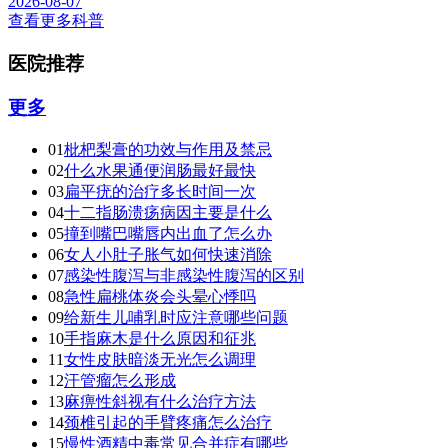
2026-08-07
查看更多科普
医院推荐
更多
01
枇杷梨膏的功效与作用及禁忌
02
什么水果通便润肠最好最快
03
扁平疣的治疗多长时间一次
04
十二指肠溃疡病因主要是什么
05
撞到嘴巴嘴唇内出血了怎么办
06
女人小肚子胀气如何快速消除
07
感染性腹泻与非感染性腹泻的区别
08
急性扁桃体炎会头晕心悸吗
09
给新生儿哺乳时应注意哪些问题
10
手指麻木是什么原因和征兆
11
女性皮肤暗淡无光怎么调理
12
汗管瘤怎么形成
13
麻痹性斜视有什么治疗方法
14
颈椎引起的手臂疼痛怎么治疗
15
慢性酒精中毒常见合并症有哪些