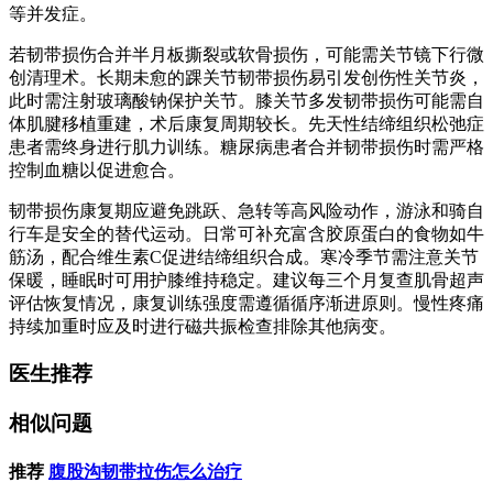
等并发症。
若韧带损伤合并半月板撕裂或软骨损伤，可能需关节镜下行微
创清理术。长期未愈的踝关节韧带损伤易引发创伤性关节炎，
此时需注射玻璃酸钠保护关节。膝关节多发韧带损伤可能需自
体肌腱移植重建，术后康复周期较长。先天性结缔组织松弛症
患者需终身进行肌力训练。糖尿病患者合并韧带损伤时需严格
控制血糖以促进愈合。
韧带损伤康复期应避免跳跃、急转等高风险动作，游泳和骑自
行车是安全的替代运动。日常可补充富含胶原蛋白的食物如牛
筋汤，配合维生素C促进结缔组织合成。寒冷季节需注意关节
保暖，睡眠时可用护膝维持稳定。建议每三个月复查肌骨超声
评估恢复情况，康复训练强度需遵循循序渐进原则。慢性疼痛
持续加重时应及时进行磁共振检查排除其他病变。
医生推荐
相似问题
推荐
腹股沟韧带拉伤怎么治疗