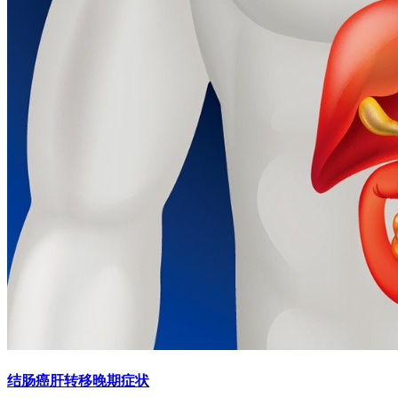
结肠癌肝转移晚期症状