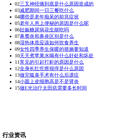
02
三叉神经痛到底是什么原因造成的
03
减肥期间一日三餐吃什么
04
哪些是老年痴呆的前兆症状
05
老年人患上便秘的原因是什么呢
06
妊娠糖尿病花生能吃吗
07
鼻窦炎和鼻炎区别是什么
08
湿热体质应该如何饮食养生
09
女性四季养生保暖的措施要知道
10
天天煮苹果水喝有什么好处和坏处
11
常见的引起打鼾的原因是什么
12
全身长红疙瘩很痒是什么原因
13
做完狐臭手术有什么后遗症
14
小圆上皮细胞高是不是肾炎
15
做E光治疗太田痣需要多长时间
行业资讯