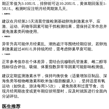
期正常值为3-10IU/L，排卵前可达10-20IU/L，黄体期回落至1-
5IU/L。检测时应注明月经周期第几天。
3、检测时机：
建议在月经第2-5天清晨空腹检测基础卵泡刺激素水平。应
激、运动、药物等因素可能干扰检测结果，需保持正常作息并
避免激素类药物使用。
4、伴随症状：
异常升高可能伴月经紊乱、潮热盗汗等围绝经期症状。若卵泡
刺激素超过40IU/L并持续闭经，需考虑卵巢早衰可能。
5、个体差异：
正常参考值存在个体差异，需结合抗穆勒氏管激素、雌二醇等
指标综合评估。吸烟、体重指数异常等因素可能影响检测值。
建议定期监测激素水平，保持均衡饮食（适量增加豆制品、深
海鱼类等植物雌激素和欧米伽3脂肪酸摄入），坚持适度有氧
运动（如快走、游泳每周3-5次），避免熬夜和过度节食。出
现月经周期改变或更年期症状明显时，应及时就医进行全面内
分泌评估。
医生推荐