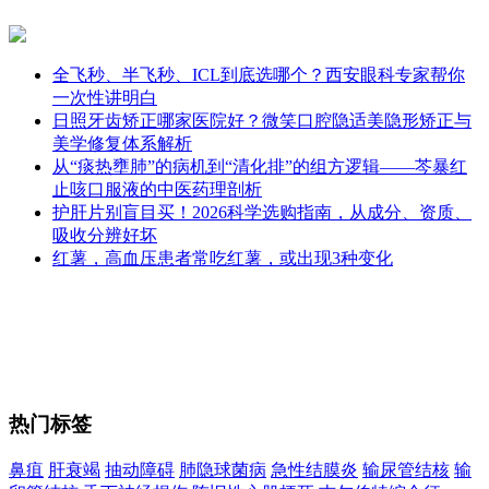
全飞秒、半飞秒、ICL到底选哪个？西安眼科专家帮你
一次性讲明白
日照牙齿矫正哪家医院好？微笑口腔隐适美隐形矫正与
美学修复体系解析
从“痰热壅肺”的病机到“清化排”的组方逻辑——芩暴红
止咳口服液的中医药理剖析
护肝片别盲目买！2026科学选购指南，从成分、资质、
吸收分辨好坏
红薯，高血压患者常吃红薯，或出现3种变化
热门标签
鼻疽
肝衰竭
抽动障碍
肺隐球菌病
急性结膜炎
输尿管结核
输