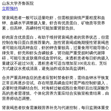
山东大学齐鲁医院
立即预约
肾衰竭患者一般可以适量吃虾，但需根据病情严重程度和血
钾、血磷水平调整摄入量。虾含有优质蛋白、矿物质等营养
素，但高钾、高磷特性可能加重肾脏负担。
虾肉富含优质蛋白，有助于维持肾衰竭患者的营养状态，但需
控制在每日蛋白质推荐量内。急性肾衰竭或晚期慢性肾衰竭患
者可能出现高钾血症，虾的钾含量较高，过量食用可能导致心
律失常。虾壳和虾头含磷较多，肾功能严重受损时磷代谢障
碍，可能引发皮肤瘙痒或血管钙化。未透析患者每日虾肉摄入
量建议不超过50克，透析患者可适当增加至100克左右。烹饪
方式建议水煮或清蒸，避免油炸或添加高盐调料。
合并严重高钾血症的患者应暂时禁食虾类，需待血钾水平恢复
正常后再逐步尝试。存在明显高磷血症时需严格控制虾摄入，
必要时使用磷结合剂。对海鲜过敏或既往食用虾后出现尿酸升
高的患者需谨慎。个体化营养方案应结合实验室检查结果，由
营养师动态调整。
肾衰竭患者饮食需兼顾营养补充与代谢控制，每日监测体重变