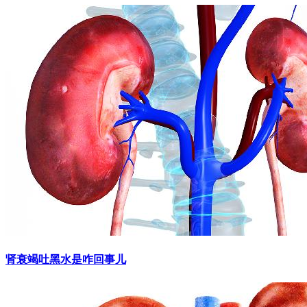
肾衰竭吐黑水是咋回事儿