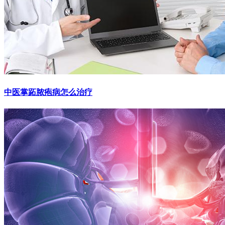
中医掌跖脓疱病怎么治疗