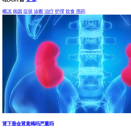
概况
病因
症状
诊断
治疗
护理
饮食
用药
肾下垂会肾衰竭吗严重吗