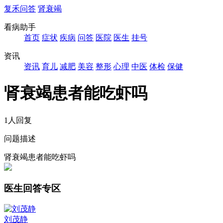
复禾问答
肾衰竭
看病助手
首页
症状
疾病
问答
医院
医生
挂号
资讯
资讯
育儿
减肥
美容
整形
心理
中医
体检
保健
肾衰竭患者能吃虾吗
1人回复
问题描述
肾衰竭患者能吃虾吗
医生回答专区
刘茂静