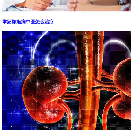
掌跖脓疱病中医怎么治疗