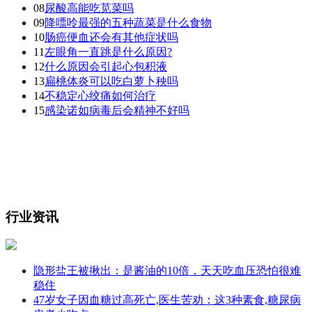
08
尿酸高能吃苋菜吗
09
降嘌呤最强的五种蔬菜是什么食物
10
肠癌便血还会有其他症状吗
11
左眼角一直跳是什么原因?
12
什么原因会引起心包积液
13
扁桃体炎可以吃白萝卜秧吗
14
不稳定心绞痛如何治疗
15
感染诺如病毒后会精神不好吗
行业资讯
隐形盐王被揪出：是酱油的10倍，天天吃血压恐怕很难
稳住
47岁女子因血糖过高死亡,医生苦劝：这3种素食,糖尿病