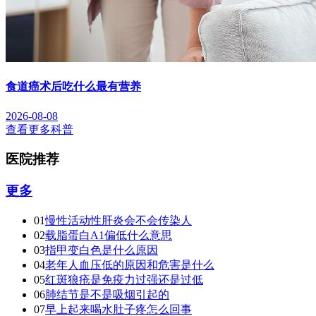
食道癌术后吃什么最有营养
2026-08-08
查看更多科普
医院推荐
更多
01
慢性活动性肝炎会不会传染人
02
载脂蛋白A1偏低什么意思
03
指甲变白色是什么原因
04
老年人血压低的原因和危害是什么
05
红斑狼疮是免疫力过强还是过低
06
肺结节是不是吸烟引起的
07
早上起来喝水肚子疼怎么回事