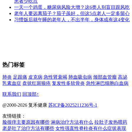
患者少吃点
一天一个鸡蛋，糖尿病风险大增？这6类人别盲目跟风吃
老年人要远离茄子？茄子虽好，但这5点老人一定多留心
习惯饭后就午睡的老年人，不出半年，身体或有这4变化
热门标签
肺炎
足跟痛
皮克病
急性肾衰竭
肺血吸虫病
颈部血管瘤
高泌
乳素血症
盘状红斑狼疮
复发性多软骨炎
急性淋巴细胞白血病
联系我们
回顶部↑
@2000-2026 复禾健康
苏ICP备2025211236号-1
友情链接：
脸很痒主要原因有哪些
淋病治疗方法有什么
拉肚子发热喂药
老是吐了治疗方法有哪些
女性强直性脊柱炎有什么症状表现