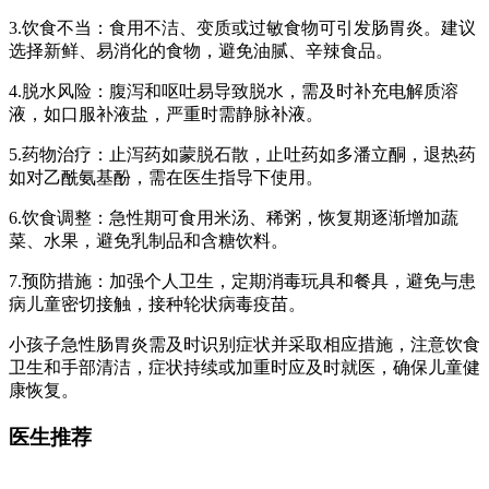
3.饮食不当：食用不洁、变质或过敏食物可引发肠胃炎。建议
选择新鲜、易消化的食物，避免油腻、辛辣食品。
4.脱水风险：腹泻和呕吐易导致脱水，需及时补充电解质溶
液，如口服补液盐，严重时需静脉补液。
5.药物治疗：止泻药如蒙脱石散，止吐药如多潘立酮，退热药
如对乙酰氨基酚，需在医生指导下使用。
6.饮食调整：急性期可食用米汤、稀粥，恢复期逐渐增加蔬
菜、水果，避免乳制品和含糖饮料。
7.预防措施：加强个人卫生，定期消毒玩具和餐具，避免与患
病儿童密切接触，接种轮状病毒疫苗。
小孩子急性肠胃炎需及时识别症状并采取相应措施，注意饮食
卫生和手部清洁，症状持续或加重时应及时就医，确保儿童健
康恢复。
医生推荐