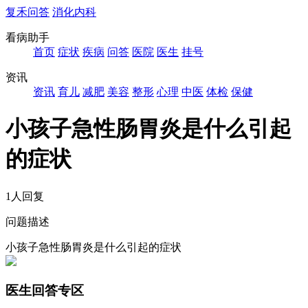
复禾问答
消化内科
看病助手
首页
症状
疾病
问答
医院
医生
挂号
资讯
资讯
育儿
减肥
美容
整形
心理
中医
体检
保健
小孩子急性肠胃炎是什么引起
的症状
1人回复
问题描述
小孩子急性肠胃炎是什么引起的症状
医生回答专区