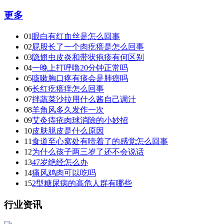
更多
01
眼白有红血丝是怎么回事
02
屁股长了一个肉疙瘩是怎么回事
03
隐翅虫皮炎和带状疱疹有何区别
04
一晚上打呼噜20分钟正常吗
05
咳嗽胸口疼有痰会是肺癌吗
06
长红疙瘩痒怎么回事
07
拌蔬菜沙拉用什么酱自己调汁
08
羊角风多久发作一次
09
艾灸痔疮肉球消除的小妙招
10
皮肤脱皮是什么原因
11
食道至心窝处有噎着了的感觉怎么回事
12
为什么孩子两三岁了还不会说话
13
47岁绝经怎么办
14
痛风鸡肉可以吃吗
15
2型糖尿病的高危人群有哪些
行业资讯