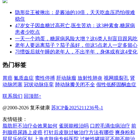
隐形盐王被揪出：是酱油的10倍，天天吃血压恐怕很难
稳住
47岁女子因血糖过高死亡,医生苦劝：这3种素食,糖尿病
患者少吃点
一天一个鸡蛋，糖尿病风险大增？这6类人别盲目跟风吃
老年人要远离茄子？茄子虽好，但这5点老人一定多留心
习惯饭后就午睡的老年人，不出半年，身体或有这4变化
热门标签
胃癌
氮质血症
窦性停搏
肝动脉瘤
放射性肺炎
视网膜裂孔
肾
动脉闭塞
冠状动脉痉挛
肺动脉瓣关闭不全
假性低醛固酮血症
联系我们
回顶部↑
@2000-2026 复禾健康
苏ICP备2025211236号-1
友情链接：
脂肪肝不治疗会效果如何
雀斑能根治吗
口腔毛滴虫病治疗
前
列腺癌尿路上皮癌
打针后皮肤过敏治疗方法有哪些
爽身粉和
屁屁乐的区别
上海皮肤病专科医院
过敏性哮喘可不能不能治