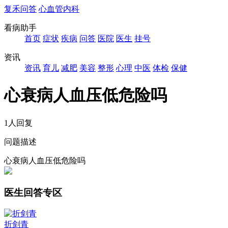
复禾问答
心血管内科
看病助手
首页
症状
疾病
问答
医院
医生
挂号
资讯
资讯
育儿
减肥
美容
整形
心理
中医
体检
保健
心衰病人血压低危险吗
1人回复
问题描述
心衰病人血压低危险吗
医生回答专区
折剑青