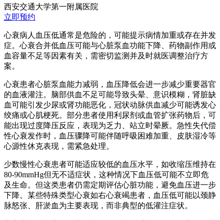
西安交通大学第一附属医院
立即预约
心衰病人血压低通常是危险的，可能提示病情加重或存在并发
症。心衰合并低血压可能与心脏泵血功能下降、药物副作用或
血容量不足等因素有关，需密切监测并及时就医调整治疗方
案。
心衰患者心脏泵血能力减弱，血压降低会进一步减少重要器官
的血液灌注。脑部供血不足可能导致头晕、意识模糊，肾脏缺
血可能引发少尿或肾功能恶化，冠状动脉供血减少可能诱发心
绞痛或心肌梗死。部分患者使用利尿剂或血管扩张药物后，可
能出现过度降压反应，表现为乏力、站立时晕厥。急性失代偿
性心衰发作时，血压骤降可能伴随呼吸困难加重、皮肤湿冷等
心源性休克表现，需紧急处理。
少数慢性心衰患者可能适应较低的血压水平，如收缩压维持在
80-90mmHg但无不适症状，这种情况下血压低可能不立即危
及生命。但这类患者仍需定期评估心脏功能，避免血压进一步
下降。某些特殊类型心衰如右心衰竭患者，血压低可能以颈静
脉怒张、肝淤血为主要表现，而非典型的低灌注症状。