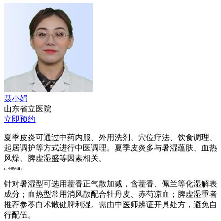
聂小娟
山东省立医院
立即预约
夏季皮炎可通过中药内服、外用洗剂、穴位疗法、饮食调理、
起居调护等方式进行中医调理。夏季皮炎多与暑湿蕴肤、血热
风燥、脾虚湿盛等因素相关。
1、中药内服：
针对暑湿型可选用藿香正气散加减，含藿香、佩兰等化湿解表
成分；血热型常用消风散配合牡丹皮、赤芍凉血；脾虚湿重者
推荐参苓白术散健脾利湿。需由中医师辨证开具处方，避免自
行配伍。