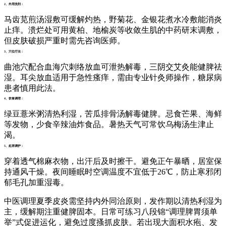
2、外用洗剂：
马齿苋煎汤湿敷可缓解灼热，野菊花、金银花煮水冷敷能消炎
止痒。溃烂处可用黄柏、地榆炭等收敛生肌的中药研末调敷，
但皮肤破损严重时需先咨询医师。
3、穴位疗法：
曲池穴配合血海穴刺络放血可泄热解毒，三阴交艾灸能健脾祛
湿。耳尖放血适用于急性瘙痒，需由专业针灸师操作，糖尿病
患者慎用此法。
4、饮食调理：
绿豆薏米粥清热利湿，苦瓜排骨汤解毒健脾。忌食芒果、海鲜
等发物，少食辛辣油炸食品。暑热天气可常饮乌梅汤生津止
渴。
5、起居调护：
穿着透气棉麻衣物，出汗后及时擦干。避免正午暴晒，居室保
持通风干燥。夜间睡眠时空调温度不宜低于26℃，防止寒邪闭
郁毛孔加重湿毒。
中医调理夏季皮炎需坚持内外同治原则，发作期以清热利湿为
主，缓解期注重健脾固本。日常可练习八段锦“调理脾胃须单
举”式促进运化，避免过度搔抓皮肤。若出现大面积水疱、发