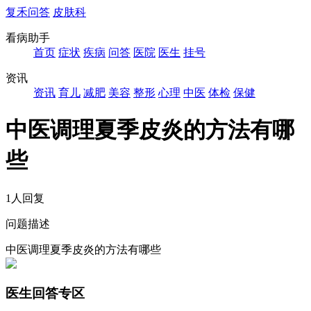
复禾问答
皮肤科
看病助手
首页
症状
疾病
问答
医院
医生
挂号
资讯
资讯
育儿
减肥
美容
整形
心理
中医
体检
保健
中医调理夏季皮炎的方法有哪
些
1人回复
问题描述
中医调理夏季皮炎的方法有哪些
医生回答专区