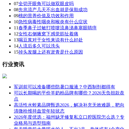
07
全切开眼角可以做双眼皮吗
08
先兆流产几天不出血就是保胎成功
09
桃的营养价值及功效和作用
10
急性病毒性咽炎和喉炎有什么症状
11
春季鼻子过敏打喷嚏流鼻涕鼻塞眼睛痒
12
女性右侧腋窝下感觉筋扯着痛
13
喝豆浆对于女性来说有什么好处
14
人流后多久可以洗头
15
掉头发腿上还有淤青是什么原因
行业资讯
军训前可以准备哪些防暑口服液？中西制剂都得有
可以长期喝的平价羊奶粉品牌有哪些？2026无负担款盘
点
高活性水蛭素品牌甄选2026，解决补充无效难题，靶向
清微栓维持血管年轻状态
2026年度优选：福州缺牙修复私立口腔医院怎么选？专
业格局与选型指南