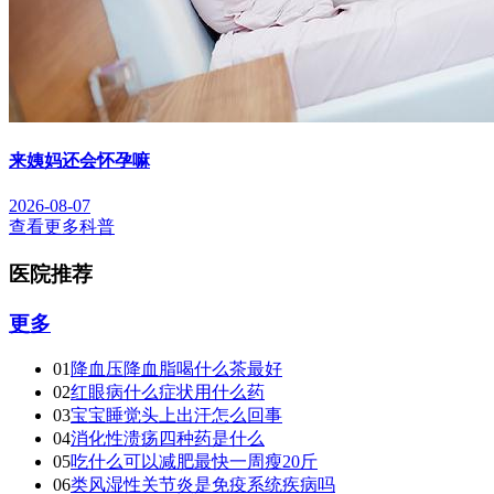
来姨妈还会怀孕嘛
2026-08-07
查看更多科普
医院推荐
更多
01
降血压降血脂喝什么茶最好
02
红眼病什么症状用什么药
03
宝宝睡觉头上出汗怎么回事
04
消化性溃疡四种药是什么
05
吃什么可以减肥最快一周瘦20斤
06
类风湿性关节炎是免疫系统疾病吗