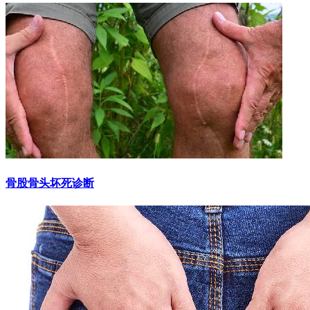
骨股骨头坏死诊断