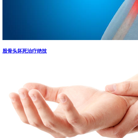
股骨头坏死治疗绝技