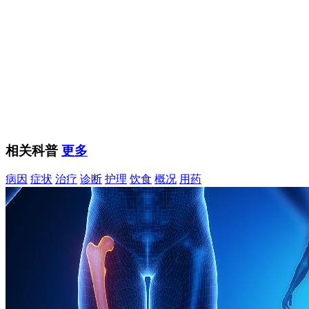
相关科普
更多
病因
症状
治疗
诊断
护理
饮食
概况
用药