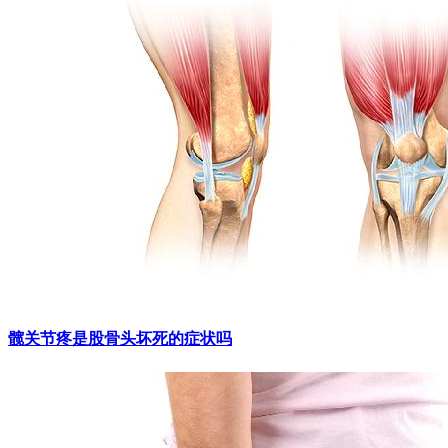
髋关节疼是股骨头坏死的症状吗