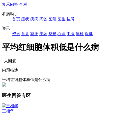
复禾问答
全科
看病助手
首页
症状
疾病
问答
医院
医生
挂号
资讯
资讯
育儿
减肥
美容
整形
心理
中医
体检
保健
平均红细胞体积低是什么病
1人回复
问题描述
平均红细胞体积低是什么病
医生回答专区
王相华