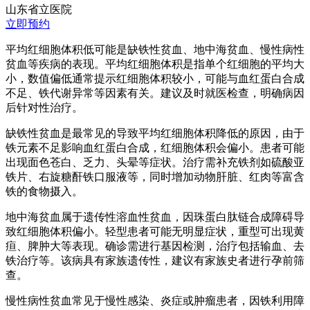
山东省立医院
立即预约
平均红细胞体积低可能是缺铁性贫血、地中海贫血、慢性病性
贫血等疾病的表现。平均红细胞体积是指单个红细胞的平均大
小，数值偏低通常提示红细胞体积较小，可能与血红蛋白合成
不足、铁代谢异常等因素有关。建议及时就医检查，明确病因
后针对性治疗。
缺铁性贫血是最常见的导致平均红细胞体积降低的原因，由于
铁元素不足影响血红蛋白合成，红细胞体积会偏小。患者可能
出现面色苍白、乏力、头晕等症状。治疗需补充铁剂如硫酸亚
铁片、右旋糖酐铁口服液等，同时增加动物肝脏、红肉等富含
铁的食物摄入。
地中海贫血属于遗传性溶血性贫血，因珠蛋白肽链合成障碍导
致红细胞体积偏小。轻型患者可能无明显症状，重型可出现黄
疸、脾肿大等表现。确诊需进行基因检测，治疗包括输血、去
铁治疗等。该病具有家族遗传性，建议有家族史者进行孕前筛
查。
慢性病性贫血常见于慢性感染、炎症或肿瘤患者，因铁利用障