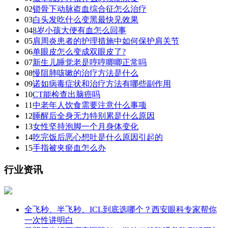
02
锁骨下动脉盗血综合征怎么治疗
03
白头发吃什么变黑最快见效果
04
8岁小孩大便有血怎么回事
05
肩周炎患者的护理措施中如何保护肩关节
06
单眼皮怎么变成双眼皮了?
07
新生儿睡觉老是哼哼唧唧正常吗
08
慢阻肺咳嗽的治疗方法是什么
09
诺如病毒症状和治疗方法有哪些副作用
10
CT能检查出脑癌吗
11
中老年人饮食需要注意什么事项
12
睡醒后全身无力特别累是什么原因
13
女性坚持泡脚一个月身体变化
14
吃完饭后恶心想吐是什么原因引起的
15
手指被夹瘀血怎么办
行业资讯
全飞秒、半飞秒、ICL到底选哪个？西安眼科专家帮你
一次性讲明白