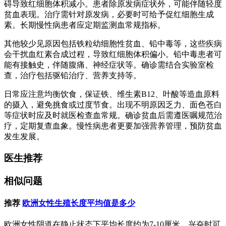
碍导致红细胞体积减小。患者除原发病症状外，可能伴随轻度
贫血表现。治疗需针对原发病，必要时可给予促红细胞生成
素。长期慢性病患者应定期监测血常规指标。
其他较少见原因包括铁粒幼细胞性贫血、铅中毒等，这些疾病
会干扰血红素合成过程，导致红细胞体积偏小。铅中毒患者可
能有接触史，伴随腹痛、神经症状等。确诊需结合实验室检
查，治疗包括驱铅治疗、营养支持等。
日常应注意均衡饮食，保证铁、维生素B12、叶酸等造血原料
的摄入，避免挑食或过度节食。出现不明原因乏力、面色苍白
等症状时应及时就医检查血常规。确诊贫血后需遵医嘱规范治
疗，定期复查血象。慢性病患者更要加强营养管理，预防贫血
发生发展。
医生推荐
相似问题
推荐
欧洲女性生殖长度平均值是多少
欧洲女性阴道在静止状态下平均长度约为‌7-10厘米‌，兴奋时可