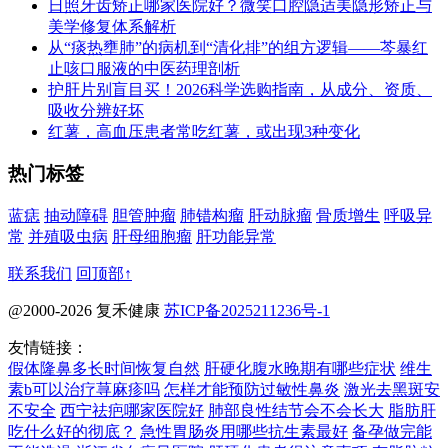
日照牙齿矫正哪家医院好？微笑口腔隐适美隐形矫正与
美学修复体系解析
从“痰热壅肺”的病机到“清化排”的组方逻辑——芩暴红
止咳口服液的中医药理剖析
护肝片别盲目买！2026科学选购指南，从成分、资质、
吸收分辨好坏
红薯，高血压患者常吃红薯，或出现3种变化
热门标签
蓝痣
抽动障碍
胆管肿瘤
肺错构瘤
肝动脉瘤
骨质增生
呼吸异
常
并殖吸虫病
肝母细胞瘤
肝功能异常
联系我们
回顶部↑
@2000-2026 复禾健康
苏ICP备2025211236号-1
友情链接：
假体隆鼻多长时间恢复自然
肝硬化腹水晚期有哪些症状
维生
素b可以治疗荨麻疹吗
怎样才能预防过敏性鼻炎
激光去黑斑安
不安全
西宁祛疤哪家医院好
肺部良性结节会不会长大
脂肪肝
吃什么好的彻底？
急性胃肠炎用哪些抗生素最好
备孕做完能