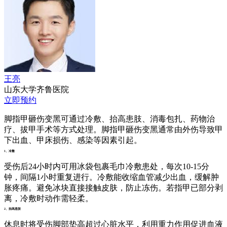
王亮
山东大学齐鲁医院
立即预约
脚指甲砸伤变黑可通过冷敷、抬高患肢、消毒包扎、药物治
疗、拔甲手术等方式处理。脚指甲砸伤变黑通常由外伤导致甲
下出血、甲床损伤、感染等因素引起。
1、冷敷
受伤后24小时内可用冰袋包裹毛巾冷敷患处，每次10-15分
钟，间隔1小时重复进行。冷敷能收缩血管减少出血，缓解肿
胀疼痛。避免冰块直接接触皮肤，防止冻伤。若指甲已部分剥
离，冷敷时动作需轻柔。
2、抬高患肢
休息时将受伤脚部垫高超过心脏水平，利用重力作用促进血液