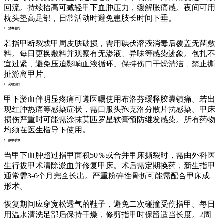
回流。持续抬高可减轻甲下血肿压力，缓解胀痛感。夜间可用
枕头垫高足部，日常活动时避免患肢长时间下垂。
3、消毒包扎
若指甲断裂或甲周皮肤破损，需用碘伏溶液消毒后覆盖无菌敷
料。每日更换敷料并观察有无渗液、异味等感染迹象。包扎不
宜过紧，避免压迫影响血液循环。保持伤口干燥清洁，禁止撕
扯游离甲片。
4、药物治疗
甲下淤血伴明显疼痛可遵医嘱使用布洛芬缓释胶囊镇痛。若出
现红肿热痛等感染症状，需口服头孢克洛分散片抗感染。甲床
损伤严重时可能需涂抹莫匹罗星软膏预防继发感染。所有药物
均须在医生指导下使用。
5、拔甲手术
当甲下血肿超过指甲面积50％或合并甲床撕裂时，需由外科医
生行拔甲术清除淤血并修复甲床。术后需定期换药，新生指甲
通常需3-6个月完全长出。严重粉碎性骨折可能需配合甲床成
形术。
恢复期间应穿宽松透气的鞋子，避免二次碰撞受伤指甲。每日
用温水清洗足部后保持干燥，修剪指甲时保留适当长度。2周