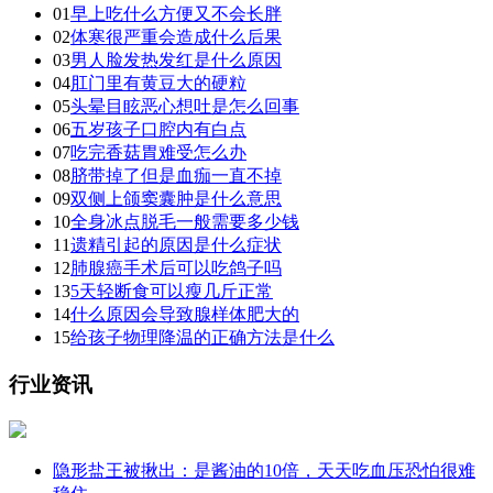
01
早上吃什么方便又不会长胖
02
体寒很严重会造成什么后果
03
男人脸发热发红是什么原因
04
肛门里有黄豆大的硬粒
05
头晕目眩恶心想吐是怎么回事
06
五岁孩子口腔内有白点
07
吃完香菇胃难受怎么办
08
脐带掉了但是血痂一直不掉
09
双侧上颌窦囊肿是什么意思
10
全身冰点脱毛一般需要多少钱
11
遗精引起的原因是什么症状
12
肺腺癌手术后可以吃鸽子吗
13
5天轻断食可以瘦几斤正常
14
什么原因会导致腺样体肥大的
15
给孩子物理降温的正确方法是什么
行业资讯
隐形盐王被揪出：是酱油的10倍，天天吃血压恐怕很难