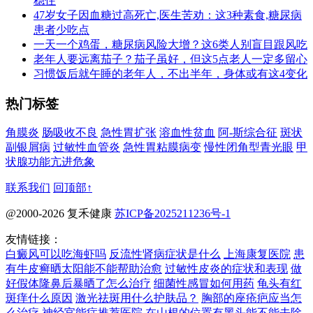
稳住
47岁女子因血糖过高死亡,医生苦劝：这3种素食,糖尿病
患者少吃点
一天一个鸡蛋，糖尿病风险大增？这6类人别盲目跟风吃
老年人要远离茄子？茄子虽好，但这5点老人一定多留心
习惯饭后就午睡的老年人，不出半年，身体或有这4变化
热门标签
角膜炎
肠吸收不良
急性胃扩张
溶血性贫血
阿-斯综合征
斑状
副银屑病
过敏性血管炎
急性胃粘膜病变
慢性闭角型青光眼
甲
状腺功能亢进危象
联系我们
回顶部↑
@2000-2026 复禾健康
苏ICP备2025211236号-1
友情链接：
白癜风可以吃海虾吗
反流性肾病症状是什么
上海康复医院
患
有牛皮癣晒太阳能不能帮助治愈
过敏性皮炎的症状和表现
做
好假体隆鼻后暴晒了怎么治疗
细菌性感冒如何用药
龟头有红
斑痒什么原因
激光祛斑用什么护肤品？
胸部的座疮疤应当怎
么治疗
神经官能症推荐医院
在山根的位置有黑头能不能去除