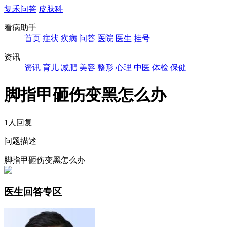
复禾问答
皮肤科
看病助手
首页
症状
疾病
问答
医院
医生
挂号
资讯
资讯
育儿
减肥
美容
整形
心理
中医
体检
保健
脚指甲砸伤变黑怎么办
1人回复
问题描述
脚指甲砸伤变黑怎么办
医生回答专区