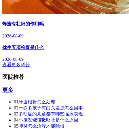
蜂蜜有壮阳的作用吗
2026-08-09
优生五项检查是什么
2026-08-09
查看更多科普
医院推荐
更多
01
牙齿根折怎么处理
02
一岁多孩子有白头发是怎么回事
03
多动症的儿童都有哪些临床表现
04
小孩发烧咳嗽呕吐是什么原因
05
肺炎怎么治疗才能除根