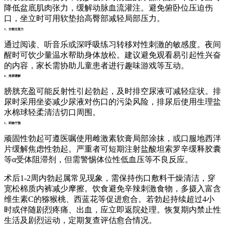
降低盆底肌肉张力，缓解动脉血流灌注。避免俯卧位压迫伤
口，坐立时可用软垫抬高臀部减轻局部压力。
3、分散注意力
通过阅读、听音乐或深呼吸练习转移对性刺激的敏感度。夜间
醒时可饮少量温水帮助身体放松。建议避免观看易引起性兴奋
的内容，家长需协助儿童患者进行趣味游戏等互动。
4、排尿缓解
膀胱充盈可能反射性引起勃起，及时排空尿液可减轻症状。排
尿时采用坐姿减少尿液对伤口的污染风险，排尿后使用生理盐
水棉球轻柔清洁切口周围。
5、药物干预
顽固性勃起可遵医嘱使用雌激素软膏局部涂抹，或口服地西泮
片缓解焦虑性勃起。严重者可短期注射盐酸坦索罗辛缓释胶囊
等α受体阻滞剂，但需警惕体位性低血压等不良反应。
术后1-2周内勃起属常见现象，需保持伤口敷料干燥清洁，穿
宽松棉质内裤减少摩擦。饮食避免辛辣刺激食物，多摄入富含
维生素C的猕猴桃、西蓝花等促进愈合。若勃起持续超过4小
时或伴随剧烈疼痛、出血，应立即返院处理。恢复期内禁止性
生活及剧烈运动，定期复查评估愈合情况。