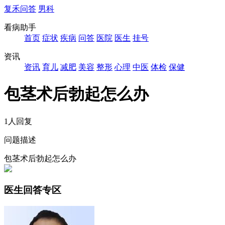
复禾问答
男科
看病助手
首页
症状
疾病
问答
医院
医生
挂号
资讯
资讯
育儿
减肥
美容
整形
心理
中医
体检
保健
包茎术后勃起怎么办
1人回复
问题描述
包茎术后勃起怎么办
医生回答专区