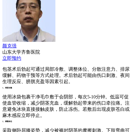
颜克强
山东大学齐鲁医院
立即预约
包茎术后勃起可通过局部冷敷、调整体位、分散注意力、排尿
缓解、药物干预等方式处理。术后勃起可能由伤口刺激、夜间
生理反应、膀胱充盈等因素引起。
1、局部冷敷
使用冰袋包裹干净毛巾敷于会阴部，每次5-10分钟。低温可促
使血管收缩，减少阴茎充血，缓解勃起带来的伤口牵拉痛。注
意避免冰块直接接触皮肤，防止冻伤。若敷后出现皮肤苍白或
麻木感应立即停止。
2、调整体位
采取侧卧屈膝姿势，减少被褥对阴茎的摩擦刺激。下肢弯曲可