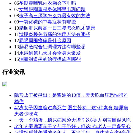
06
孕期穿哺乳内衣胸会下垂吗
07
女黑眼圈重是身体哪里出现问题
08
孩子高三厌学怎么办最有效的方法
09
一氧化碳的中毒症状有哪些
10
脂肪肝尿酸高一日三餐怎么吃才健康
11
滑膜炎膝关节痛的治疗方法有哪些
12
屁眼周围瘙痒是什么原因
13
肠易激综合征调理方法有哪些呢
14
水痘到第几天才会全身大爆发
15
泪囊泪道炎的治疗措施有哪些
行业资讯
隐形盐王被揪出：是酱油的10倍，天天吃血压恐怕很难
稳住
47岁女子因血糖过高死亡,医生苦劝：这3种素食,糖尿病
患者少吃点
一天一个鸡蛋，糖尿病风险大增？这6类人别盲目跟风吃
老年人要远离茄子？茄子虽好，但这5点老人一定多留心
习惯饭后就午睡的老年人，不出半年，身体或有这4变化