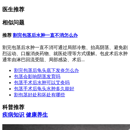
医生推荐
相似问题
推荐
割完包茎后水肿一直不消怎么办
割完包茎后水肿一直不消可通过局部冷敷、抬高阴茎、避免剧
烈运动、口服消炎药物、就医处理等方式缓解。包皮术后水肿
通常由淋巴回流受阻、局部感染、术后...
割完包茎后龟头底下发炎怎么办
包茎会影响阴茎发育吗
包茎手术后水肿可以艾灸吗
包茎手术后龟头水肿多久能好
割包茎好处和坏处有哪些
科普推荐
疾病知识
健康养生