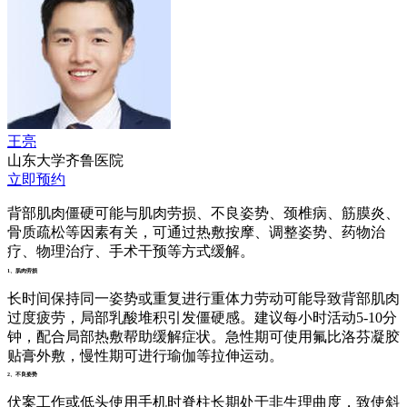
王亮
山东大学齐鲁医院
立即预约
背部肌肉僵硬可能与肌肉劳损、不良姿势、颈椎病、筋膜炎、
骨质疏松等因素有关，可通过热敷按摩、调整姿势、药物治
疗、物理治疗、手术干预等方式缓解。
1、肌肉劳损
长时间保持同一姿势或重复进行重体力劳动可能导致背部肌肉
过度疲劳，局部乳酸堆积引发僵硬感。建议每小时活动5-10分
钟，配合局部热敷帮助缓解症状。急性期可使用氟比洛芬凝胶
贴膏外敷，慢性期可进行瑜伽等拉伸运动。
2、不良姿势
伏案工作或低头使用手机时脊柱长期处于非生理曲度，致使斜