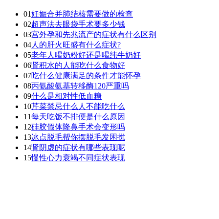
01
妊娠合并肺结核需要做的检查
02
超声法去眼袋手术要多少钱
03
宫外孕和先兆流产的症状有什么区别
04
人的肝火旺盛有什么症状?
05
老年人喝奶粉好还是喝纯牛奶好
06
肾积水的人能吃什么食物好
07
吃什么健康满足的条件才能怀孕
08
丙氨酸氨基转移酶120严重吗
09
什么是相对性低血糖
10
芹菜禁忌什么人不能吃什么
11
每天吃饭不排便是什么原因
12
硅胶假体隆鼻手术会变形吗
13
冰点脱毛帮你摆脱毛发困扰
14
肾阴虚的症状有哪些表现呢
15
慢性心力衰竭不同症状表现