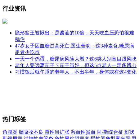
行业资讯
隐形盐王被揪出：是酱油的10倍，天天吃血压恐怕很难
稳住
47岁女子因血糖过高死亡,医生苦劝：这3种素食,糖尿病
患者少吃点
一天一个鸡蛋，糖尿病风险大增？这6类人别盲目跟风吃
老年人要远离茄子？茄子虽好，但这5点老人一定多留心
习惯饭后就午睡的老年人，不出半年，身体或有这4变化
热门标签
角膜炎
肠吸收不良
急性胃扩张
溶血性贫血
阿-斯综合征
斑状
副银屑病
过敏性血管炎
急性胃粘膜病变
慢性闭角型青光眼
甲