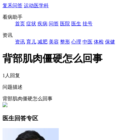
复禾问答
运动医学科
看病助手
首页
症状
疾病
问答
医院
医生
挂号
资讯
资讯
育儿
减肥
美容
整形
心理
中医
体检
保健
背部肌肉僵硬怎么回事
1人回复
问题描述
背部肌肉僵硬怎么回事
医生回答专区