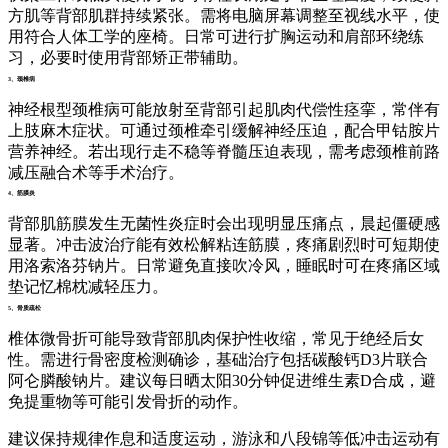
方肌等背部肌群持续紧张。需将电脑屏幕调整至视线水平，使
用符合人体工学的座椅。日常可进行扩胸运动和肩部环绕练
习，必要时使用背部矫正带辅助。
3、颈椎病
神经根型颈椎病可能放射至背部引起肌肉代偿性痉挛，常伴有
上肢麻木症状。可通过颈椎牵引缓解神经压迫，配合甲钴胺片
营养神经。若出现行走不稳等脊髓压迫表现，需考虑颈椎前路
减压融合术等手术治疗。
4、筋膜炎
背部肌筋膜发生无菌性炎症时会出现明显压痛点，晨起僵硬感
显著。冲击波治疗能有效松解粘连筋膜，疼痛剧烈时可短期使
用洛索洛芬钠片。日常避免直接吹冷风，睡眠时可在疼痛区域
垫记忆棉枕减轻压力。
5、骨质疏松
椎体微骨折可能导致背部肌肉保护性收缩，常见于绝经后女
性。需进行骨密度检测确诊，基础治疗包括碳酸钙D3片联合
阿仑膦酸钠片。建议每日晒太阳30分钟促进维生素D合成，避
免提重物等可能引发骨折的动作。
建议保持规律作息和适度运动，游泳和八段锦等低冲击运动有