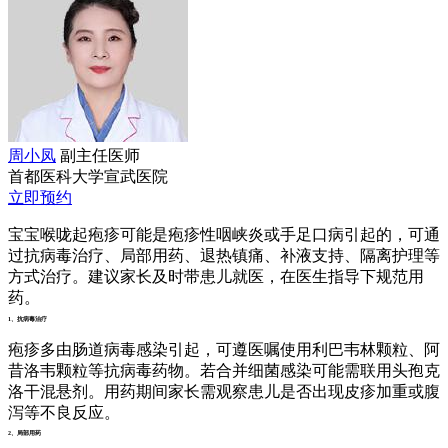
周小凤
副主任医师
首都医科大学宣武医院
立即预约
宝宝喉咙起疱疹可能是疱疹性咽峡炎或手足口病引起的，可通
过抗病毒治疗、局部用药、退热镇痛、补液支持、隔离护理等
方式治疗。建议家长及时带患儿就医，在医生指导下规范用
药。
1、抗病毒治疗
疱疹多由肠道病毒感染引起，可遵医嘱使用利巴韦林颗粒、阿
昔洛韦颗粒等抗病毒药物。若合并细菌感染可能需联用头孢克
洛干混悬剂。用药期间家长需观察患儿是否出现皮疹加重或腹
泻等不良反应。
2、局部用药