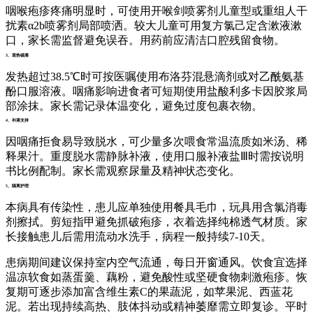
咽喉疱疹疼痛明显时，可使用开喉剑喷雾剂儿童型或重组人干
扰素α2b喷雾剂局部喷洒。较大儿童可用复方氯己定含漱液漱
口，家长需监督避免误吞。用药前应清洁口腔残留食物。
3、退热镇痛
发热超过38.5℃时可按医嘱使用布洛芬混悬滴剂或对乙酰氨基
酚口服溶液。咽痛影响进食者可短期使用盐酸利多卡因胶浆局
部涂抹。家长需记录体温变化，避免过度包裹衣物。
4、补液支持
因咽痛拒食易导致脱水，可少量多次喂食常温流质如米汤、稀
释果汁。重度脱水需静脉补液，使用口服补液盐Ⅲ时需按说明
书比例配制。家长需观察尿量及精神状态变化。
5、隔离护理
本病具有传染性，患儿应单独使用餐具毛巾，玩具用含氯消毒
剂擦拭。剪短指甲避免抓破疱疹，衣着选择纯棉透气材质。家
长接触患儿后需用流动水洗手，病程一般持续7-10天。
患病期间建议保持室内空气流通，每日开窗通风。饮食宜选择
温凉软食如蒸蛋羹、藕粉，避免酸性或坚硬食物刺激疱疹。恢
复期可逐步添加富含维生素C的果蔬泥，如苹果泥、西蓝花
泥。若出现持续高热、肢体抖动或精神萎靡需立即复诊。平时