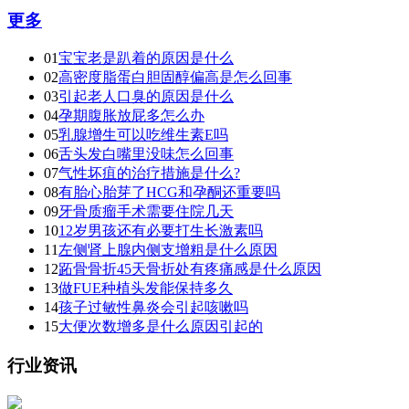
更多
01
宝宝老是趴着的原因是什么
02
高密度脂蛋白胆固醇偏高是怎么回事
03
引起老人口臭的原因是什么
04
孕期腹胀放屁多怎么办
05
乳腺增生可以吃维生素E吗
06
舌头发白嘴里没味怎么回事
07
气性坏疽的治疗措施是什么?
08
有胎心胎芽了HCG和孕酮还重要吗
09
牙骨质瘤手术需要住院几天
10
12岁男孩还有必要打生长激素吗
11
左侧肾上腺内侧支增粗是什么原因
12
跖骨骨折45天骨折处有疼痛感是什么原因
13
做FUE种植头发能保持多久
14
孩子过敏性鼻炎会引起咳嗽吗
15
大便次数增多是什么原因引起的
行业资讯