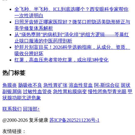
全飞秒、半飞秒、ICL到底选哪个？西安眼科专家帮你
一次性讲明白
日照牙齿矫正哪家医院好？微笑口腔隐适美隐形矫正与
美学修复体系解析
从“痰热壅肺”的病机到“清化排”的组方逻辑——芩暴红
止咳口服液的中医药理剖析
护肝片别盲目买！2026科学选购指南，从成分、资质、
吸收分辨好坏
红薯，高血压患者常吃红薯，或出现3种变化
热门标签
角膜炎
肠吸收不良
急性胃扩张
溶血性贫血
阿-斯综合征
斑状
副银屑病
过敏性血管炎
急性胃粘膜病变
慢性闭角型青光眼
甲
状腺功能亢进危象
联系我们
回顶部↑
@2000-2026 复禾健康
苏ICP备2025211236号-1
友情链接：