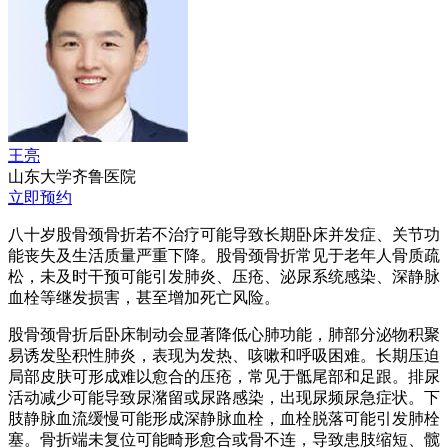
王亮
山东大学齐鲁医院
立即预约
八十岁股骨颈骨折若不治疗可能导致长期卧床并发症、关节功
能丧失及生活质量严重下降。股骨颈骨折常见于老年人骨质疏
松，未及时干预可能引发肺炎、压疮、泌尿系统感染、深静脉
血栓等继发损害，甚至增加死亡风险。
股骨颈骨折后卧床制动会显著降低心肺功能，肺部分泌物积聚
易诱发坠积性肺炎，表现为发热、咳嗽和呼吸困难。长期压迫
局部皮肤可形成难以愈合的压疮，常见于骶尾部和足跟。排尿
活动减少可能导致尿潴留或尿路感染，出现尿频尿急症状。下
肢静脉血流缓慢可能形成深静脉血栓，血栓脱落可能引发肺栓
塞。骨折端未复位可能畸形愈合或骨不连，导致患肢缩短、髋