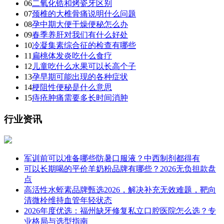
06
二氧化锆和烤瓷牙区别
07
颈椎的大椎骨痛说明什么问题
08
孕中期大便干燥便秘怎么办
09
春季养肝对我们有什么好处
10
冷凝集素综合征的检查有哪些
11
扁桃体发炎吃什么食疗
12
儿童吃什么水果可以长高个子
13
孕早期可能出现的各种症状
14
梗阻性便秘是什么意思
15
痔疮肿痛需要多长时间消肿
行业资讯
军训前可以准备哪些防暑口服液？中西制剂都得有
可以长期喝的平价羊奶粉品牌有哪些？2026无负担款盘
点
高活性水蛭素品牌甄选2026，解决补充无效难题，靶向
清微栓维持血管年轻状态
2026年度优选：福州缺牙修复私立口腔医院怎么选？专
业格局与选型指南