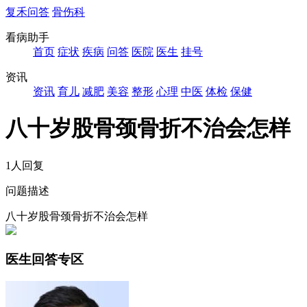
复禾问答
骨伤科
看病助手
首页
症状
疾病
问答
医院
医生
挂号
资讯
资讯
育儿
减肥
美容
整形
心理
中医
体检
保健
八十岁股骨颈骨折不治会怎样
1人回复
问题描述
八十岁股骨颈骨折不治会怎样
医生回答专区