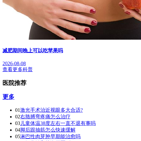
减肥期间晚上可以吃苹果吗
2026-08-08
查看更多科普
医院推荐
更多
01
激光手术治近视眼多大合适?
02
右胳膊弯疼痛怎么治疗
03
儿童体温38度左右一直不退有事吗
04
脚后跟抽筋怎么快速缓解
05
淋巴性肉芽肿早期能治愈吗