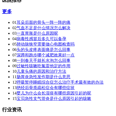
医院推荐
更多
01
耳朵后面的骨头一阵一阵的痛
02
气血不足是什么情况怎么解决
03
一直胃胀是什么原因呢
04
病毒性感冒后多久可以备孕
05
肺动脉狭窄需要做心电图检查吗
06
头的头皮疼表面痛是怎么回事
07
深蹲和跑步哪个减肥效果好一点
08
一到春天手就长水泡怎么回事
09
过敏性咳嗽吃氯雷他定的作用
10
儿童头痛的原因和治疗方法
11
肠胃炎急性发作期是什么意思
12
呼吸暂停睡眠综合症怎么治疗手术最有效的办法
13
绝经后骨质疏松症会有哪些症状
14
婴儿为什么会长湿疹有哪些原因引起的呢
15
宝贝急性支气管炎是什么原因引起的咳嗽
行业资讯