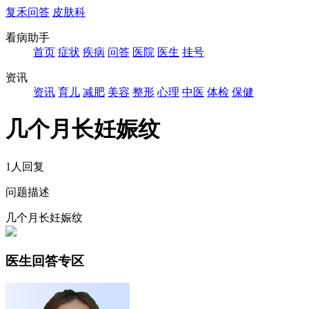
复禾问答
皮肤科
看病助手
首页
症状
疾病
问答
医院
医生
挂号
资讯
资讯
育儿
减肥
美容
整形
心理
中医
体检
保健
几个月长妊娠纹
1人回复
问题描述
几个月长妊娠纹
医生回答专区