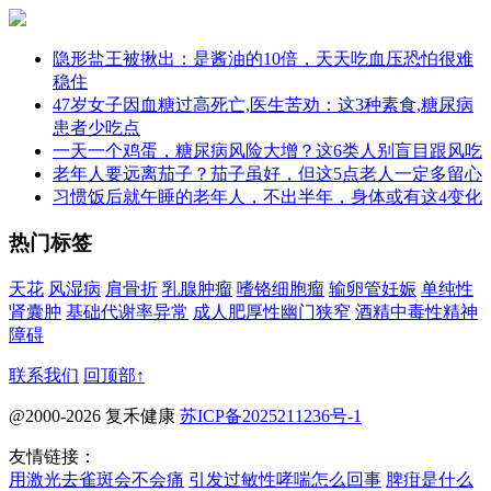
隐形盐王被揪出：是酱油的10倍，天天吃血压恐怕很难
稳住
47岁女子因血糖过高死亡,医生苦劝：这3种素食,糖尿病
患者少吃点
一天一个鸡蛋，糖尿病风险大增？这6类人别盲目跟风吃
老年人要远离茄子？茄子虽好，但这5点老人一定多留心
习惯饭后就午睡的老年人，不出半年，身体或有这4变化
热门标签
天花
风湿病
肩骨折
乳腺肿瘤
嗜铬细胞瘤
输卵管妊娠
单纯性
肾囊肿
基础代谢率异常
成人肥厚性幽门狭窄
酒精中毒性精神
障碍
联系我们
回顶部↑
@2000-2026 复禾健康
苏ICP备2025211236号-1
友情链接：
用激光去雀斑会不会痛
引发过敏性哮喘怎么回事
脾疳是什么