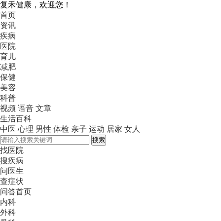
复禾健康，欢迎您！
首页
资讯
疾病
医院
育儿
减肥
保健
美容
科普
视频
语音
文章
生活百科
中医
心理
男性
体检
亲子
运动
居家
女人
搜索
找医院
搜疾病
问医生
查症状
问答首页
内科
外科