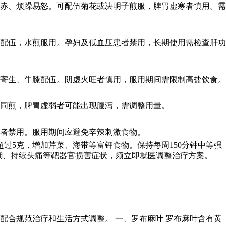
赤、烦躁易怒。可配伍菊花或决明子煎服，脾胃虚寒者慎用。需
配伍，水煎服用。孕妇及低血压患者禁用，长期使用需检查肝功
寄生、牛膝配伍。阴虚火旺者慎用，服用期间需限制高盐饮食。
同煎，脾胃虚弱者可能出现腹泻，需调整用量。
者禁用。服用期间应避免辛辣刺激食物。
过5克，增加芹菜、海带等富钾食物。保持每周150分钟中等强
糊、持续头痛等靶器官损害症状，须立即就医调整治疗方案。
合规范治疗和生活方式调整。 一、罗布麻叶 罗布麻叶含有黄