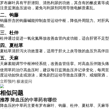
罗布麻叶具有平肝潜阳、清热利尿的功效，其含有的槲皮素等成
注意监测血压波动，避免与利尿剂同用导致电解质紊乱。
二、钩藤
钩藤所含的钩藤碱能抑制血管运动中枢，降低外周阻力。对肝风
能。
三、杜仲
杜仲通过促进一氧化氮释放改善血管内皮功能，适合肝肾不足型
四、夏枯草
夏枯草清肝泻火功效显著，适用于肝火上炎导致的血压升高伴目
五、天麻
天麻素能调节中枢神经系统，改善血管痉挛。对高血压伴随头痛
使用草药治疗高血压时，建议每日监测血压并记录变化，每周至
度运动如快走或游泳，避免剧烈运动导致血压骤升。戒烟限酒，
立即预约
极速提问
相似问题
推荐
降血压的中草药有哪些
降血压的中草药主要有罗布麻叶、钩藤、杜仲、夏枯草、天麻等