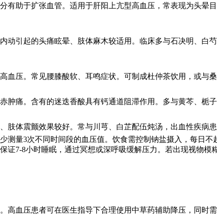
分有助于扩张血管。适用于肝阳上亢型高血压，常表现为头晕目
内动引起的头痛眩晕、肢体麻木较适用。临床多与石决明、白芍
高血压。常见腰膝酸软、耳鸣症状。可制成杜仲茶饮用，或与桑
赤肿痛。含有的迷迭香酸具有钙通道阻滞作用。多与黄芩、栀子
、肢体震颤效果较好。常与川芎、白芷配伍炖汤，出血性疾病患
少测量3次不同时间段的血压值。饮食需控制钠盐摄入，每日不超
保证7-8小时睡眠，通过冥想或深呼吸缓解压力。若出现视物模
。高血压患者可在医生指导下合理使用中草药辅助降压，同时需配