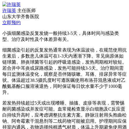
许瑞英
主任医师
山东大学齐鲁医院
立即预约
小孩细菌感染反复发烧一般持续3-5天，具体时间与感染类
型、治疗及时性及个体差异有关。
细菌感染引起的反复发热通常表现为体温波动，在规范使用抗
生素后，多数患儿体温可在1-3天内逐渐下降。常见病原体如
链球菌、肺炎球菌等引起的呼吸道感染，发热周期相对较短。
若合并中耳炎或尿路感染，发热可能持续3-5天。治疗期间需
每日监测体温变化，观察是否伴随咳嗽、耳痛、排尿异常等症
状。体温超过38.5摄氏度时可遵医嘱使用布洛芬混悬液或对乙
酰氨基酚口服溶液退热，同时保证每日饮水量不少于1000毫
升。
若发热持续超过5天或出现嗜睡、抽搐、皮疹等表现，需警惕
耐药菌感染或并发症可能。血常规检查显示白细胞及C反应蛋
白持续升高时，应考虑调整抗生素方案。静脉注射用头孢曲松
钠、阿奇霉素干混悬剂等二线药物可能被启用。护理期间应保
持室内通风，衣物选择纯棉透气材质，体温上升期避免使用酒