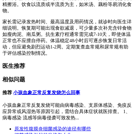
精擦浴。饮食以流质或半流质为主，如米汤、藕粉等易消化食
物。
家长需记录发热时间、最高温度及用药情况，就诊时向医生详
细说明。恢复期可能出现食欲减退，可少量多次补充含锌食物
如瘦肉泥、南瓜粥。抗生素疗程通常需完成7-10天，即使体温
正常也不应擅自停药。体温稳定48小时后可逐步恢复日常活
动，但应避免剧烈运动1-2周。定期复查血常规和尿常规有助
于评估感染控制情况。
医生推荐
相似问题
推荐
小孩血象正常反复发烧怎么回事
小孩血象正常反复发烧可能由病毒感染、支原体感染、免疫反
应异常或风湿热等原因引起，需结合具体症状就医排查。 1、
病毒感染 流感等病毒侵袭可致发热...
原发性腹膜炎细菌感染的途径有哪些