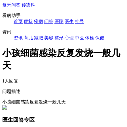
复禾问答
传染科
看病助手
首页
症状
疾病
问答
医院
医生
挂号
资讯
资讯
育儿
减肥
美容
整形
心理
中医
体检
保健
小孩细菌感染反复发烧一般几
天
1人回复
问题描述
小孩细菌感染反复发烧一般几天
医生回答专区