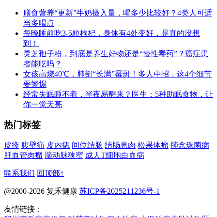
膳食营养“更新”牛奶摄入量，喝多少比较好？4类人可适
当多喝点
每晚睡前吃3-5粒枸杞，身体有4处变好，是真的没想
到！
灵芝孢子粉，到底是养生好物还是“慢性毒药”？癌症患
者能吃吗？
女孩高烧40℃，肺部“长满”霉斑！多人中招，这4个细节
要警惕
经常失眠睡不着，半夜易醒来？医生：5种助眠食物，让
你一觉天亮
热门标签
皮疹
腹壁疝
皮内痣
间位结肠
结肠息肉
松果体瘤
肺念珠菌病
肝血管肉瘤
脑动脉狭窄
成人T细胞白血病
联系我们
回顶部↑
@2000-2026 复禾健康
苏ICP备2025211236号-1
友情链接：