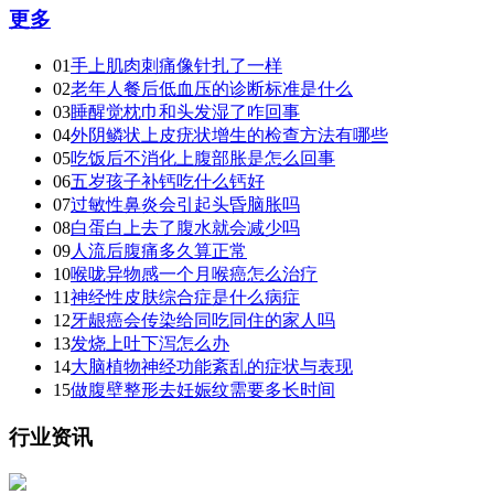
更多
01
手上肌肉刺痛像针扎了一样
02
老年人餐后低血压的诊断标准是什么
03
睡醒觉枕巾和头发湿了咋回事
04
外阴鳞状上皮疣状增生的检查方法有哪些
05
吃饭后不消化上腹部胀是怎么回事
06
五岁孩子补钙吃什么钙好
07
过敏性鼻炎会引起头昏脑胀吗
08
白蛋白上去了腹水就会减少吗
09
人流后腹痛多久算正常
10
喉咙异物感一个月喉癌怎么治疗
11
神经性皮肤综合症是什么病症
12
牙龈癌会传染给同吃同住的家人吗
13
发烧上吐下泻怎么办
14
大脑植物神经功能紊乱的症状与表现
15
做腹壁整形去妊娠纹需要多长时间
行业资讯