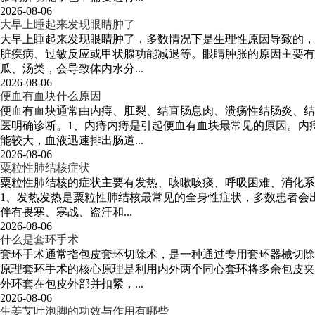
2026-08-06
大早上睡起来发现眼睛肿了
大早上睡起来发现眼睛肿了，多数情况下是生理性原因导致的，
脏疾病、过敏反应或甲状腺功能减退等。眼睛肿胀的原因主要有
瓜、汤类，会导致体内水分...
2026-08-06
便血有血块什么原因
便血有血块通常由内痔、肛裂、结直肠息肉、溃疡性结肠炎、结
医明确诊断。1、内痔内痔是引起便血有血块最常见的原因。内
能较大，血液迅速排出肠道...
2026-08-06
粟粒性肺结核症状
粟粒性肺结核的症状主要有发热、咳嗽咳痰、呼吸困难、消化系
1、发热发热是粟粒性肺结核最常见的全身性症状，多数患者会
伴有畏寒、寒战、盗汗和...
2026-08-06
什么是套环手术
套环手术通常指包皮套环切除术，是一种通过专用套环器械切除
原理套环手术的核心原理是利用内外两个同心套环将多余包皮夹
外环套在包皮外部并扣紧，...
2026-08-06
生姜艾叶泡脚的功效与作用有哪些