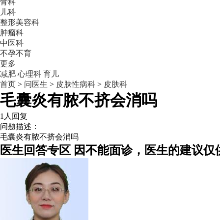
骨科
儿科
整形美容科
肿瘤科
中医科
不孕不育
更多
减肥
心理科
育儿
首页
>
问医生
>
皮肤性病科
>
皮肤科
毛囊炎有脓不挤会消吗
1人回复
问题描述：
毛囊炎有脓不挤会消吗
医生回答专区
因不能面诊，医生的建议仅