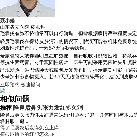
聂小娟
山东省立医院
皮肤科
毛囊炎有脓不挤通常可以自行消退，但需根据病情严重程度决定
轻度毛囊炎在保持皮肤清洁的情况下，脓液可能被机体免疫系统
刺激性洗护产品，一般5-7天症状会缓解。
若脓包较大或伴随明显红肿热痛，自行吸收可能较困难。持续存
等抗生素药膏。对于顽固性病灶，医生可能采用无菌针头引流脓
出现发热、淋巴结肿大或脓包反复发作时，提示感染可能向深部
少辛辣刺激食物摄入。若3-5天无改善或持续恶化，建议到皮肤
立即预约
极速提问
相似问题
推荐
隆鼻后鼻头张力发红多久消
隆鼻后鼻头张力性发红通常1-3个月逐渐消退，具体时间与术后
轻肿胀，避...
得了毛囊炎后发痒怎么止痒
挤痘痘留下的红印怎么办