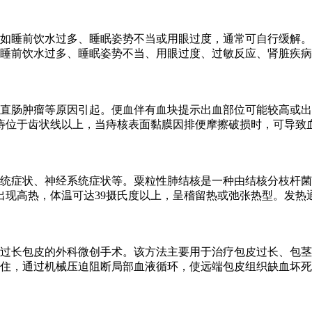
如睡前饮水过多、睡眠姿势不当或用眼过度，通常可自行缓解。
睡前饮水过多、睡眠姿势不当、用眼过度、过敏反应、肾脏疾病
直肠肿瘤等原因引起。便血伴有血块提示出血部位可能较高或出
痔位于齿状线以上，当痔核表面黏膜因排便摩擦破损时，可导致
统症状、神经系统症状等。粟粒性肺结核是一种由结核分枝杆菌
出现高热，体温可达39摄氏度以上，呈稽留热或弛张热型。发热
过长包皮的外科微创手术。该方法主要用于治疗包皮过长、包茎
住，通过机械压迫阻断局部血液循环，使远端包皮组织缺血坏死