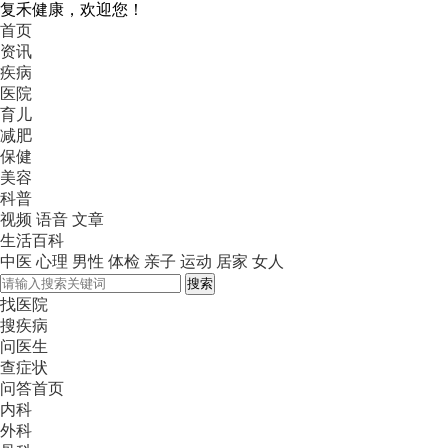
复禾健康，欢迎您！
首页
资讯
疾病
医院
育儿
减肥
保健
美容
科普
视频
语音
文章
生活百科
中医
心理
男性
体检
亲子
运动
居家
女人
搜索
找医院
搜疾病
问医生
查症状
问答首页
内科
外科