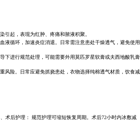
染引起，表现为红肿、疼痛和脓液积聚。
血液循环，加速炎症消退。日常需注意患处干燥透气，避免使用
导下进行规范处理，可能需要外用莫匹罗星软膏或夫西地酸乳膏
重风险。日常应避免抓挠患处，衣物选择纯棉透气材质，饮食减
、术后护理： 规范护理可缩短恢复周期。术后72小时内冰敷减