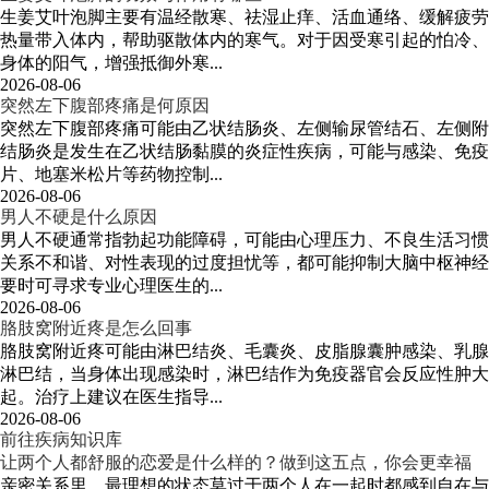
生姜艾叶泡脚主要有温经散寒、祛湿止痒、活血通络、缓解疲劳
热量带入体内，帮助驱散体内的寒气。对于因受寒引起的怕冷、
身体的阳气，增强抵御外寒...
2026-08-06
突然左下腹部疼痛是何原因
突然左下腹部疼痛可能由乙状结肠炎、左侧输尿管结石、左侧附
结肠炎是发生在乙状结肠黏膜的炎症性疾病，可能与感染、免疫
片、地塞米松片等药物控制...
2026-08-06
男人不硬是什么原因
男人不硬通常指勃起功能障碍，可能由心理压力、不良生活习惯
关系不和谐、对性表现的过度担忧等，都可能抑制大脑中枢神经
要时可寻求专业心理医生的...
2026-08-06
胳肢窝附近疼是怎么回事
胳肢窝附近疼可能由淋巴结炎、毛囊炎、皮脂腺囊肿感染、乳腺
淋巴结，当身体出现感染时，淋巴结作为免疫器官会反应性肿大
起。治疗上建议在医生指导...
2026-08-06
前往疾病知识库
让两个人都舒服的恋爱是什么样的？做到这五点，你会更幸福
亲密关系里，最理想的状态莫过于两个人在一起时都感到自在与