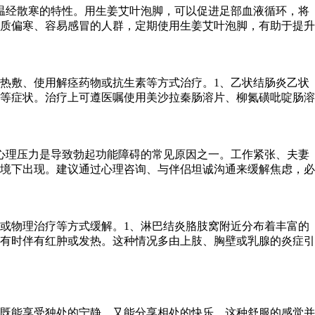
温经散寒的特性。用生姜艾叶泡脚，可以促进足部血液循环，将
质偏寒、容易感冒的人群，定期使用生姜艾叶泡脚，有助于提升
热敷、使用解痉药物或抗生素等方式治疗。1、乙状结肠炎乙状
等症状。治疗上可遵医嘱使用美沙拉秦肠溶片、柳氮磺吡啶肠溶
心理压力是导致勃起功能障碍的常见原因之一。工作紧张、夫妻
境下出现。建议通过心理咨询、与伴侣坦诚沟通来缓解焦虑，必
或物理治疗等方式缓解。1、淋巴结炎胳肢窝附近分布着丰富的
有时伴有红肿或发热。这种情况多由上肢、胸壁或乳腺的炎症引
既能享受独处的宁静，又能分享相处的快乐。这种舒服的感觉并