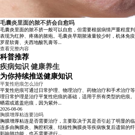
毛囊炎里面的脓不挤会自愈吗
毛囊炎里面的脓不挤一般可以自愈，但需要根据病情严重程度判
表现为红肿、疼痛的脓疱。毛囊炎早期脓液量较少时，机体免疫
罗星软膏、夫西地酸乳膏等...
查看完整内容
科普推荐
疾病知识
健康养生
为你持续推送健康知识
平复性疤痕怎么治疗
平复性疤痕可通过日常护理、物理治疗、药物治疗和手术治疗等
理日常护理是治疗平复性疤痕的基础，适用于所有类型的疤痕。
晒霜或遮盖疤痕，因为紫外...
2026-08-06
胸膜增厚粘连要治吗
胸膜增厚粘连是否需要治疗，主要取决于其是否引起了明显的临
连多由胸膜炎、胸腔积液、结核性胸膜炎等疾病恢复后遗留的纤
影响肺功能，也不需要进行...