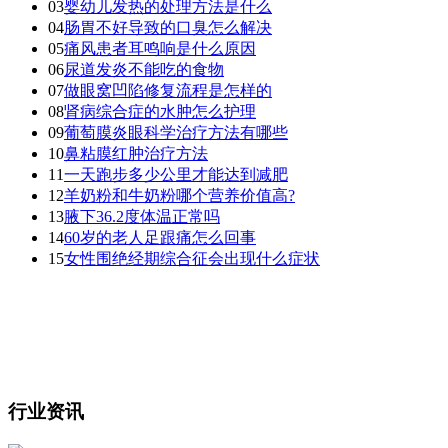
03
婴幼儿发热的处理方法是什么
04
肠胃不好导致的口臭怎么解决
05
痛风患者耳鸣响是什么原因
06
尿道发炎不能吃的食物
07
做眼窝凹陷修复流程是怎样的
08
肾病综合症的水肿怎么护理
09
葡萄膜炎眼科学治疗方法有哪些
10
鼻粘膜红肿治疗方法
11
一天跑步多少公里才能达到减肥
12
羊奶粉和牛奶粉哪个营养价值高?
13
腋下36.2度体温正常吗
14
60岁的老人足跟痛怎么回事
15
女性围绝经期综合征会出现什么症状
行业资讯