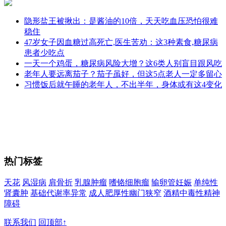
隐形盐王被揪出：是酱油的10倍，天天吃血压恐怕很难
稳住
47岁女子因血糖过高死亡,医生苦劝：这3种素食,糖尿病
患者少吃点
一天一个鸡蛋，糖尿病风险大增？这6类人别盲目跟风吃
老年人要远离茄子？茄子虽好，但这5点老人一定多留心
习惯饭后就午睡的老年人，不出半年，身体或有这4变化
热门标签
天花
风湿病
肩骨折
乳腺肿瘤
嗜铬细胞瘤
输卵管妊娠
单纯性
肾囊肿
基础代谢率异常
成人肥厚性幽门狭窄
酒精中毒性精神
障碍
联系我们
回顶部↑