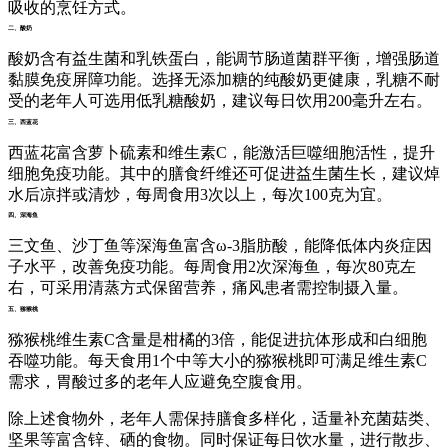
吸收的烹饪方式。
二、酸奶
酸奶含有益生菌和乳铁蛋白，能调节肠道菌群平衡，增强肠道
黏膜免疫屏障功能。选择无添加糖的纯酸奶更健康，乳糖不耐
受的老年人可选用低乳糖酸奶，建议每日饮用200毫升左右。
三、西蓝花
西蓝花富含萝卜硫素和维生素C，能激活巨噬细胞活性，提升
细胞免疫功能。其中的膳食纤维还可促进益生菌生长，建议焯
水后凉拌或清炒，每周食用3次以上，每次100克为宜。
四、深海鱼
三文鱼、沙丁鱼等深海鱼富含ω-3脂肪酸，能降低体内炎症因
子水平，改善免疫功能。每周食用2次深海鱼，每次80克左
右，可采用清蒸方式保留营养，痛风患者需控制摄入量。
五、猕猴桃
猕猴桃维生素C含量是柑橘的3倍，能促进抗体形成和白细胞
吞噬功能。每天食用1个中等大小的猕猴桃即可满足维生素C
需求，胃酸过多的老年人应避免空腹食用。
除上述食物外，老年人需保持膳食多样化，适量补充菌菇类、
坚果等富含锌、硒的食物。同时保证每日饮水量，进行散步、