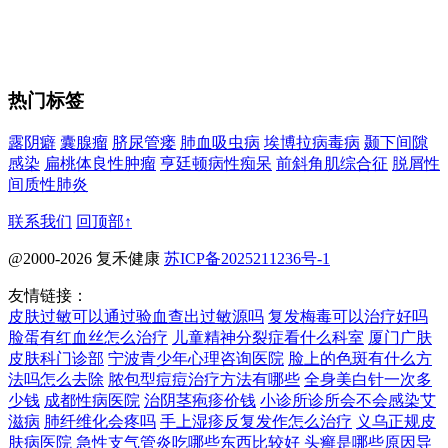
热门标签
露阴癖
囊腺瘤
脐尿管瘘
肺血吸虫病
埃博拉病毒病
颞下间隙
感染
扁桃体良性肿瘤
亨廷顿病性痴呆
前斜角肌综合征
脱屑性
间质性肺炎
联系我们
回顶部↑
@2000-2026 复禾健康
苏ICP备2025211236号-1
友情链接：
皮肤过敏可以通过验血查出过敏源吗
复发梅毒可以治疗好吗
脸蛋有红血丝怎么治疗
儿童精神分裂症看什么科室
厦门广肤
皮肤科门诊部
宁波青少年心理咨询医院
脸上的色斑有什么方
法吗怎么去除
脓包型痘痘治疗方法有哪些
全身美白针一次多
少钱
成都性病医院
治阴茎疱疹价钱
小诊所诊所会不会感染艾
滋病
肺纤维化会疼吗
手上湿疹反复发作怎么治疗
义乌正规皮
肤病医院
急性支气管炎吃哪些东西比较好
头癣是哪些原因导