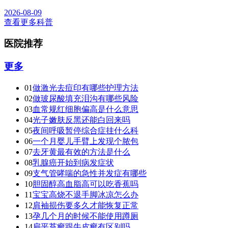
2026-08-09
查看更多科普
医院推荐
更多
01
做激光去痘印有哪些护理方法
02
做玻尿酸填充泪沟有哪些风险
03
血常规红细胞偏高是什么意思
04
光子嫩肤反黑还能白回来吗
05
夜间呼吸暂停综合症挂什么科
06
一个月婴儿手臂上发现个脓包
07
去牙黄最有效的方法是什么
08
乳腺癌开始到病发症状
09
支气管哮喘的急性并发症有哪些
10
胆固醇高血脂高可以吃香蕉吗
11
宝宝高烧不退手脚冰凉怎么办
12
肩袖损伤要多久才能恢复正常
13
孕几个月的时候不能使用蹲厕
14
扁平苔癣跟牛皮癣有区别吗