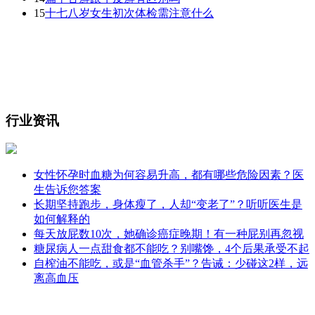
15
十七八岁女生初次体检需注意什么
行业资讯
女性怀孕时血糖为何容易升高，都有哪些危险因素？医
生告诉您答案
长期坚持跑步，身体瘦了，人却“变老了”？听听医生是
如何解释的
每天放屁数10次，她确诊癌症晚期！有一种屁别再忽视
糖尿病人一点甜食都不能吃？别嘴馋，4个后果承受不起
自榨油不能吃，或是“血管杀手”？告诫：少碰这2样，远
离高血压