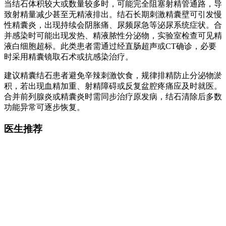
当结石体积较大或数量较多时，可能完全阻塞射精管通路，导
致射精量减少甚至无精液排出。结石长期刺激精囊壁可引发慢
性精囊炎，出现持续会阴胀痛、尿频尿急等泌尿系统症状。合
并感染时可能出现发热、精液脓性分泌物，实验室检查可见精
液白细胞超标。此类患者需通过经直肠超声或CT确诊，必要
时采用精囊镜取石术或抗感染治疗。
建议精囊结石患者避免辛辣刺激饮食，规律排精防止分泌物淤
积，若出现血精加重、射精障碍或反复盆腔疼痛应及时就医。
合并前列腺炎或精囊炎时需同步治疗原发病，结石清除后多数
功能异常可逐步恢复。
医生推荐