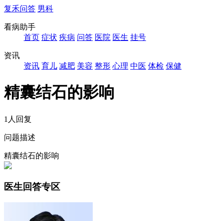
复禾问答
男科
看病助手
首页
症状
疾病
问答
医院
医生
挂号
资讯
资讯
育儿
减肥
美容
整形
心理
中医
体检
保健
精囊结石的影响
1人回复
问题描述
精囊结石的影响
医生回答专区