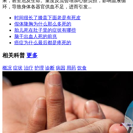
果，甚至危及生命。重度反流会增加心脏负担，影响血液循
环，导致身体各器官供血不足，进而引发...
时间很长了膝盖下面老是有死皮
假体隆胸为什么那么多死的
胎儿死在肚子里的症状有哪些
脑干出血人死的前兆
癌症为什么最后都是疼死的
相关科普
更多
概况
症状
治疗
护理
诊断
病因
用药
饮食