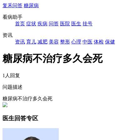
复禾问答
糖尿病
看病助手
首页
症状
疾病
问答
医院
医生
挂号
资讯
资讯
育儿
减肥
美容
整形
心理
中医
体检
保健
糖尿病不治疗多久会死
1人回复
问题描述
糖尿病不治疗多久会死
医生回答专区