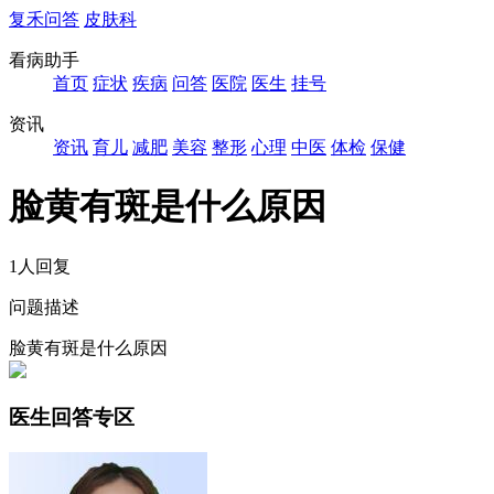
复禾问答
皮肤科
看病助手
首页
症状
疾病
问答
医院
医生
挂号
资讯
资讯
育儿
减肥
美容
整形
心理
中医
体检
保健
脸黄有斑是什么原因
1人回复
问题描述
脸黄有斑是什么原因
医生回答专区