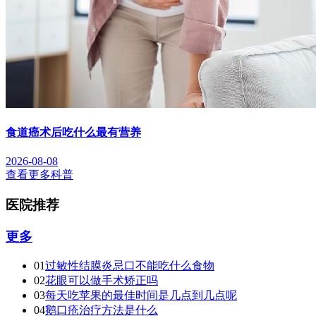
食道癌术后吃什么最有营养
2026-08-08
查看更多科普
医院推荐
更多
01
过敏性结膜炎忌口不能吃什么食物
02
花眼可以做手术矫正吗
03
每天吃苹果的最佳时间是几点到几点呢
04
鹅口疮治疗方法是什么