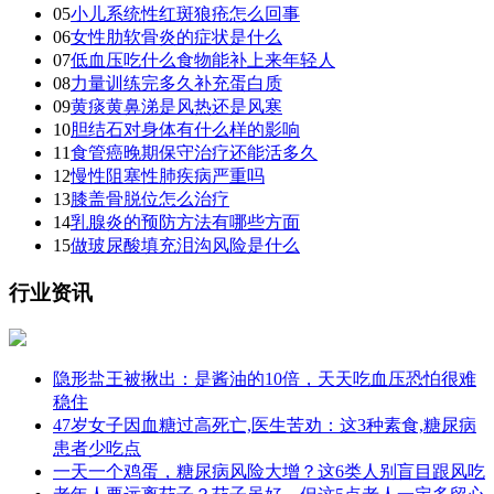
05
小儿系统性红斑狼疮怎么回事
06
女性肋软骨炎的症状是什么
07
低血压吃什么食物能补上来年轻人
08
力量训练完多久补充蛋白质
09
黄痰黄鼻涕是风热还是风寒
10
胆结石对身体有什么样的影响
11
食管癌晚期保守治疗还能活多久
12
慢性阻塞性肺疾病严重吗
13
膝盖骨脱位怎么治疗
14
乳腺炎的预防方法有哪些方面
15
做玻尿酸填充泪沟风险是什么
行业资讯
隐形盐王被揪出：是酱油的10倍，天天吃血压恐怕很难
稳住
47岁女子因血糖过高死亡,医生苦劝：这3种素食,糖尿病
患者少吃点
一天一个鸡蛋，糖尿病风险大增？这6类人别盲目跟风吃