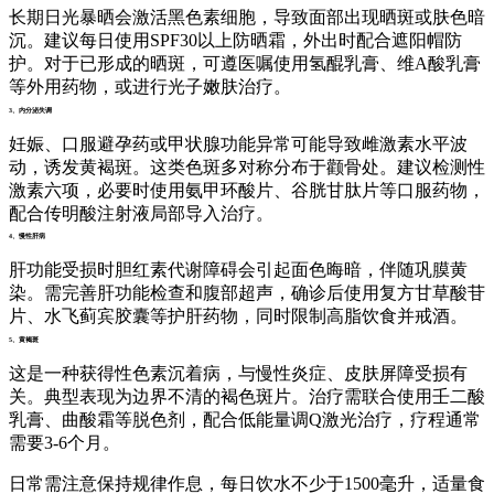
长期日光暴晒会激活黑色素细胞，导致面部出现晒斑或肤色暗
沉。建议每日使用SPF30以上防晒霜，外出时配合遮阳帽防
护。对于已形成的晒斑，可遵医嘱使用氢醌乳膏、维A酸乳膏
等外用药物，或进行光子嫩肤治疗。
3、内分泌失调
妊娠、口服避孕药或甲状腺功能异常可能导致雌激素水平波
动，诱发黄褐斑。这类色斑多对称分布于颧骨处。建议检测性
激素六项，必要时使用氨甲环酸片、谷胱甘肽片等口服药物，
配合传明酸注射液局部导入治疗。
4、慢性肝病
肝功能受损时胆红素代谢障碍会引起面色晦暗，伴随巩膜黄
染。需完善肝功能检查和腹部超声，确诊后使用复方甘草酸苷
片、水飞蓟宾胶囊等护肝药物，同时限制高脂饮食并戒酒。
5、黄褐斑
这是一种获得性色素沉着病，与慢性炎症、皮肤屏障受损有
关。典型表现为边界不清的褐色斑片。治疗需联合使用壬二酸
乳膏、曲酸霜等脱色剂，配合低能量调Q激光治疗，疗程通常
需要3-6个月。
日常需注意保持规律作息，每日饮水不少于1500毫升，适量食