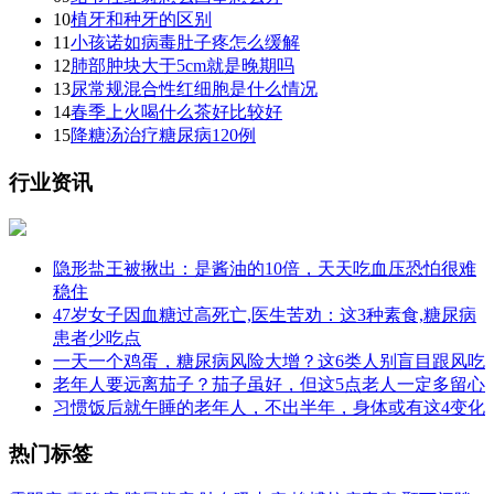
10
植牙和种牙的区别
11
小孩诺如病毒肚子疼怎么缓解
12
肺部肿块大于5cm就是晚期吗
13
尿常规混合性红细胞是什么情况
14
春季上火喝什么茶好比较好
15
降糖汤治疗糖尿病120例
行业资讯
隐形盐王被揪出：是酱油的10倍，天天吃血压恐怕很难
稳住
47岁女子因血糖过高死亡,医生苦劝：这3种素食,糖尿病
患者少吃点
一天一个鸡蛋，糖尿病风险大增？这6类人别盲目跟风吃
老年人要远离茄子？茄子虽好，但这5点老人一定多留心
习惯饭后就午睡的老年人，不出半年，身体或有这4变化
热门标签