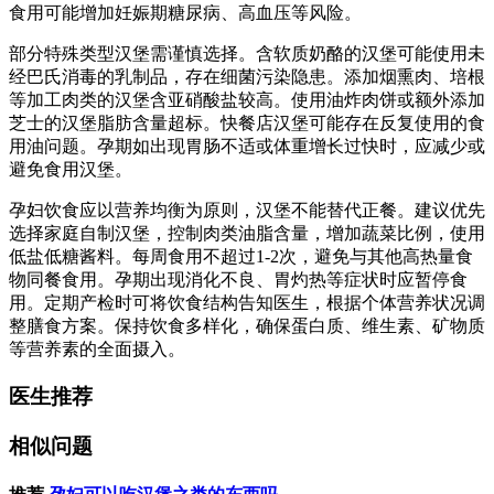
食用可能增加妊娠期糖尿病、高血压等风险。
部分特殊类型汉堡需谨慎选择。含软质奶酪的汉堡可能使用未
经巴氏消毒的乳制品，存在细菌污染隐患。添加烟熏肉、培根
等加工肉类的汉堡含亚硝酸盐较高。使用油炸肉饼或额外添加
芝士的汉堡脂肪含量超标。快餐店汉堡可能存在反复使用的食
用油问题。孕期如出现胃肠不适或体重增长过快时，应减少或
避免食用汉堡。
孕妇饮食应以营养均衡为原则，汉堡不能替代正餐。建议优先
选择家庭自制汉堡，控制肉类油脂含量，增加蔬菜比例，使用
低盐低糖酱料。每周食用不超过1-2次，避免与其他高热量食
物同餐食用。孕期出现消化不良、胃灼热等症状时应暂停食
用。定期产检时可将饮食结构告知医生，根据个体营养状况调
整膳食方案。保持饮食多样化，确保蛋白质、维生素、矿物质
等营养素的全面摄入。
医生推荐
相似问题