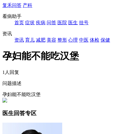
复禾问答
产科
看病助手
首页
症状
疾病
问答
医院
医生
挂号
资讯
资讯
育儿
减肥
美容
整形
心理
中医
体检
保健
孕妇能不能吃汉堡
1人回复
问题描述
孕妇能不能吃汉堡
医生回答专区