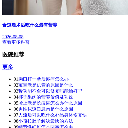
食道癌术后吃什么最有营养
2026-08-08
查看更多科普
医院推荐
更多
01
胸口打一拳后疼痛怎么办
02
宝宝老是趴着的原因是什么
03
肾功能不全可以修复吗能治好吗
04
椰子果肉的营养价值及功效
05
脸上老是长痘痘怎么办什么原因
06
男性尿道口息肉是什么原因
07
人流后可以吃什么补品身体恢复快
08
小孩拉肚子解决最快的方法
09
结节性红斑怎么回事怎么办