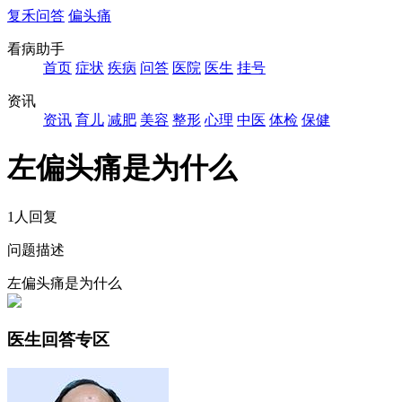
复禾问答
偏头痛
看病助手
首页
症状
疾病
问答
医院
医生
挂号
资讯
资讯
育儿
减肥
美容
整形
心理
中医
体检
保健
左偏头痛是为什么
1人回复
问题描述
左偏头痛是为什么
医生回答专区