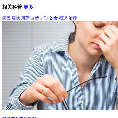
相关科普
更多
病因
症状
用药
诊断
护理
饮食
概况
治疗