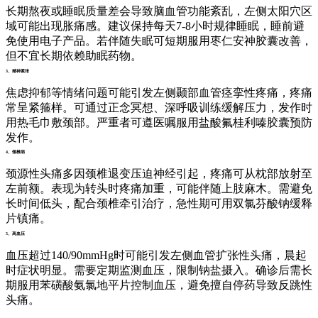
长期熬夜或睡眠质量差会导致脑血管功能紊乱，左侧太阳穴区
域可能出现胀痛感。建议保持每天7-8小时规律睡眠，睡前避
免使用电子产品。若伴随失眠可短期服用枣仁安神胶囊改善，
但不宜长期依赖助眠药物。
3、精神紧张
焦虑抑郁等情绪问题可能引发左侧颞部血管痉挛性疼痛，疼痛
常呈紧箍样。可通过正念冥想、深呼吸训练缓解压力，发作时
用热毛巾敷颈部。严重者可遵医嘱服用盐酸氟桂利嗪胶囊预防
发作。
4、颈椎病
颈源性头痛多因颈椎退变压迫神经引起，疼痛可从枕部放射至
左前额。表现为转头时疼痛加重，可能伴随上肢麻木。需避免
长时间低头，配合颈椎牵引治疗，急性期可用双氯芬酸钠缓释
片镇痛。
5、高血压
血压超过140/90mmHg时可能引发左侧血管扩张性头痛，晨起
时症状明显。需要定期监测血压，限制钠盐摄入。确诊后需长
期服用苯磺酸氨氯地平片控制血压，避免擅自停药导致反跳性
头痛。