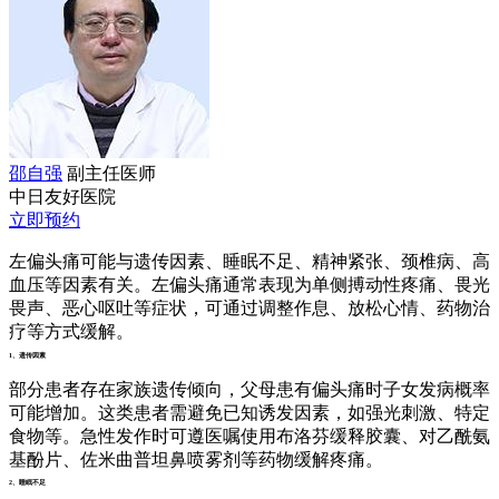
邵自强
副主任医师
中日友好医院
立即预约
左偏头痛可能与遗传因素、睡眠不足、精神紧张、颈椎病、高
血压等因素有关。左偏头痛通常表现为单侧搏动性疼痛、畏光
畏声、恶心呕吐等症状，可通过调整作息、放松心情、药物治
疗等方式缓解。
1、遗传因素
部分患者存在家族遗传倾向，父母患有偏头痛时子女发病概率
可能增加。这类患者需避免已知诱发因素，如强光刺激、特定
食物等。急性发作时可遵医嘱使用布洛芬缓释胶囊、对乙酰氨
基酚片、佐米曲普坦鼻喷雾剂等药物缓解疼痛。
2、睡眠不足