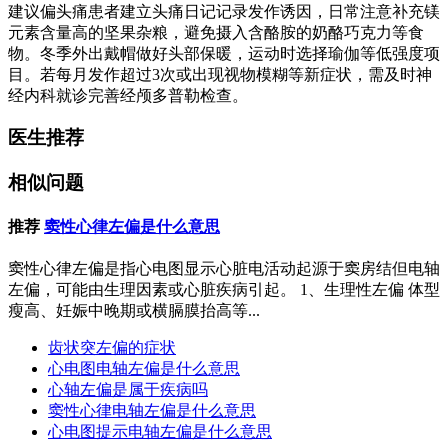
建议偏头痛患者建立头痛日记记录发作诱因，日常注意补充镁
元素含量高的坚果杂粮，避免摄入含酪胺的奶酪巧克力等食
物。冬季外出戴帽做好头部保暖，运动时选择瑜伽等低强度项
目。若每月发作超过3次或出现视物模糊等新症状，需及时神
经内科就诊完善经颅多普勒检查。
医生推荐
相似问题
推荐
窦性心律左偏是什么意思
窦性心律左偏是指心电图显示心脏电活动起源于窦房结但电轴
左偏，可能由生理因素或心脏疾病引起。 1、生理性左偏 体型
瘦高、妊娠中晚期或横膈膜抬高等...
齿状突左偏的症状
心电图电轴左偏是什么意思
心轴左偏是属于疾病吗
窦性心律电轴左偏是什么意思
心电图提示电轴左偏是什么意思