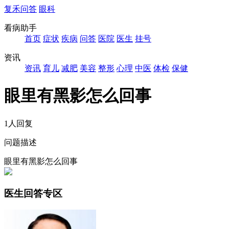
复禾问答
眼科
看病助手
首页
症状
疾病
问答
医院
医生
挂号
资讯
资讯
育儿
减肥
美容
整形
心理
中医
体检
保健
眼里有黑影怎么回事
1人回复
问题描述
眼里有黑影怎么回事
医生回答专区