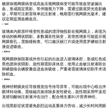
糖尿病视网膜病变或高血压视网膜病变可能导致血管渗漏出
血，形成固定黑影。常伴随视力下降，需通过眼底荧光造影确
诊，早期可注射雷珠单抗注射液，晚期需行视网膜光凝术。建
议定期监测血糖血压。
3、飞蚊症
玻璃体内胶原纤维变性形成的漂浮物投影在视网膜上，表现为
移动的蛛网状阴影。多数属良性病变，若突然增多可能提示视
网膜裂孔，需散瞳检查。可口服沃丽汀片或使用普罗碘铵注射
液促进吸收。
4、眼底出血
视网膜静脉阻塞或外伤引起的出血进入玻璃体腔，形成红色或
黑色团块状阴影。急性期需卧床休息，使用止血敏注射液联合
卵磷脂络合碘胶囊促进血块吸收，严重者需玻璃体切割手术清
除积血。
5、视神经炎
视神经鞘膜炎症导致视觉信号传导异常，可能出现中心暗点伴
眼球转动痛。需核磁共振排除多发性硬化，急性期采用甲泼尼
龙琥珀酸钠注射液冲击治疗，配合维生素B1片营养神经。
出现黑影症状需避免剧烈运动及重体力劳动，减少长时间用眼