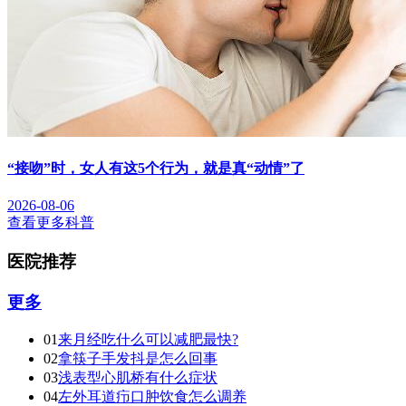
“接吻”时，女人有这5个行为，就是真“动情”了
2026-08-06
查看更多科普
医院推荐
更多
01
来月经吃什么可以减肥最快?
02
拿筷子手发抖是怎么回事
03
浅表型心肌桥有什么症状
04
左外耳道疖口肿饮食怎么调养