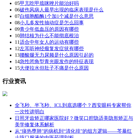
05
甲亢吃甲巯咪唑片能治好吗
06
破伤风病人最早出现的临床表现是什么
07
白细胞酯酶1个加1个减是什么意思
08
小儿多发性抽动症是怎么回事
09
青少年低血压的原因有哪些
10
肺结核为什么不能彻底根治
11
适合中年女人的运动有哪些
12
左耳听神经瘤复发症状有哪些
13
腰酸腿无力尿频是什么原因引起的
14
急性闭角型青光眼发作的特征表现
15
大便拉水但肚子不痛是什么原因
行业资讯
全飞秒、半飞秒、ICL到底选哪个？西安眼科专家帮你
一次性讲明白
日照牙齿矫正哪家医院好？微笑口腔隐适美隐形矫正与
美学修复体系解析
从“痰热壅肺”的病机到“清化排”的组方逻辑——芩暴红
止咳口服液的中医药理剖析