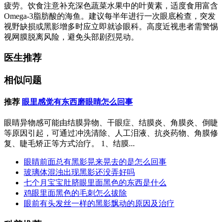
疲劳。饮食注意补充深色蔬菜水果中的叶黄素，适度食用富含
Omega-3脂肪酸的海鱼。建议每半年进行一次眼底检查，突发
视野缺损或黑影增多时应立即就诊眼科。高度近视患者需警惕
视网膜脱离风险，避免头部剧烈晃动。
医生推荐
相似问题
推荐
眼里感觉有东西磨眼睛怎么回事
眼睛异物感可能由结膜异物、干眼症、结膜炎、角膜炎、倒睫
等原因引起，可通过冲洗清除、人工泪液、抗炎药物、角膜修
复、睫毛矫正等方式治疗。 1、结膜...
眼睛前面总有黑影晃来晃去的是怎么回事
玻璃体混浊出现黑影还没弄好吗
七个月宝宝肚脐眼里面黑色的东西是什么
鸡眼里面黑色的毛刺怎么拔除
眼前有头发丝一样的黑影飘动的原因及治疗