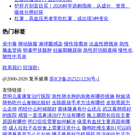
护肝片别盲目买！2026科学选购指南，从成分、资质、
吸收分辨好坏
红薯，高血压患者常吃红薯，或出现3种变化
热门标签
汞中毒
脾动脉瘤
淋球菌感染
慢性筛窦炎
出血性膀胱炎
急性
脑血管病
卵巢甲状腺肿
妊娠期糖尿病
急性肝功能衰竭
慢性化
脓性中耳炎
联系我们
回顶部↑
@2000-2026 复禾健康
苏ICP备2025211236号-1
友情链接：
昆明儿童康复治疗医院
急性肺水肿的急救有哪些措施
秋燥清
肺热吃什么食物比较好
去除眼袋手术方法有哪些
皮肤黑斑怎
么去掉
闭经什么时候能好
膨体隆鼻有什么优点
武汉看肺癌好
的医院
感冒一直流鼻涕治疗方法有哪些
脸上腮部长痘痘主要
原因有哪些
闭口痘痘需要如何解决
痰里有血丝主要原因有哪
些
成人拉肚子在饮食上需要注意什么
脑鸣吃维生素B1可以吗
喝酒鼻塞是怎么引起的
嗓子疼最好怎样用药
吃凉的拉肚子怎