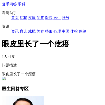
复禾问答
眼科
看病助手
首页
症状
疾病
问答
医院
医生
挂号
资讯
资讯
育儿
减肥
美容
整形
心理
中医
体检
保健
眼皮里长了一个疙瘩
1人回复
问题描述
眼皮里长了一个疙瘩
医生回答专区