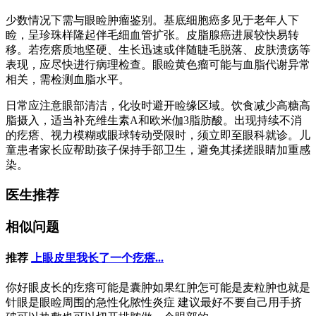
少数情况下需与眼睑肿瘤鉴别。基底细胞癌多见于老年人下
睑，呈珍珠样隆起伴毛细血管扩张。皮脂腺癌进展较快易转
移。若疙瘩质地坚硬、生长迅速或伴随睫毛脱落、皮肤溃疡等
表现，应尽快进行病理检查。眼睑黄色瘤可能与血脂代谢异常
相关，需检测血脂水平。
日常应注意眼部清洁，化妆时避开睑缘区域。饮食减少高糖高
脂摄入，适当补充维生素A和欧米伽3脂肪酸。出现持续不消
的疙瘩、视力模糊或眼球转动受限时，须立即至眼科就诊。儿
童患者家长应帮助孩子保持手部卫生，避免其揉搓眼睛加重感
染。
医生推荐
相似问题
推荐
上眼皮里我长了一个疙瘩...
你好眼皮长的疙瘩可能是囊肿如果红肿怎可能是麦粒肿也就是
针眼是眼睑周围的急性化脓性炎症 建议最好不要自己用手挤