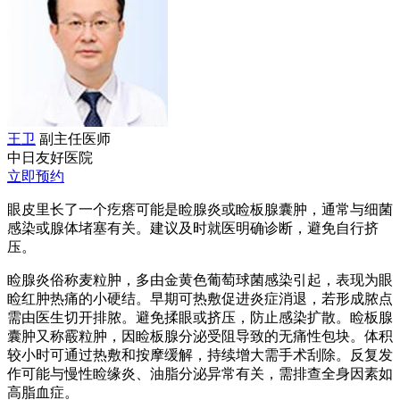
王卫
副主任医师
中日友好医院
立即预约
眼皮里长了一个疙瘩可能是睑腺炎或睑板腺囊肿，通常与细菌
感染或腺体堵塞有关。建议及时就医明确诊断，避免自行挤
压。
睑腺炎俗称麦粒肿，多由金黄色葡萄球菌感染引起，表现为眼
睑红肿热痛的小硬结。早期可热敷促进炎症消退，若形成脓点
需由医生切开排脓。避免揉眼或挤压，防止感染扩散。睑板腺
囊肿又称霰粒肿，因睑板腺分泌受阻导致的无痛性包块。体积
较小时可通过热敷和按摩缓解，持续增大需手术刮除。反复发
作可能与慢性睑缘炎、油脂分泌异常有关，需排查全身因素如
高脂血症。