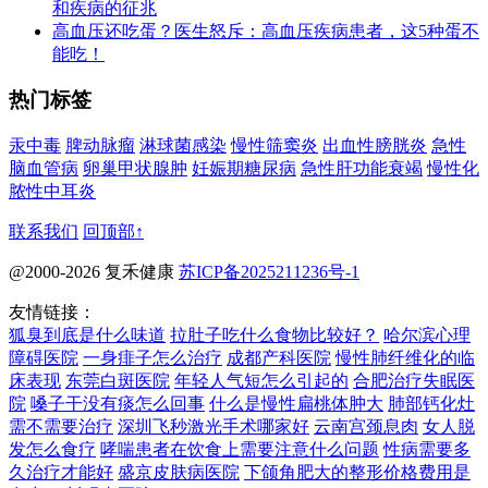
和疾病的征兆
高血压还吃蛋？医生怒斥：高血压疾病患者，这5种蛋不
能吃！
热门标签
汞中毒
脾动脉瘤
淋球菌感染
慢性筛窦炎
出血性膀胱炎
急性
脑血管病
卵巢甲状腺肿
妊娠期糖尿病
急性肝功能衰竭
慢性化
脓性中耳炎
联系我们
回顶部↑
@2000-2026 复禾健康
苏ICP备2025211236号-1
友情链接：
狐臭到底是什么味道
拉肚子吃什么食物比较好？
哈尔滨心理
障碍医院
一身痱子怎么治疗
成都产科医院
慢性肺纤维化的临
床表现
东莞白斑医院
年轻人气短怎么引起的
合肥治疗失眠医
院
嗓子干没有痰怎么回事
什么是慢性扁桃体肿大
肺部钙化灶
需不需要治疗
深圳飞秒激光手术哪家好
云南宫颈息肉
女人脱
发怎么食疗
哮喘患者在饮食上需要注意什么问题
性病需要多
久治疗才能好
盛京皮肤病医院
下颌角肥大的整形价格费用是