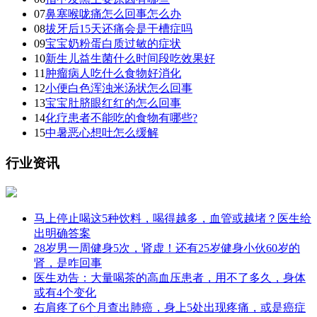
07
鼻塞喉咙痛怎么回事怎么办
08
拔牙后15天还痛会是干槽症吗
09
宝宝奶粉蛋白质过敏的症状
10
新生儿益生菌什么时间段吃效果好
11
肿瘤病人吃什么食物好消化
12
小便白色浑浊米汤状怎么回事
13
宝宝肚脐眼红红的怎么回事
14
化疗患者不能吃的食物有哪些?
15
中暑恶心想吐怎么缓解
行业资讯
马上停止喝这5种饮料，喝得越多，血管或越堵？医生给
出明确答案
28岁男一周健身5次，肾虚！还有25岁健身小伙60岁的
肾，是咋回事
医生劝告：大量喝茶的高血压患者，用不了多久，身体
或有4个变化
右肩疼了6个月查出肺癌，身上5处出现疼痛，或是癌症