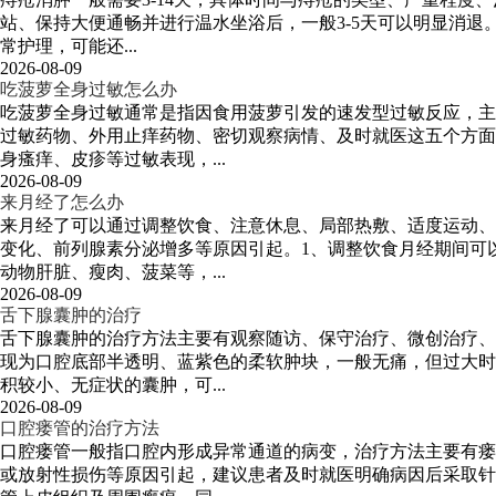
站、保持大便通畅并进行温水坐浴后，一般3-5天可以明显消退
常护理，可能还...
2026-08-09
吃菠萝全身过敏怎么办
吃菠萝全身过敏通常是指因食用菠萝引发的速发型过敏反应，主
过敏药物、外用止痒药物、密切观察病情、及时就医这五个方面
身瘙痒、皮疹等过敏表现，...
2026-08-09
来月经了怎么办
来月经了可以通过调整饮食、注意休息、局部热敷、适度运动、
变化、前列腺素分泌增多等原因引起。1、调整饮食月经期间可
动物肝脏、瘦肉、菠菜等，...
2026-08-09
舌下腺囊肿的治疗
舌下腺囊肿的治疗方法主要有观察随访、保守治疗、微创治疗、
现为口腔底部半透明、蓝紫色的柔软肿块，一般无痛，但过大时
积较小、无症状的囊肿，可...
2026-08-09
口腔瘘管的治疗方法
口腔瘘管一般指口腔内形成异常通道的病变，治疗方法主要有瘘
或放射性损伤等原因引起，建议患者及时就医明确病因后采取针