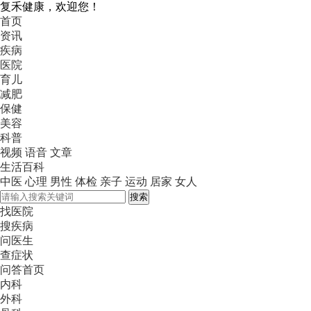
复禾健康，欢迎您！
首页
资讯
疾病
医院
育儿
减肥
保健
美容
科普
视频
语音
文章
生活百科
中医
心理
男性
体检
亲子
运动
居家
女人
搜索
找医院
搜疾病
问医生
查症状
问答首页
内科
外科