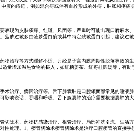
。中度的痔疮，例如混合痔或伴有血栓形成的外痔，肿胀和疼痛会
要表现为皮肤瘙痒、红斑、风团等，严重时可能出现口唇麻木、
。菠萝过敏多由菠萝蛋白酶或其中特定致敏蛋白引起，建议过敏
药物治疗等方式缓解不适。月经是子宫内膜周期性脱落导致的生
以适量增加温热食物的摄入，如红糖姜茶、红枣桂圆汤等，有助
手术治疗、病因治疗等。舌下腺囊肿是口腔颌面部常见的唾液腺
可影响说话、吞咽和呼吸。舌下腺囊肿的治疗需要根据囊肿的大
管切除术、药物抗感染治疗、根管治疗、局部冲洗引流、生活方
对性处理。1、瘘管切除术瘘管切除术是治疗口腔瘘管的直接手