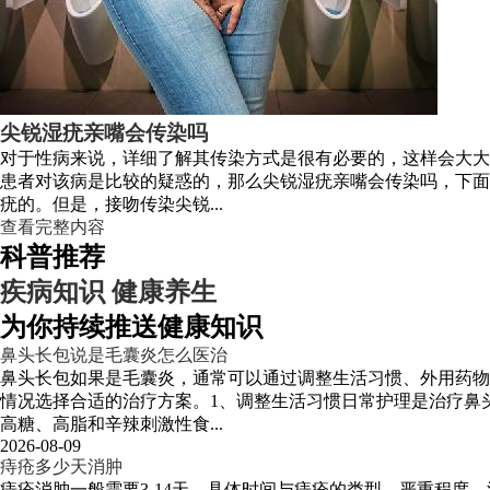
尖锐湿疣亲嘴会传染吗
对于性病来说，详细了解其传染方式是很有必要的，这样会大大
患者对该病是比较的疑惑的，那么尖锐湿疣亲嘴会传染吗，下面
疣的。但是，接吻传染尖锐...
查看完整内容
科普推荐
疾病知识
健康养生
为你持续推送健康知识
鼻头长包说是毛囊炎怎么医治
鼻头长包如果是毛囊炎，通常可以通过调整生活习惯、外用药物
情况选择合适的治疗方案。1、调整生活习惯日常护理是治疗鼻
高糖、高脂和辛辣刺激性食...
2026-08-09
痔疮多少天消肿
痔疮消肿一般需要3-14天，具体时间与痔疮的类型、严重程