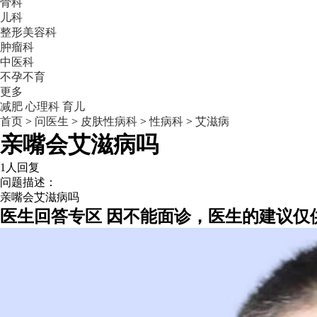
骨科
儿科
整形美容科
肿瘤科
中医科
不孕不育
更多
减肥
心理科
育儿
首页
>
问医生
>
皮肤性病科
>
性病科
>
艾滋病
亲嘴会艾滋病吗
1人回复
问题描述：
亲嘴会艾滋病吗
医生回答专区
因不能面诊，医生的建议仅