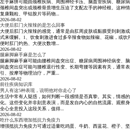
左手麻痹可能由颈椎疾病、周围神经卡压、脑血管疾病、糖尿病
颈椎间盘突出或颈椎骨质增生压迫了支配左手的神经根。这种情
复康颗粒、甲钴胺片等药物...
2026-08-02
大便后肛门火辣辣的是怎么回事
大便后肛门火辣辣的感觉，通常是由肛周皮肤或黏膜受到刺激或
式来缓解。1、饮食刺激进食过多辛辣食物如辣椒、花椒，或饮
便时肛门灼热、大便次数增...
2026-08-02
腿麻脚麻手麻是怎么了
腿麻脚麻手麻可能由腰椎间盘突出症、糖尿病周围神经病变、脑
间盘突出症可能与腰椎退行性变、长期弯腰等因素有关，通常表
引、按摩等物理治疗，严重...
2026-08-02
前往疾病知识库
男人有这5种表现，说明他对你走心了
生活中常有人疑惑，如何判断一段感情是否真挚。其实，情感
化。这些变化并非刻意表演，而是发自内心的自然流露。观察身
全心全意投入这段关系，值得...
2026-08-02
吃什么东西增加抵抗力免疫力
增强抵抗力免疫力可通过适量吃鸡蛋、牛奶、西蓝花、橙子、坚