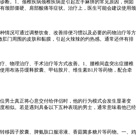
诊断。1、颈椎疾病颈椎疾病是引起左手麻痹的常见原因，例如
有颈部僵硬、肩部酸痛等症状。治疗上，医生可能会建议使用颈
种情况可通过调整饮食、改善排便习惯以及必要的药物治疗等方
激肛门周围的皮肤和黏膜，引起火辣辣的灼热感。通常还伴有排
疗、物理治疗、手术治疗等方式改善。1、腰椎间盘突出症腰椎
使用布洛芬缓释胶囊、甲钴胺片、维生素B1片等药物，配合牵
一位男士真正将心意交付给伴侣时，他的行为模式会发生显著变
度相似。若是遇到具备以下五种表现的男士，通常意味着他已经
转移因子胶囊、脾氨肽口服溶液、香菇菌多糖片等药物。一、鸡