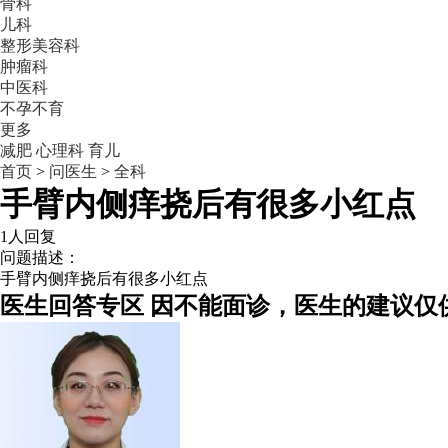
骨科
儿科
整形美容科
肿瘤科
中医科
不孕不育
更多
减肥
心理科
育儿
首页
>
问医生
>
全科
手臂内侧痒挠后有很多小红点
1人回复
问题描述：
手臂内侧痒挠后有很多小红点
医生回答专区
因不能面诊，医生的建议仅