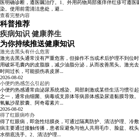
医明确诊断，遵医嘱治疗。1、外用药物局部瘙痒伴红疹可遵医
染。使用前需清洁患处，避...
查看完整内容
科普推荐
疾病知识
健康养生
为你持续推送健康知识
激光去黑头有什么危害
激光去黑头通常没有严重危害，但操作不当或术后护理不到位时
用破坏毛囊内的皮脂腺，减少油脂分泌，从而改善黑头。激光去
时间过长，可能损伤表皮屏...
2026-08-02
小便灼热感怎么引起的
小便灼热感通常由泌尿系统感染、局部刺激或某些生活习惯引起
之一，通常由细菌、病毒或支原体等病原体感染尿道黏膜导致。
氧氟沙星胶囊、阿奇霉素片...
2026-08-02
得了红眼病咋办
得了红眼病，即急性结膜炎，可通过隔离防护、清洁护理、冷敷
病主要通过接触传播，患者应避免与他人共用毛巾、脸盆、枕头
水彻底洗手。2、清洁护理...