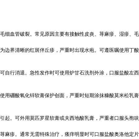
毛细血管破裂。常见原因主要有接触性皮炎、荨麻疹、湿疹、毛
为边界清晰的红斑伴丘疹，严重时出现水疱。可遵医嘱使用丁酸
内可自行消退。急性发作时可使用炉甘石洗剂外涂，口服盐酸左
使用硼酸氧化锌软膏保护创面，严重时短期涂抹糠酸莫米松乳膏
引起。可外用莫匹罗星软膏或夫西地酸乳膏，严重者口服头孢呋
荨麻疹。通常无需特殊治疗，瘙痒明显时可口服盐酸奥洛他定片