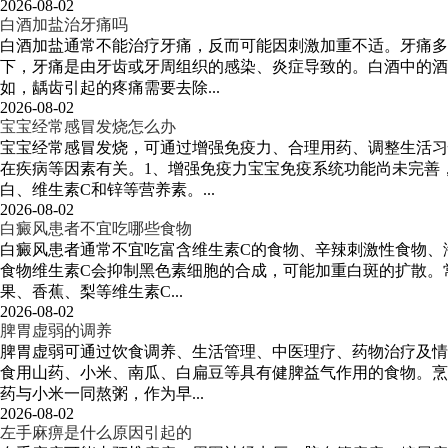
2026-08-02
白酒加盐治牙痛吗
白酒加盐通常不能治疗牙痛，反而可能因刺激加重不适。牙痛
下，牙痛是由牙齿或牙周组织的感染、炎症导致的。白酒中的酒
如，龋齿引起的疼痛需要去除...
2026-08-02
宝宝经常感冒发烧怎么办
宝宝经常感冒发烧，可通过增强免疫力、合理用药、调整生活习
在疾病等因素有关。1、增强免疫力宝宝免疫系统功能尚未完善
白、维生素C和锌等营养素。...
2026-08-02
白癜风患者不宜吃哪些食物
白癜风患者通常不宜吃富含维生素C的食物、辛辣刺激性食物、
食物维生素C会抑制黑色素细胞的合成，可能加重白斑的扩散。
果、香蕉、梨等维生素C...
2026-08-02
脾胃虚弱的调养
脾胃虚弱可通过饮食调养、生活管理、中医理疗、药物治疗及情
食用山药、小米、南瓜、白扁豆等具有健脾益气作用的食物。烹
药与小米一同熬粥，作为早...
2026-08-02
左手麻痹是什么原因引起的