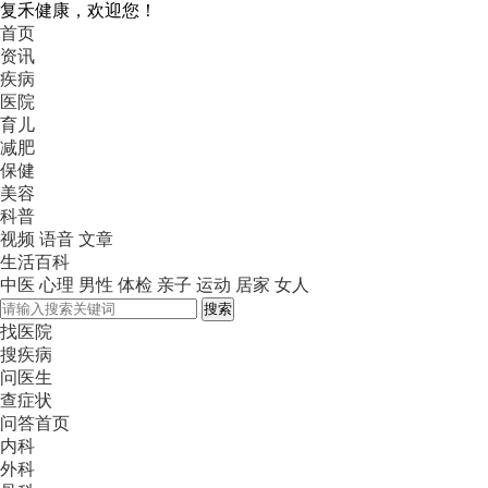
复禾健康，欢迎您！
首页
资讯
疾病
医院
育儿
减肥
保健
美容
科普
视频
语音
文章
生活百科
中医
心理
男性
体检
亲子
运动
居家
女人
搜索
找医院
搜疾病
问医生
查症状
问答首页
内科
外科