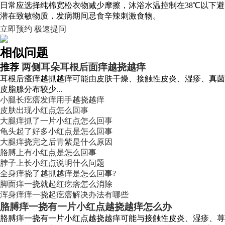
日常应选择纯棉宽松衣物减少摩擦，沐浴水温控制在38℃以下
潜在致敏物质，发病期间忌食辛辣刺激食物。
立即预约
极速提问
相似问题
推荐
两侧耳朵耳根后面痒越挠越痒
耳根后瘙痒越抓越痒可能由皮肤干燥、接触性皮炎、湿疹、真菌
皮脂腺分布较少...
小腿长疙瘩发痒用手越挠越痒
皮肤出现小红点怎么回事
大腿痒抓了一片小红点怎么回事
龟头起了好多小红点是怎么回事
大腿痒挠完之后青紫是什么原因
胳膊上有小红点是怎么回事
脖子上长小红点说明什么问题
全身痒挠了越抓越痒是怎么回事?
脚面痒一挠就起红疙瘩怎么消除
浑身痒痒一挠起疙瘩解决办法有哪些
胳膊痒一挠有一片小红点越挠越痒怎么办
胳膊痒一挠有一片小红点越挠越痒可能与接触性皮炎、湿疹、荨