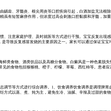
多由龋齿、牙髓炎、根尖周炎等口腔疾病引起，白酒加盐无法根
精虽有短暂麻痹作用，但浓度过高会刺激口腔黏膜和牙髓，加重
惯、注意家庭护理、及时就医等方式进行干预。宝宝反复出现感
，是导致反复感冒发烧的主要原因之一。家长可以通过保证宝宝
海鲜类食物、酒类饮品以及高糖分食物。白癜风是一种色素脱失
常见的食物包括猕猴桃、橙子、柠檬、草莓、西红柿等。患者应
志调节等方式进行综合调养。1、饮食调养饮食调养是调理脾胃
饪方式以蒸、煮、炖为主，避免生冷、油腻、辛辣及过甜的食物