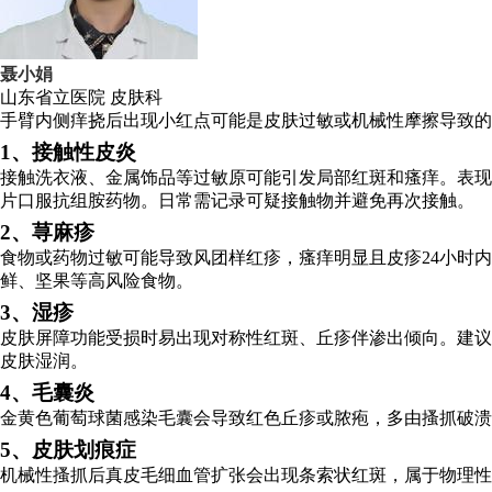
聂小娟
山东省立医院
皮肤科
手臂内侧痒挠后出现小红点可能是皮肤过敏或机械性摩擦导致的
1、接触性皮炎
接触洗衣液、金属饰品等过敏原可能引发局部红斑和瘙痒。表现
片口服抗组胺药物。日常需记录可疑接触物并避免再次接触。
2、荨麻疹
食物或药物过敏可能导致风团样红疹，瘙痒明显且皮疹24小时
鲜、坚果等高风险食物。
3、湿疹
皮肤屏障功能受损时易出现对称性红斑、丘疹伴渗出倾向。建议
皮肤湿润。
4、毛囊炎
金黄色葡萄球菌感染毛囊会导致红色丘疹或脓疱，多由搔抓破溃
5、皮肤划痕症
机械性搔抓后真皮毛细血管扩张会出现条索状红斑，属于物理性