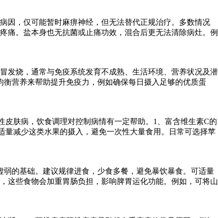
除病因，仅可能暂时麻痹神经，但无法替代正规治疗。多数情况
疼痛。盐本身也无抗菌或止痛功效，混合后更无法清除病灶。例
冒发烧，通常与免疫系统发育不成熟、生活环境、营养状况及潜
均衡营养来帮助提升免疫力，例如确保每日摄入足够的优质蛋
性皮肤病，饮食调理对控制病情有一定帮助。1、富含维生素C的
适量减少这类水果的摄入，避免一次性大量食用。日常可选择苹
虚弱的基础。建议规律进食，少食多餐，避免暴饮暴食。可适量
，这些食物会加重胃肠负担，影响脾胃运化功能。例如，可将山