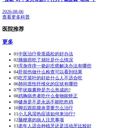
2026-08-06
查看更多科普
医院推荐
更多
01
中医治疗骨质疏松的好办法
02
胰腺癌吃了就吐是什么情况
03
浑身痒痒一挠起疙瘩解决办法有哪些
04
肝损伤做什么检查可以看到结果
05
吃芹菜叶的好处什么人不适合吃
06
肺间质性纤维化的症状有哪些
07
甲状腺囊肿是怎么形成的?
08
鸡胸病患者吃什么食物能矫正
09
健身是不是永远不能吃炸鸡
10
脚后跟筋膜炎需要怎么治疗
11
小儿风湿热应该如何来治疗?
12
脑梗塞的病人注意事项
13
老年人适合种植牙还是活动牙比较好