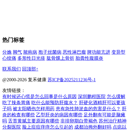
热门标签
分娩
脚气
脓疱病
孢子丝菌病
恶性淋巴瘤
脾功能亢进
变异型
心绞痛
多形性日光疹
肱骨髁上骨折
胎粪性腹膜炎
联系我们
回顶部↑
@2000-2026 复禾健康
苏ICP备2025211236号-1
友情链接：
有时候还心慌是怎么回事是什么原因
深圳鹏程医院
怎么缓解
吃了辣条胃痛
吃什么能预防肝腹水？
肝硬化酒精肝可以要孩
子吗
被太阳晒伤怎样用药
患有急性肺淤血的危害是什么？
肝
炎的检查有哪些
乙型肝炎的病因有哪些
足外翻有可能是脑瘫
吗
舌苔黄腻主要原因有哪些
非排卵期白带褐色
苏州治疗精神
分裂医院
脸上痘痘痒痒怎么引起的
成都治拇外翻好吗
点痣以