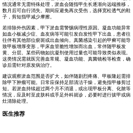
情况通常无需特殊处理，淤血会随指甲生长逐渐向远端推移，
数月后可自行消失。期间应避免再次受伤，选择宽松透气的鞋
子，剪短指甲减少摩擦。
若排除外伤因素，甲下淤血需警惕病理性原因。凝血功能异常
如血小板减少症、血友病等可能引发自发性甲下出血，患者往
往伴有其他部位瘀斑或出血倾向。真菌感染引起的甲癣可能导
致甲板增厚变形，甲床血管脆性增加而出血，常伴随甲板发
黄、分层。某些药物如抗凝剂使用过量也可能导致类似表现。
这类情况需就医完善血常规、凝血功能、真菌镜检等检查，确
诊后需针对原发病治疗。
建议观察淤血范围是否扩大，如伴随剧烈疼痛、甲板隆起需排
除甲下肿瘤可能。日常应保持足部清洁干燥，避免指甲修剪过
短。若淤血持续超过两个月不消退，或出现甲板分离、化脓等
情况，应及时至皮肤科或手足外科就诊，必要时进行拔甲或病
灶清除处理。
医生推荐