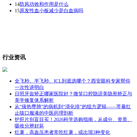
14
防风功效和作用是什么
15
原发性血小板减少是白血病吗
行业资讯
全飞秒、半飞秒、ICL到底选哪个？西安眼科专家帮你
一次性讲明白
日照牙齿矫正哪家医院好？微笑口腔隐适美隐形矫正与
美学修复体系解析
从“痰热壅肺”的病机到“清化排”的组方逻辑——芩暴红
止咳口服液的中医药理剖析
护肝片别盲目买！2026科学选购指南，从成分、资质、
吸收分辨好坏
红薯，高血压患者常吃红薯，或出现3种变化