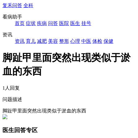
复禾问答
全科
看病助手
首页
症状
疾病
问答
医院
医生
挂号
资讯
资讯
育儿
减肥
美容
整形
心理
中医
体检
保健
脚趾甲里面突然出现类似于淤
血的东西
1人回复
问题描述
脚趾甲里面突然出现类似于淤血的东西
医生回答专区