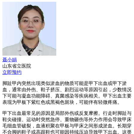
聂小娟
山东省立医院
立即预约
脚趾甲内突然出现类似淤血的物质可能是甲下出血或甲下淤
血，通常由外伤、鞋子挤压、剧烈运动等原因引起，少数情况
下可能与凝血功能障碍、真菌感染等疾病相关。甲下出血主要
表现为甲板下紫红色或黑褐色斑块，可能伴有轻微疼痛。
甲下出血最常见的原因是局部外伤或反复摩擦。行走时脚趾与
鞋尖碰撞、运动时突然急停、重物砸伤等外力作用会导致甲床
毛细血管破裂，血液积聚在甲板与甲床之间形成淤血。长期穿
不合脚的鞋子或高跟鞋也可能因持续压迫导致甲下出血。这类