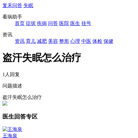
复禾问答
失眠
看病助手
首页
症状
疾病
问答
医院
医生
挂号
资讯
资讯
育儿
减肥
美容
整形
心理
中医
体检
保健
盗汗失眠怎么治疗
1人回复
问题描述
盗汗失眠怎么治疗
医生回答专区
王海泉