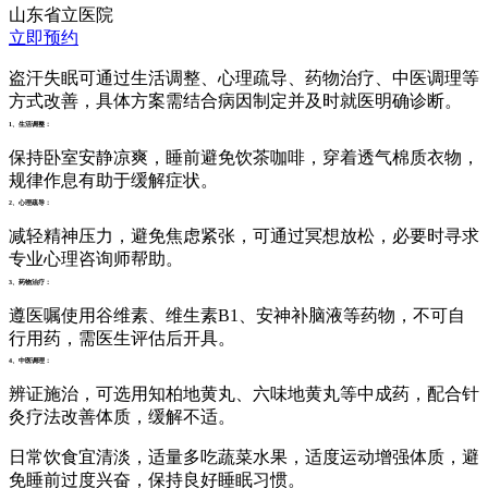
山东省立医院
立即预约
盗汗失眠可通过生活调整、心理疏导、药物治疗、中医调理等
方式改善，具体方案需结合病因制定并及时就医明确诊断。
1、生活调整：
保持卧室安静凉爽，睡前避免饮茶咖啡，穿着透气棉质衣物，
规律作息有助于缓解症状。
2、心理疏导：
减轻精神压力，避免焦虑紧张，可通过冥想放松，必要时寻求
专业心理咨询师帮助。
3、药物治疗：
遵医嘱使用谷维素、维生素B1、安神补脑液等药物，不可自
行用药，需医生评估后开具。
4、中医调理：
辨证施治，可选用知柏地黄丸、六味地黄丸等中成药，配合针
灸疗法改善体质，缓解不适。
日常饮食宜清淡，适量多吃蔬菜水果，适度运动增强体质，避
免睡前过度兴奋，保持良好睡眠习惯。