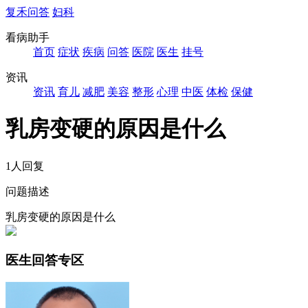
复禾问答
妇科
看病助手
首页
症状
疾病
问答
医院
医生
挂号
资讯
资讯
育儿
减肥
美容
整形
心理
中医
体检
保健
乳房变硬的原因是什么
1人回复
问题描述
乳房变硬的原因是什么
医生回答专区