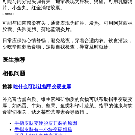
可能与内分泌失调有关，通常表现为肿块、疼痛。可用乳癖消
片、小金丸、红金消结胶囊。
4、乳腺炎症：
可能与细菌感染有关，通常表现为红肿、发热。可用阿莫西林
胶囊、头孢克肟、蒲地蓝消炎片。
日常应保持心情舒畅，避免熬夜，穿着合适内衣。饮食清淡，
少吃辛辣刺激食物，定期自我检查，异常及时就诊。
医生推荐
相似问题
推荐
吃什么可以让指甲变硬变厚
补充富含蛋白质、维生素和矿物质的食物可以帮助指甲变硬变
厚，如鸡蛋、牛奶、坚果、鱼类和绿叶蔬菜。指甲的健康与饮
食密切相关，缺乏某些营养素会导致指...
手指皮肤变硬脱皮开裂的原因
手指皮肤有一小块变硬粗糙