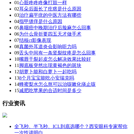
01
心脏咚咚咚像打鼓一样
02
耳朵后面长了疙瘩是什么原因
03
治疗扁平疣的中医方法有哪些
04
指甲缝痒是什么原因
05
鼻咽癌中晚期治疗后脸麻怎么回事
06
为什么骨折要四五天才做手术
07
结核ct影像表现
08
真菌外耳道炎会影响听力吗
09
舌头中间有一条竖裂纹疼是怎么回事
10
嘴唇干裂起皮怎么解决效果比较好
11
脚底板突然出现黄褐色的斑块
12
胡萝卜能和白萝卜一起吃吗
13
8个月宝宝能吃小安瑞克吗
14
蜂蜜梨水怎么熬可以治咳嗽化痰止咳
15
减肥吃苹果的合适时间是多少
行业资讯
全飞秒、半飞秒、ICL到底选哪个？西安眼科专家帮你
一次性讲明白