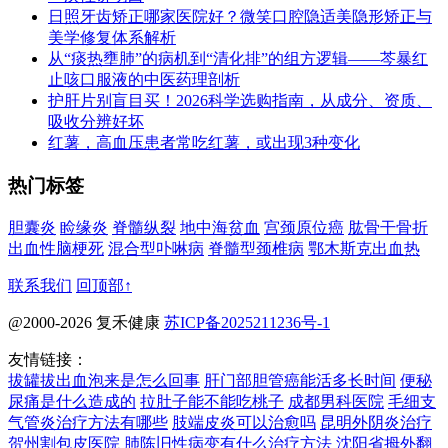
日照牙齿矫正哪家医院好？微笑口腔隐适美隐形矫正与
美学修复体系解析
从“痰热壅肺”的病机到“清化排”的组方逻辑——芩暴红
止咳口服液的中医药理剖析
护肝片别盲目买！2026科学选购指南，从成分、资质、
吸收分辨好坏
红薯，高血压患者常吃红薯，或出现3种变化
热门标签
胆囊炎
睑缘炎
脊髓纵裂
地中海贫血
宫颈原位癌
肱骨干骨折
出血性脑梗死
混合型卟啉病
脊髓型颈椎病
鄂木斯克出血热
联系我们
回顶部↑
@2000-2026 复禾健康
苏ICP备2025211236号-1
友情链接：
拔罐拔出血泡来是怎么回事
肝门部胆管癌能活多长时间
便秘
尿痛是什么造成的
拉肚子能不能吃桃子
成都男科医院
毛细支
气管炎治疗方法有哪些
肢端皮炎可以治愈吗
昆明外阴炎治疗
贺州割包皮医院
肺陈旧性病变有什么治疗方法
沈阳省拇外翻