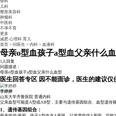
骨科
儿科
整形美容科
肿瘤科
中医科
不孕不育
更多
减肥
心理科
育儿
首页
>
问医生
>
内科
>
血液科
母亲o型血孩子a型血父亲什么
1人回复
问题描述：
母亲o型血孩子a型血父亲什么血型
医生回答专区
因不能面诊，医生的建议仅
李婷婷
山东大学齐鲁医院
普通内科
父亲血型可能是A型或AB型，主要与遗传基因组合、血型遗传
1、遗传基因组合：
母亲提供i基因，孩子A型血含A基因，父亲需提供A基因，可能