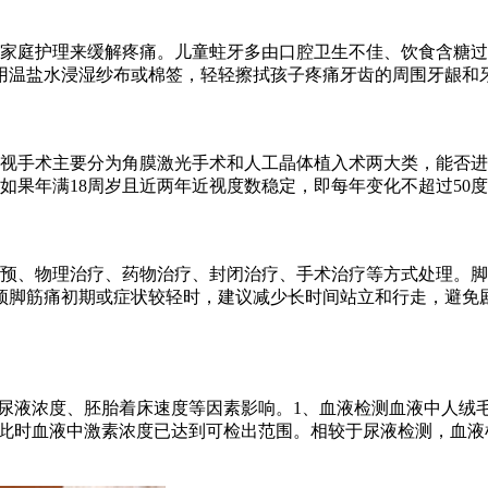
好家庭护理来缓解疼痛。儿童蛀牙多由口腔卫生不佳、饮食含糖
用温盐水浸湿纱布或棉签，轻轻擦拭孩子疼痛牙齿的周围牙龈和
视手术主要分为角膜激光手术和人工晶体植入术两大类，能否进
如果年满18周岁且近两年近视度数稳定，即每年变化不超过50
预、物理治疗、药物治疗、封闭治疗、手术治疗等方式处理。脚
预脚筋痛初期或症状较轻时，建议减少长时间站立和行走，避免
式、尿液浓度、胚胎着床速度等因素影响。1、血液检测血液中人
化，此时血液中激素浓度已达到可检出范围。相较于尿液检测，血