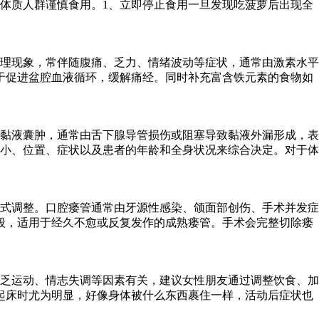
体质人群谨慎食用。1、立即停止食用一旦发现吃菠萝后出现全
理现象，常伴随腹痛、乏力、情绪波动等症状，通常由激素水平
于促进盆腔血液循环，缓解痛经。同时补充富含铁元素的食物如
黏液囊肿，通常由舌下腺导管损伤或阻塞导致黏液外漏形成，表
小、位置、症状以及患者的年龄和全身状况来综合决定。对于体
式调整。口腔瘘管通常由牙源性感染、颌面部创伤、手术并发症
段，适用于经久不愈或反复发作的成熟瘘管。手术会完整切除瘘
乏运动、情志失调等因素有关，建议女性朋友通过调整饮食、加
起床时尤为明显，好像身体被什么东西裹住一样，活动后症状也