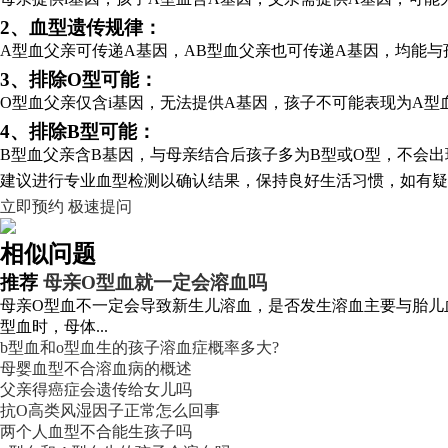
2、血型遗传规律：
A型血父亲可传递A基因，AB型血父亲也可传递A基因，均能与
3、排除O型可能：
O型血父亲仅含i基因，无法提供A基因，孩子不可能表现为A型
4、排除B型可能：
B型血父亲含B基因，与母亲结合后孩子多为B型或O型，不会
建议进行专业血型检测以确认结果，保持良好生活习惯，如有疑
立即预约
极速提问
相似问题
推荐
母亲O型血就一定会溶血吗
母亲O型血不一定会导致新生儿溶血，是否发生溶血主要与胎儿血
型血时，母体...
b型血和o型血生的孩子溶血症概率多大?
母婴血型不合溶血病的概述
父亲得癌症会遗传给女儿吗
抗O高类风湿因子正常怎么回事
两个人血型不合能生孩子吗