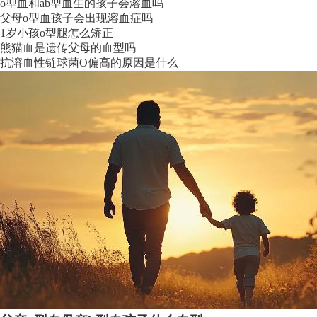
o型血和ab型血生的孩子会溶血吗
父母o型血孩子会出现溶血症吗
1岁小孩o型腿怎么矫正
熊猫血是遗传父母的血型吗
抗溶血性链球菌O偏高的原因是什么