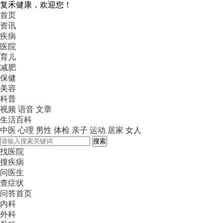
复禾健康，欢迎您！
首页
资讯
疾病
医院
育儿
减肥
保健
美容
科普
视频
语音
文章
生活百科
中医
心理
男性
体检
亲子
运动
居家
女人
搜索
找医院
搜疾病
问医生
查症状
问答首页
内科
外科