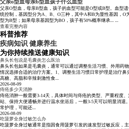
父亲o型血母亲b型血孩子什么血型
父亲O型血，母亲B型血，孩子的血型可能是O型或B型。血型
统控制，基因型分为A、B、O三种，其中A和B为显性基因，O
型为B型；如果母亲基因型为BO，孩子有50%概率继承... ...
查看完整内容
科普推荐
疾病知识
健康养生
为你持续推送健康知识
鼻头长包说是毛囊炎怎么医治
鼻头长包如果是毛囊炎，通常可以通过调整生活习惯、外用药物
情况选择合适的治疗方案。1、调整生活习惯日常护理是治疗鼻
高糖、高脂和辛辣刺激性食...
2026-08-09
痔疮多少天消肿
痔疮消肿一般需要3-14天，具体时间与痔疮的类型、严重程
站、保持大便通畅并进行温水坐浴后，一般3-5天可以明显消退
常护理，可能还...
2026-08-09
吃菠萝全身过敏怎么办
吃菠萝全身过敏通常是指因食用菠萝引发的速发型过敏反应，主