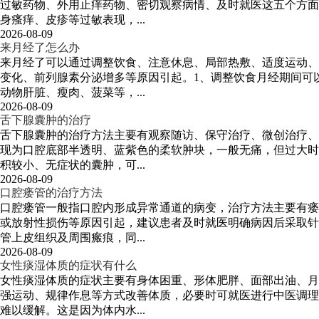
过敏药物、外用止痒药物、密切观察病情、及时就医这五个方面
身瘙痒、皮疹等过敏表现，...
2026-08-09
来月经了怎么办
来月经了可以通过调整饮食、注意休息、局部热敷、适度运动、
变化、前列腺素分泌增多等原因引起。1、调整饮食月经期间可
动物肝脏、瘦肉、菠菜等，...
2026-08-09
舌下腺囊肿的治疗
舌下腺囊肿的治疗方法主要有观察随访、保守治疗、微创治疗、
现为口腔底部半透明、蓝紫色的柔软肿块，一般无痛，但过大时
积较小、无症状的囊肿，可...
2026-08-09
口腔瘘管的治疗方法
口腔瘘管一般指口腔内形成异常通道的病变，治疗方法主要有瘘
或放射性损伤等原因引起，建议患者及时就医明确病因后采取针
管上皮组织及周围瘢痕，同...
2026-08-09
女性痰湿体质的症状有什么
女性痰湿体质的症状主要有身体困重、形体肥胖、面部出油、月
强运动、规律作息等方式改善体质，必要时可就医进行中医调理
难以缓解。这是因为体内水...