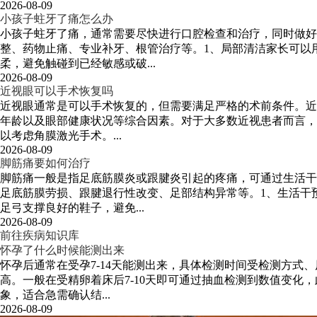
2026-08-09
小孩子蛀牙了痛怎么办
小孩子蛀牙了痛，通常需要尽快进行口腔检查和治疗，同时做
整、药物止痛、专业补牙、根管治疗等。1、局部清洁家长可以
柔，避免触碰到已经敏感或破...
2026-08-09
近视眼可以手术恢复吗
近视眼通常是可以手术恢复的，但需要满足严格的术前条件。近
年龄以及眼部健康状况等综合因素。对于大多数近视患者而言，
以考虑角膜激光手术。...
2026-08-09
脚筋痛要如何治疗
脚筋痛一般是指足底筋膜炎或跟腱炎引起的疼痛，可通过生活干
足底筋膜劳损、跟腱退行性改变、足部结构异常等。1、生活干
足弓支撑良好的鞋子，避免...
2026-08-09
前往疾病知识库
怀孕了什么时候能测出来
怀孕后通常在受孕7-14天能测出来，具体检测时间受检测方
高。一般在受精卵着床后7-10天即可通过抽血检测到数值变
象，适合急需确认结...
2026-08-09