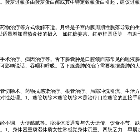
。菠萝过敏多由菠萝蛋白酶或其中特定致敏蛋白引起，建议过敏
药物治疗等方式缓解不适。月经是子宫内膜周期性脱落导致的生
以适量增加温热食物的摄入，如红糖姜茶、红枣桂圆汤等，有助
手术治疗、病因治疗等。舌下腺囊肿是口腔颌面部常见的唾液腺
可影响说话、吞咽和呼吸。舌下腺囊肿的治疗需要根据囊肿的大
管切除术、药物抗感染治疗、根管治疗、局部冲洗引流、生活方
对性处理。1、瘘管切除术瘘管切除术是治疗口腔瘘管的直接手
经不调、大便黏腻等。痰湿体质通常与先天遗传、饮食不节、缺
。1、身体困重痰湿体质女性常感觉身体沉重、四肢乏力，早晨