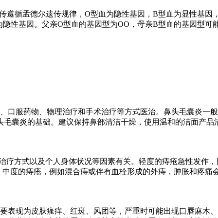
遗传遵循孟德尔遗传规律，O型血为隐性基因，B型血为显性基因
为隐性基因。父亲O型血的基因型为OO，母亲B型血的基因型可能
、口服药物、物理治疗和手术治疗等方式医治。鼻头毛囊炎一般
头毛囊炎的基础。建议保持鼻部清洁干燥，使用温和的洁面产品
度、治疗方式以及个人身体状况等因素有关。轻度的痔疮急性发作
。中度的痔疮，例如混合痔或伴有血栓形成的外痔，肿胀和疼痛会
要表现为皮肤瘙痒、红斑、风团等，严重时可能出现口唇麻木、