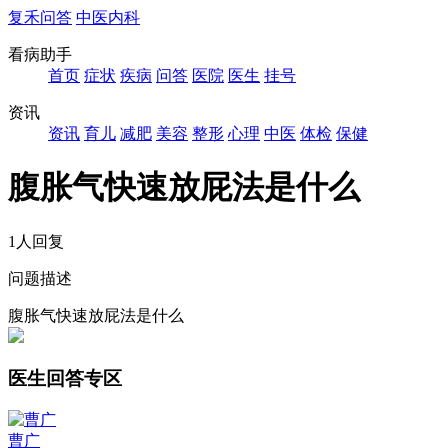
复禾问答
中医内科
看病助手
首页
症状
疾病
问答
医院
医生
挂号
资讯
资讯
育儿
减肥
美容
整形
心理
中医
体检
保健
腹胀气快速放屁法是什么
1人回复
问题描述
腹胀气快速放屁法是什么
医生回答专区
曹广