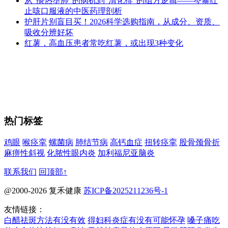
从“痰热壅肺”的病机到“清化排”的组方逻辑——芩暴红
止咳口服液的中医药理剖析
护肝片别盲目买！2026科学选购指南，从成分、资质、
吸收分辨好坏
红薯，高血压患者常吃红薯，或出现3种变化
热门标签
鸡眼
喉痉挛
螺菌病
肺结节病
高钙血症
扭转痉挛
股骨颈骨折
麻痹性斜视
化脓性眼内炎
加利福尼亚脑炎
联系我们
回顶部↑
@2000-2026 复禾健康
苏ICP备2025211236号-1
友情链接：
白醋祛斑方法有没有效
得妇科炎症有没有可能怀孕
嗓子痛吃