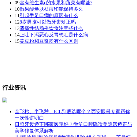
09
含有维生素c的水果和蔬菜有哪些?
10
做果酸焕肤祛痘印能保持多久
11
引起手足口病的原因有什么
12
8岁男孩可以做牙齿矫正吗
13
溃疡性结肠炎饮食注意些什么
14
上吐下泻恶心反胃想吐是什么病
15
黄豆粉和豆浆粉有什么区别
行业资讯
全飞秒、半飞秒、ICL到底选哪个？西安眼科专家帮你
一次性讲明白
日照牙齿矫正哪家医院好？微笑口腔隐适美隐形矫正与
美学修复体系解析