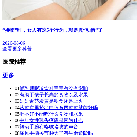
“接吻”时，女人有这5个行为，就是真“动情”了
2026-08-06
查看更多科普
医院推荐
更多
01
哺乳期喝冷饮对宝宝有没有影响
02
有助于孩子长高的食物以及水果
03
娃娃舌苔发黄是积食还是上火
04
从痘痘里挤出白色东西痘痘就能好吗
05
肝不好不能吃什么食物和水果
06
中年女性乳头疼痛是因为什么
07
转动手腕有咯吱咯吱的声音
08
痛风手指关节肿大了有生命危险吗