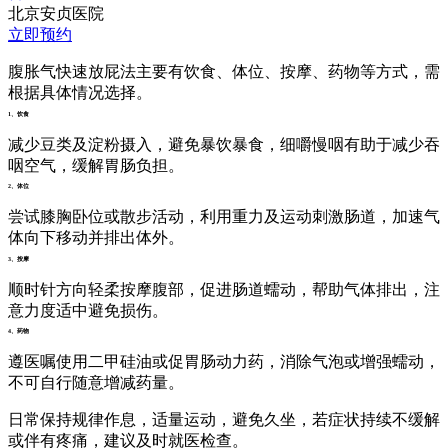
北京安贞医院
立即预约
腹胀气快速放屁法主要有饮食、体位、按摩、药物等方式，需
根据具体情况选择。
1、饮食
减少豆类及淀粉摄入，避免暴饮暴食，细嚼慢咽有助于减少吞
咽空气，缓解胃肠负担。
2、体位
尝试膝胸卧位或散步活动，利用重力及运动刺激肠道，加速气
体向下移动并排出体外。
3、按摩
顺时针方向轻柔按摩腹部，促进肠道蠕动，帮助气体排出，注
意力度适中避免损伤。
4、药物
遵医嘱使用二甲硅油或促胃肠动力药，消除气泡或增强蠕动，
不可自行随意增减药量。
日常保持规律作息，适量运动，避免久坐，若症状持续不缓解
或伴有疼痛，建议及时就医检查。