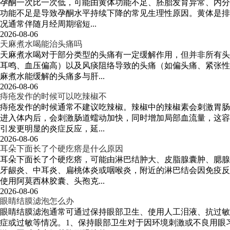
孕酮一次比一次低，可能由黄体功能不足、胚胎发育异常、内分
功能不足是导致孕酮水平持续下降的常见生理性原因。黄体是排
况通常伴随月经周期缩短...
2026-08-06
天麻煮水喝能治头痛吗
天麻煮水喝对于部分类型的头痛有一定缓解作用，但并非所有头
耳鸣、血压偏高）以及风痰阻络导致的头痛（如偏头痛、紧张性
麻煮水能缓解的头痛多与肝...
2026-08-06
痔疮发作的时候可以吃辣椒不
痔疮发作的时候通常不建议吃辣椒。辣椒中的辣椒素会刺激胃肠
进入体内后，会刺激肠道蠕动加快，同时增加局部血流量，这容
引发更明显的炎症反应，延...
2026-08-06
耳朵下面长了个硬疙瘩是什么原因
耳朵下面长了个硬疙瘩，可能由淋巴结肿大、皮脂腺囊肿、腮腺
牙龈炎、中耳炎、扁桃体炎或咽喉炎，附近的淋巴结会因免疫反
使用阿莫西林胶囊、头孢克...
2026-08-06
眼睛结膜滤泡怎么办
眼睛结膜滤泡通常可通过保持眼部卫生、使用人工泪液、抗过敏
症或过敏等情况。1、保持眼部卫生对于因环境刺激或不良用眼