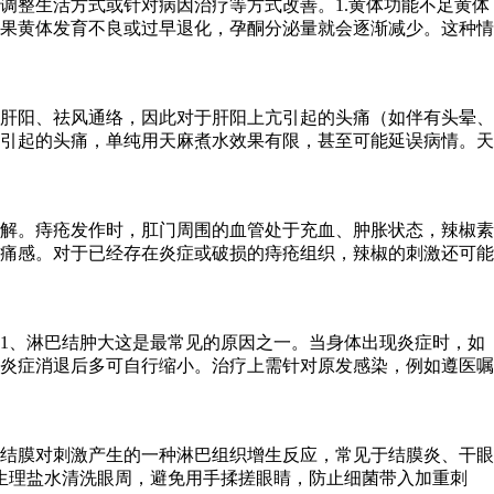
调整生活方式或针对病因治疗等方式改善。1.黄体功能不足黄体
果黄体发育不良或过早退化，孕酮分泌量就会逐渐减少。这种情
肝阳、祛风通络，因此对于肝阳上亢引起的头痛（如伴有头晕、
引起的头痛，单纯用天麻煮水效果有限，甚至可能延误病情。天
解。痔疮发作时，肛门周围的血管处于充血、肿胀状态，辣椒素
痛感。对于已经存在炎症或破损的痔疮组织，辣椒的刺激还可能
1、淋巴结肿大这是最常见的原因之一。当身体出现炎症时，如
炎症消退后多可自行缩小。治疗上需针对原发感染，例如遵医嘱
结膜对刺激产生的一种淋巴组织增生反应，常见于结膜炎、干眼
生理盐水清洗眼周，避免用手揉搓眼睛，防止细菌带入加重刺