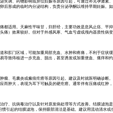
泌失调、药物影响或异位妊娠等原因引起，可通过补充孕激素、
卵后形成的临时内分泌结构，负责分泌孕酮以维持早期妊娠。如
痛都适用。天麻性平味甘，归肝经，主要功效是息风止痉、平抑
头痛）效果较好。但对于外感风寒、气血亏虚或颅内器质性病变
道和肛门区域，可能加重局部充血、水肿和疼痛，不利于症状缓
易导致痔核进一步充血、脱出，甚至诱发或加重便血、瘙痒和灼
肿瘤、毛囊炎或瘢痕疙瘩等原因引起。建议及时就医明确诊断。
应而肿大，表现为耳下可触及的硬疙瘩。通常伴有压痛或红肿，
治疗、抗病毒治疗以及针对原发病处理等方式改善。结膜滤泡是
习惯引起的结膜滤泡，保持眼部清洁是基础。建议用流动清水或