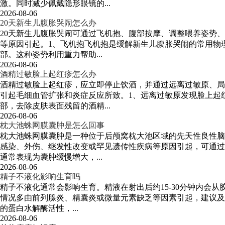
激。同时减少佩戴隐形眼镜的...
2026-08-06
20天新生儿腹胀哭闹怎么办
20天新生儿腹胀哭闹可通过飞机抱、腹部按摩、调整喂养姿势
等原因引起。1、飞机抱飞机抱是缓解新生儿腹胀哭闹的常用物
部。这种姿势利用重力帮助...
2026-08-06
酒精过敏脸上起红疹怎么办
酒精过敏脸上起红疹，应立即停止饮酒，并通过远离过敏原、局
引起毛细血管扩张和炎症反应所致。1、远离过敏原发现脸上起
部，去除皮肤表面残留的酒精...
2026-08-06
枕大池蛛网膜囊肿是怎么回事
枕大池蛛网膜囊肿是一种位于后颅窝枕大池区域的先天性良性脑
感染、外伤、继发性改变或罕见遗传性疾病等原因引起，可通过
通常表现为囊肿缓慢增大，...
2026-08-06
精子不液化影响生育吗
精子不液化通常会影响生育。精液在射出后约15-30分钟内会
情况多由前列腺炎、精囊炎或微量元素缺乏等因素引起，建议及
的蛋白水解酶活性，...
2026-08-06