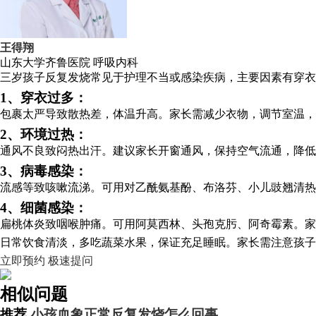
王得翔
山东大学齐鲁医院
呼吸内科
三岁孩子反复发烧常见于护理不当或感染疾病，主要因素有穿衣
1、穿衣过多：
包裹太严导致散热差，体温升高。家长需减少衣物，调节室温，
2、环境过热：
通风不良致闷热出汗。建议家长开窗通风，保持空气流通，降低
3、病毒感染：
流感等致咳嗽流涕。可用对乙酰氨基酚、布洛芬、小儿豉翘清热
4、细菌感染：
扁桃体炎致咽喉肿痛。可用阿莫西林、头孢克肟、阿奇霉素。家
日常饮食清淡，多吃蔬菜水果，保证充足睡眠。家长需注意孩子
立即预约
极速提问
相似问题
推荐
小孩血象正常反复发烧怎么回事