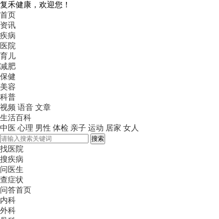
复禾健康，欢迎您！
首页
资讯
疾病
医院
育儿
减肥
保健
美容
科普
视频
语音
文章
生活百科
中医
心理
男性
体检
亲子
运动
居家
女人
搜索
找医院
搜疾病
问医生
查症状
问答首页
内科
外科