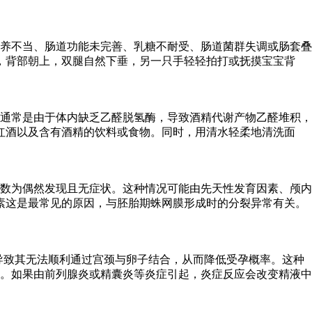
喂养不当、肠道功能未完善、乳糖不耐受、肠道菌群失调或肠套叠
，背部朝上，双腿自然下垂，另一只手轻轻拍打或抚摸宝宝背
通常是由于体内缺乏乙醛脱氢酶，导致酒精代谢产物乙醛堆积，
红酒以及含有酒精的饮料或食物。同时，用清水轻柔地清洗面
数为偶然发现且无症状。这种情况可能由先天性发育因素、颅内
素这是最常见的原因，与胚胎期蛛网膜形成时的分裂异常有关。
，导致其无法顺利通过宫颈与卵子结合，从而降低受孕概率。这种
。如果由前列腺炎或精囊炎等炎症引起，炎症反应会改变精液中