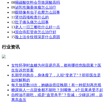
08
喝碳酸饮料会导致尿酸高吗
09
泌乳性脑垂体瘤怎么治疗
10
眼睛像有虫子在爬怎么回事
11
肾功四项检查什么的
12
肚子痛头痛怎么回事
13
老人一日三餐吃什么好一点
14
混合痔肛管炎怎么治疗好
15
脸上法令纹很深是什么原因
行业资讯
女性怀孕时血糖为何容易升高，都有哪些危险因素？医
生告诉您答案
长期坚持跑步，身体瘦了，人却“变老了”？听听医生是
如何解释的
每天放屁数10次，她确诊癌症晚期！有一种屁别再忽视
糖尿病人一点甜食都不能吃？别嘴馋，4个后果承受不起
自榨油不能吃，或是“血管杀手”？告诫：少碰这2样，远
离高血压