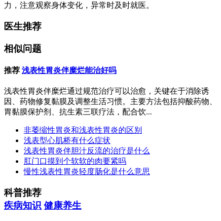
力，注意观察身体变化，异常时及时就医。
医生推荐
相似问题
推荐
浅表性胃炎伴糜烂能治好吗
浅表性胃炎伴糜烂通过规范治疗可以治愈，关键在于消除诱
因、药物修复黏膜及调整生活习惯。主要方法包括抑酸药物、
胃黏膜保护剂、抗生素三联疗法，配合饮...
非萎缩性胃炎和浅表性胃炎的区别
浅表型心肌桥有什么症状
浅表性胃炎伴胆汁反流的治疗是什么
肛门口摸到个软软的肉要紧吗
慢性浅表性胃炎轻度肠化是什么意思
科普推荐
疾病知识
健康养生