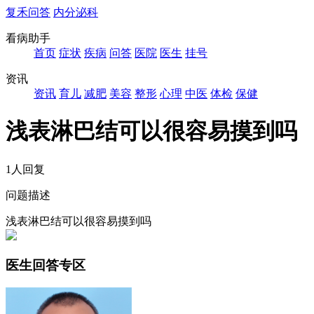
复禾问答
内分泌科
看病助手
首页
症状
疾病
问答
医院
医生
挂号
资讯
资讯
育儿
减肥
美容
整形
心理
中医
体检
保健
浅表淋巴结可以很容易摸到吗
1人回复
问题描述
浅表淋巴结可以很容易摸到吗
医生回答专区