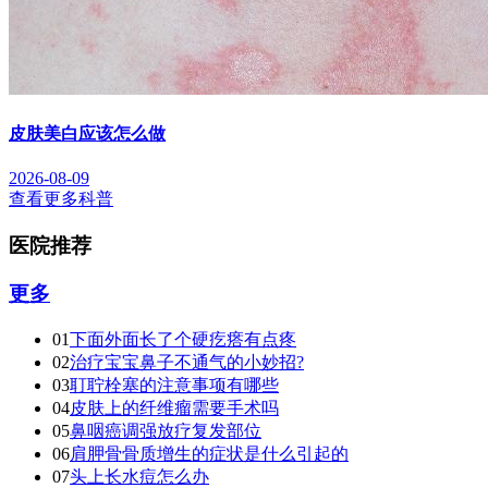
皮肤美白应该怎么做
2026-08-09
查看更多科普
医院推荐
更多
01
下面外面长了个硬疙瘩有点疼
02
治疗宝宝鼻子不通气的小妙招?
03
耵聍栓塞的注意事项有哪些
04
皮肤上的纤维瘤需要手术吗
05
鼻咽癌调强放疗复发部位
06
肩胛骨骨质增生的症状是什么引起的
07
头上长水痘怎么办