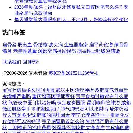
清微栓维持血管年轻状态
2026年度优选：福州缺牙修复私立口腔医院怎么选？专
业格局与选型指南
每天睡觉前大量喝水的人，不出2月，身体或有4个变化
热门标签
扁骨盆
肠出血
骨结核
皮克病
生殖器疱疹
扁平黄色瘤
颅骨骨
髓炎
老年性紫癜
颈部交感神经损伤
病毒性上呼吸道感染
联系我们
回顶部↑
@2000-2026 复禾健康
苏ICP备2025211236号-1
友情链接：
宝宝吐奶后多长时间再喂
武汉中医治疗肿瘤
双肺支气管血管
束增粗严重吗
重庆增高医院哪家好
宝宝食物过敏都有什么症
状
气管炎中医可以治好吗
保定皮炎医院
昆明输卵管肿瘤
成都
做面肌痉挛手术哪家医院好
肺气肿患者可以吃梨吗
哈尔滨治
疗关节炎多少钱
肺胀的病理因素
南宁心理咨询中心
肝硬化失
代偿期可以治好吗
患了感冒后该怎么治
先兆流产后有什么症
状
二期梅毒的治疗费用
怀孕能不能吃胖大海含片
牛皮癣的病