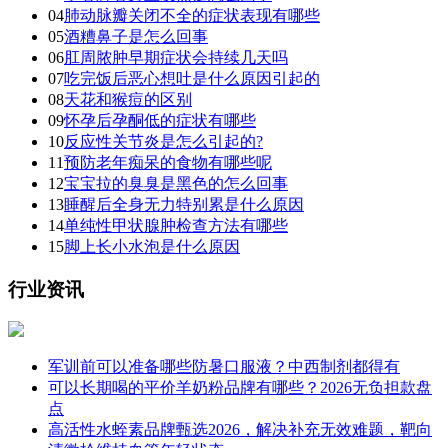
04
肺动脉瓣关闭不全的症状表现有哪些
05
酒糟鼻子是怎么回事
06
肛周脓肿早期症状会持续几天吗
07
吃完饭后恶心想吐是什么原因引起的
08
天花和猴痘的区别
09
怀孕后孕酮低的症状有哪些
10
反应性关节炎是怎么引起的?
11
预防老年痴呆的食物有哪些呢
12
宝宝拉的臭臭是黑色的怎么回事
13
睡醒后全身无力特别累是什么原因
14
单纯性甲状腺肿检查方法有哪些
15
脚上长小水泡是什么原因
行业资讯
军训前可以准备哪些防暑口服液？中西制剂都得有
可以长期喝的平价羊奶粉品牌有哪些？2026无负担款盘
点
高活性水蛭素品牌甄选2026，解决补充无效难题，靶向