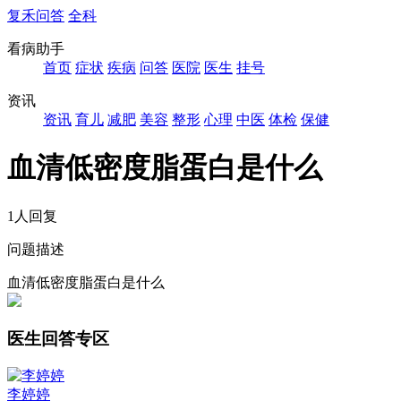
复禾问答
全科
看病助手
首页
症状
疾病
问答
医院
医生
挂号
资讯
资讯
育儿
减肥
美容
整形
心理
中医
体检
保健
血清低密度脂蛋白是什么
1人回复
问题描述
血清低密度脂蛋白是什么
医生回答专区
李婷婷