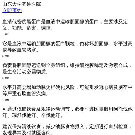
山东大学齐鲁医院
立即预约
血清低密度脂蛋白是血液中运输胆固醇的蛋白，主要涉及定
义、功能、危害、调控。
1、定义
它是血液中运输胆固醇的蛋白颗粒，俗称坏胆固醇，水平过高
易导致血管堵塞。
2、功能
负责将胆固醇运送到全身组织，维持细胞膜稳定及激素合成，
是生命活动必需物质。
3、危害
水平升高会增加动脉粥样硬化风险，可能引发冠心病及脑卒中
等严重心脑血管疾病。
4、调控
可通过低脂饮食及规律运动调节，必要时遵医嘱服用阿托伐他
汀、瑞舒伐他汀、辛伐他汀。
建议保持清淡饮食，减少油腻食物摄入，定期进行血脂检查，
发现异常及时就医咨询。