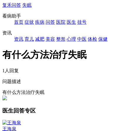
复禾问答
失眠
看病助手
首页
症状
疾病
问答
医院
医生
挂号
资讯
资讯
育儿
减肥
美容
整形
心理
中医
体检
保健
有什么方法治疗失眠
1人回复
问题描述
有什么方法治疗失眠
医生回答专区
王海泉