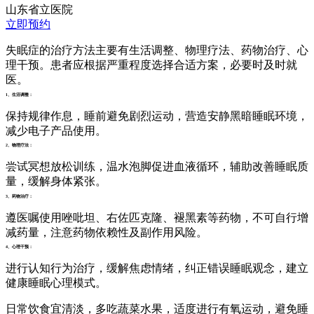
山东省立医院
立即预约
失眠症的治疗方法主要有生活调整、物理疗法、药物治疗、心
理干预。患者应根据严重程度选择合适方案，必要时及时就
医。
1、生活调整：
保持规律作息，睡前避免剧烈运动，营造安静黑暗睡眠环境，
减少电子产品使用。
2、物理疗法：
尝试冥想放松训练，温水泡脚促进血液循环，辅助改善睡眠质
量，缓解身体紧张。
3、药物治疗：
遵医嘱使用唑吡坦、右佐匹克隆、褪黑素等药物，不可自行增
减药量，注意药物依赖性及副作用风险。
4、心理干预：
进行认知行为治疗，缓解焦虑情绪，纠正错误睡眠观念，建立
健康睡眠心理模式。
日常饮食宜清淡，多吃蔬菜水果，适度进行有氧运动，避免睡