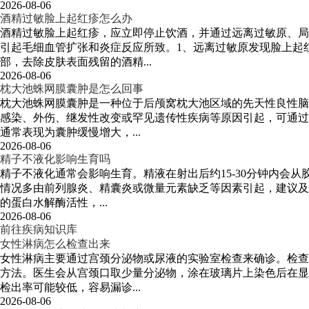
2026-08-06
酒精过敏脸上起红疹怎么办
酒精过敏脸上起红疹，应立即停止饮酒，并通过远离过敏原、局
引起毛细血管扩张和炎症反应所致。1、远离过敏原发现脸上起
部，去除皮肤表面残留的酒精...
2026-08-06
枕大池蛛网膜囊肿是怎么回事
枕大池蛛网膜囊肿是一种位于后颅窝枕大池区域的先天性良性脑
感染、外伤、继发性改变或罕见遗传性疾病等原因引起，可通过
通常表现为囊肿缓慢增大，...
2026-08-06
精子不液化影响生育吗
精子不液化通常会影响生育。精液在射出后约15-30分钟内会
情况多由前列腺炎、精囊炎或微量元素缺乏等因素引起，建议及
的蛋白水解酶活性，...
2026-08-06
前往疾病知识库
女性淋病怎么检查出来
女性淋病主要通过宫颈分泌物或尿液的实验室检查来确诊。检查
方法。医生会从宫颈口取少量分泌物，涂在玻璃片上染色后在显
检出率可能较低，容易漏诊...
2026-08-06