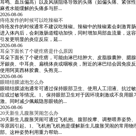
耳鸣、血压偏高）以及风痰阻络导致的头痛（如偏头痛、紧张性
麻煮水能缓解的头痛多与肝...
2026-08-06
痔疮发作的时候可以吃辣椒不
痔疮发作的时候通常不建议吃辣椒。辣椒中的辣椒素会刺激胃肠
进入体内后，会刺激肠道蠕动加快，同时增加局部血流量，这容
引发更明显的炎症反应，延...
2026-08-06
耳朵下面长了个硬疙瘩是什么原因
耳朵下面长了个硬疙瘩，可能由淋巴结肿大、皮脂腺囊肿、腮腺
牙龈炎、中耳炎、扁桃体炎或咽喉炎，附近的淋巴结会因免疫反
使用阿莫西林胶囊、头孢克...
2026-08-06
眼睛结膜滤泡怎么办
眼睛结膜滤泡通常可通过保持眼部卫生、使用人工泪液、抗过敏
症或过敏等情况。1、保持眼部卫生对于因环境刺激或不良用眼
激。同时减少佩戴隐形眼镜的...
2026-08-06
20天新生儿腹胀哭闹怎么办
20天新生儿腹胀哭闹可通过飞机抱、腹部按摩、调整喂养姿势
等原因引起。1、飞机抱飞机抱是缓解新生儿腹胀哭闹的常用物
部。这种姿势利用重力帮助...