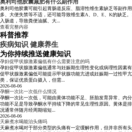
奥利司他胶囊减肥有什么副作用
奥利司他胶囊可能引起胃肠道反应、脂溶性维生素缺乏等副作
多、大便失禁等不适，还可能导致维生素A、D、E、K的缺乏
入肠道，导致粪便油腻、大...
查看完整内容
科普推荐
疾病知识
健康养生
为你持续推送健康知识
孕妇促甲状腺激素偏低有什么需要注意的吗
孕妇促甲状腺激素偏低通常与妊娠期生理性变化或病理性因素有
促甲状腺激素偏低可能提示甲状腺功能亢进或妊娠期一过性甲
类，保证优质蛋白摄入，但需...
2026-08-06
孕酮一次比一次低什么情况
孕酮一次比一次低，可能由黄体功能不足、胚胎发育异常、内分
功能不足是导致孕酮水平持续下降的常见生理性原因。黄体是排
况通常伴随月经周期缩短...
2026-08-06
天麻煮水喝能治头痛吗
天麻煮水喝对于部分类型的头痛有一定缓解作用，但并非所有头