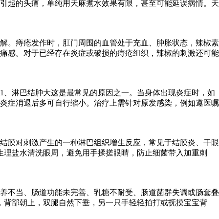
引起的头痛，单纯用天麻煮水效果有限，甚至可能延误病情。天
解。痔疮发作时，肛门周围的血管处于充血、肿胀状态，辣椒素
痛感。对于已经存在炎症或破损的痔疮组织，辣椒的刺激还可能
1、淋巴结肿大这是最常见的原因之一。当身体出现炎症时，如
炎症消退后多可自行缩小。治疗上需针对原发感染，例如遵医嘱
结膜对刺激产生的一种淋巴组织增生反应，常见于结膜炎、干眼
生理盐水清洗眼周，避免用手揉搓眼睛，防止细菌带入加重刺
喂养不当、肠道功能未完善、乳糖不耐受、肠道菌群失调或肠套叠
，背部朝上，双腿自然下垂，另一只手轻轻拍打或抚摸宝宝背