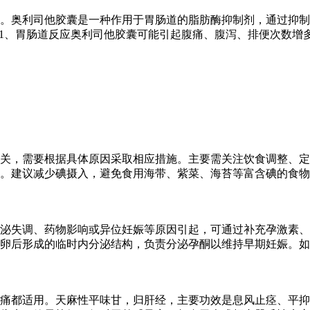
用。奥利司他胶囊是一种作用于胃肠道的脂肪酶抑制剂，通过抑
。1、胃肠道反应奥利司他胶囊可能引起腹痛、腹泻、排便次数增
关，需要根据具体原因采取相应措施。主要需关注饮食调整、定
亢。建议减少碘摄入，避免食用海带、紫菜、海苔等富含碘的食
泌失调、药物影响或异位妊娠等原因引起，可通过补充孕激素、
卵后形成的临时内分泌结构，负责分泌孕酮以维持早期妊娠。如
痛都适用。天麻性平味甘，归肝经，主要功效是息风止痉、平抑