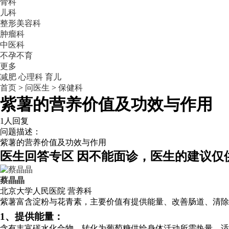
骨科
儿科
整形美容科
肿瘤科
中医科
不孕不育
更多
减肥
心理科
育儿
首页
>
问医生
>
保健科
紫薯的营养价值及功效与作用
1人回复
问题描述：
紫薯的营养价值及功效与作用
医生回答专区
因不能面诊，医生的建议仅
蔡晶晶
北京大学人民医院
营养科
紫薯富含淀粉与花青素，主要价值有提供能量、改善肠道、清除
1、提供能量：
含有丰富碳水化合物，转化为葡萄糖供给身体活动所需热量，适