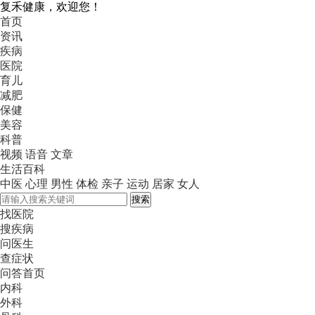
复禾健康，欢迎您！
首页
资讯
疾病
医院
育儿
减肥
保健
美容
科普
视频
语音
文章
生活百科
中医
心理
男性
体检
亲子
运动
居家
女人
搜索
找医院
搜疾病
问医生
查症状
问答首页
内科
外科