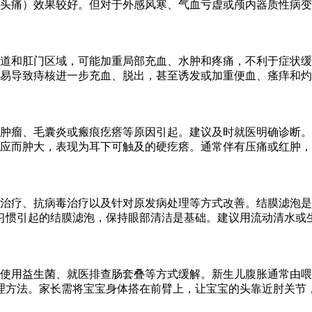
头痛）效果较好。但对于外感风寒、气血亏虚或颅内器质性病变
道和肛门区域，可能加重局部充血、水肿和疼痛，不利于症状缓
易导致痔核进一步充血、脱出，甚至诱发或加重便血、瘙痒和灼
肿瘤、毛囊炎或瘢痕疙瘩等原因引起。建议及时就医明确诊断。
应而肿大，表现为耳下可触及的硬疙瘩。通常伴有压痛或红肿，
治疗、抗病毒治疗以及针对原发病处理等方式改善。结膜滤泡是
习惯引起的结膜滤泡，保持眼部清洁是基础。建议用流动清水或
、使用益生菌、就医排查肠套叠等方式缓解。新生儿腹胀通常由
理方法。家长需将宝宝身体搭在前臂上，让宝宝的头靠近肘关节