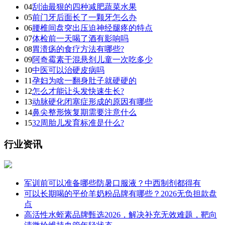
04
刮油最狠的四种减肥蔬菜水果
05
前门牙后面长了一颗牙怎么办
06
腰椎间盘突出压迫神经腿疼的特点
07
体检前一天喝了酒有影响吗
08
胃溃疡的食疗方法有哪些?
09
阿奇霉素干混悬剂儿童一次吃多少
10
中医可以治硬皮病吗
11
孕妇为啥一翻身肚子就硬硬的
12
怎么才能让头发快速生长?
13
动脉硬化闭塞症形成的原因有哪些
14
鼻尖整形恢复期需要注意什么
15
32周胎儿发育标准是什么?
行业资讯
军训前可以准备哪些防暑口服液？中西制剂都得有
可以长期喝的平价羊奶粉品牌有哪些？2026无负担款盘
点
高活性水蛭素品牌甄选2026，解决补充无效难题，靶向