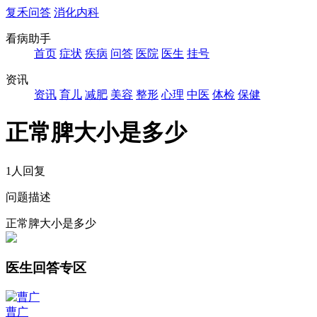
复禾问答
消化内科
看病助手
首页
症状
疾病
问答
医院
医生
挂号
资讯
资讯
育儿
减肥
美容
整形
心理
中医
体检
保健
正常脾大小是多少
1人回复
问题描述
正常脾大小是多少
医生回答专区
曹广