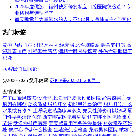
清微栓维持血管年轻状态
2026年度优选：福州缺牙修复私立口腔医院怎么选？专
业格局与选型指南
每天睡觉前大量喝水的人，不出2月，身体或有4个变化
热门标签
黄疸
丙酸血症
淋巴水肿
神经衰弱
恶性脑膜瘤
踝关节扭伤
高
泌乳素血症
神经源性膀胱
酒精性股骨头坏死
外伤性硬脑膜下
积液
联系我们
回顶部↑
@2000-2026 复禾健康
苏ICP备2025211236号-1
友情链接：
有了白癜风该怎么调理
上海治疗皮肤过敏医院
经常感冒主要
原因有哪些
怎么造成脂肪肝？
初期甲沟炎治疗
脂肪肝吃什么
水果或食物？
上呼吸道感染咳嗽多久
先天性肺炎可以好吗
厦
门性早熟治疗医院
西宁哪家医院看痘痘
辽宁哪个医院治膝关
节好
武汉抑郁症医院
宝宝感冒用哪些洗澡最好
短效避孕药好
处
偶尔心悸做什么检查
生殖疣怎么检查
龙港男科医院
皱纹怎