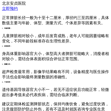
北京安贞医院
立即预约
正常脾脏长径一般为十至十二厘米，厚径约三至四厘米，具体
数值主要与年龄、体型、测量方式、个体差异等因素有关。
1、年龄因素：
儿童脾脏相对较小，成年后发育成熟，老年人可能因萎缩略有
变化，不同年龄段标准存在生理性差异。
2、体型差异：
身高体重影响器官大小，体型高大者脾脏可能略大，消瘦者相
对较小，需结合体表面积综合评估正常范围。
3、测量方式：
超声检查最常用，影像学结果略有不同，设备精度与医生操作
手法也会影响最终测量数据的准确性。
4、个体变异：
遗传基因导致器官大小不一，若无不适症状且功能正常，轻微
超出参考值未必代表疾病，需结合临床判断。
建议定期体检监测脾脏状态，保持均衡饮食，避免过度饮酒，
注意腹部防护防止外伤，若有不适及时就医咨询专业医生意