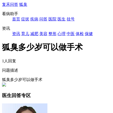
复禾问答
狐臭
看病助手
首页
症状
疾病
问答
医院
医生
挂号
资讯
资讯
育儿
减肥
美容
整形
心理
中医
体检
保健
狐臭多少岁可以做手术
1人回复
问题描述
狐臭多少岁可以做手术
医生回答专区