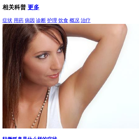
相关科普
更多
症状
用药
病因
诊断
护理
饮食
概况
治疗