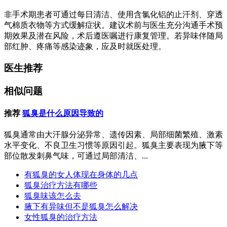
非手术期患者可通过每日清洁、使用含氯化铝的止汗剂、穿透
气棉质衣物等方式缓解症状。建议术前与医生充分沟通手术预
期效果及潜在风险，术后遵医嘱进行康复管理。若异味伴随局
部红肿、疼痛等感染迹象，应及时就医处理。
医生推荐
相似问题
推荐
狐臭是什么原因导致的
狐臭通常由大汗腺分泌异常、遗传因素、局部细菌繁殖、激素
水平变化、不良卫生习惯等原因引起。狐臭主要表现为腋下等
部位散发刺鼻气味，可通过局部清洁、...
有狐臭的女人体现在身体的几点
狐臭治疗方法有哪些
狐臭味该怎么去
腋下有异味但不是狐臭怎么解决
女性狐臭的治疗方法