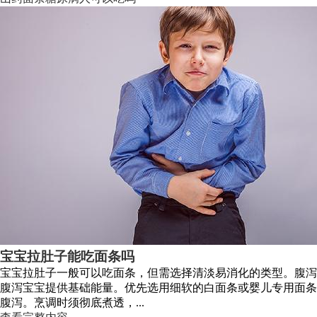
宝宝拉肚子能吃面条吗
宝宝拉肚子一般可以吃面条，但需选择清淡易消化的类型。腹泻
腹泻宝宝提供基础能量。优先选用细软的白面条或婴儿专用面条
腹泻。烹调时须彻底煮透，...