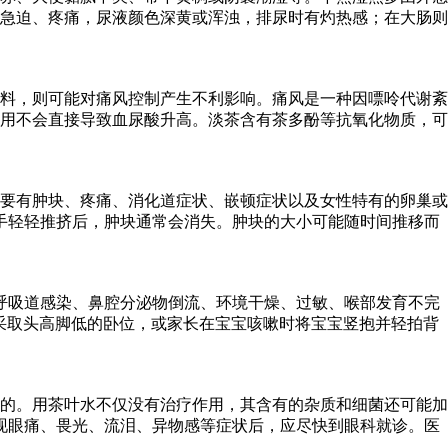
急迫、疼痛，尿液颜色深黄或浑浊，排尿时有灼热感；在大肠则
料，则可能对痛风控制产生不利影响。痛风是一种因嘌呤代谢紊
用不会直接导致血尿酸升高。淡茶含有茶多酚等抗氧化物质，可
要有肿块、疼痛、消化道症状、嵌顿症状以及女性特有的卵巢或
手轻轻推挤后，肿块通常会消失。肿块的大小可能随时间推移而
呼吸道感染、鼻腔分泌物倒流、环境干燥、过敏、喉部发育不完
宝采取头高脚低的卧位，或家长在宝宝咳嗽时将宝宝竖抱并轻拍背
的。用茶叶水不仅没有治疗作用，其含有的杂质和细菌还可能加
现眼痛、畏光、流泪、异物感等症状后，应尽快到眼科就诊。医