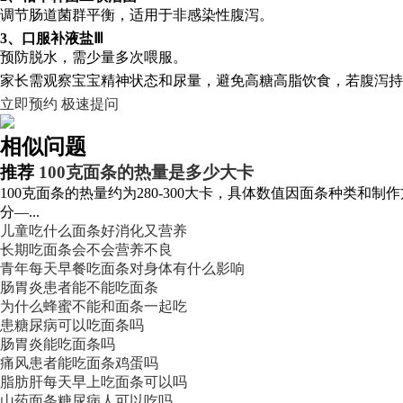
调节肠道菌群平衡，适用于非感染性腹泻。
3、口服补液盐Ⅲ
预防脱水，需少量多次喂服。
家长需观察宝宝精神状态和尿量，避免高糖高脂饮食，若腹泻持
立即预约
极速提问
相似问题
推荐
100克面条的热量是多少大卡
100克面条的热量约为280-300大卡，具体数值因面条种类
分—...
儿童吃什么面条好消化又营养
长期吃面条会不会营养不良
青年每天早餐吃面条对身体有什么影响
肠胃炎患者能不能吃面条
为什么蜂蜜不能和面条一起吃
患糖尿病可以吃面条吗
肠胃炎能吃面条吗
痛风患者能吃面条鸡蛋吗
脂肪肝每天早上吃面条可以吗
山药面条糖尿病人可以吃吗