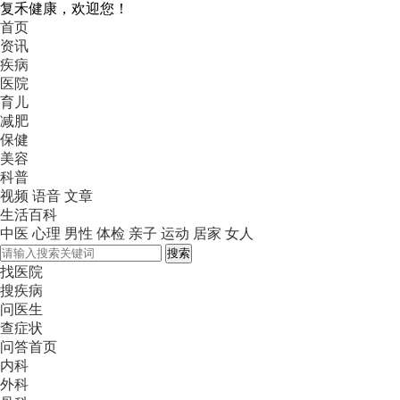
复禾健康，欢迎您！
首页
资讯
疾病
医院
育儿
减肥
保健
美容
科普
视频
语音
文章
生活百科
中医
心理
男性
体检
亲子
运动
居家
女人
搜索
找医院
搜疾病
问医生
查症状
问答首页
内科
外科