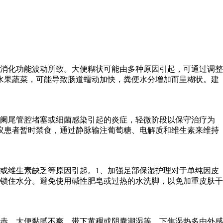
消化功能波动所致。大便糊状可能由多种原因引起，可通过调整
水果蔬菜，可能导致肠道蠕动加快，粪便水分增加而呈糊状。建
是阑尾管腔堵塞或细菌感染引起的炎症，轻微阶段以保守治疗为
议患者暂时禁食，通过静脉输注葡萄糖、电解质和维生素来维持
或维生素缺乏等原因引起。1、加强足部保湿护理对于单纯因皮
锁住水分。避免使用碱性肥皂或过热的水洗脚，以免加重皮肤干
赤、大便黏腻不爽、带下黄稠或阴囊潮湿等。下焦湿热多由外感