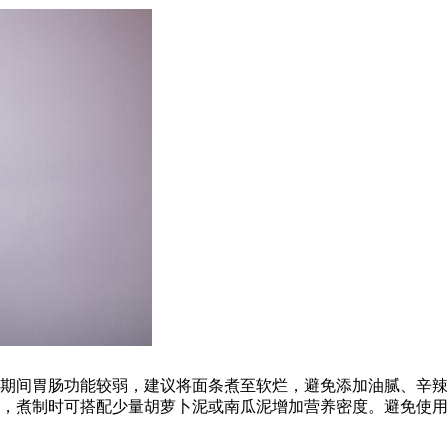
期间胃肠功能较弱，建议将面条煮至软烂，避免添加油腻、辛辣
，煮制时可搭配少量胡萝卜泥或南瓜泥增加营养密度。避免使用