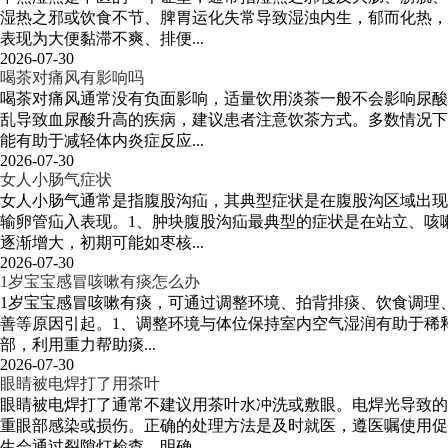
湿热之邪或饮食不节、脾胃运化失常导致湿浊内生，郁而化热，
表现为大便黏滞不爽、排便...
2026-07-30
喝茶对痛风有影响吗
喝茶对痛风通常没有负面影响，适量饮用淡茶一般不会影响尿酸
乱导致血尿酸升高的疾病，建议患者注意饮茶方式。多数情况下
能有助于减轻体内炎症反应...
2026-07-30
女人小肠气症状
女人小肠气通常是指腹股沟疝，其典型症状是在腹股沟区域出现
输卵管疝入表现。1、肿块腹股沟疝最典型的症状是在站立、咳
逐渐增大，初期可能如枣核...
2026-07-30
1岁宝宝感冒咳嗽有痰怎么办
1岁宝宝感冒咳嗽有痰，可通过调整环境、拍背排痰、饮食调理
善等原因引起。1、调整环境与体位保持室内空气湿润有助于稀释
部，利用重力帮助痰...
2026-07-30
眼睛被电焊打了用茶叶
眼睛被电焊打了通常不建议用茶叶水冲洗或敷眼。电焊光导致的
重眼部感染或损伤。正确的处理方法是及时就医，遵医嘱使用促
生会通过裂隙灯检查，明确...