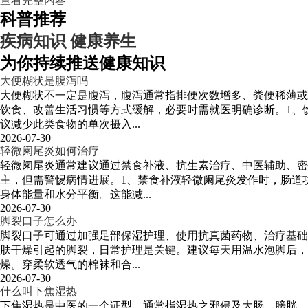
查看完整内容
科普推荐
疾病知识
健康养生
为你持续推送健康知识
大便糊状是腹泻吗
大便糊状不一定是腹泻，腹泻通常指排便次数增多、粪便稀薄或
饮食、改善生活习惯等方式缓解，必要时需就医明确诊断。1、
议减少此类食物的单次摄入...
2026-07-30
轻微阑尾炎如何治疗
轻微阑尾炎通常建议通过禁食补液、抗生素治疗、中医辅助、
主，但需警惕病情进展。1、禁食补液轻微阑尾炎发作时，肠道
身体能量和水分平衡。这能减...
2026-07-30
脚裂口子怎么办
脚裂口子可通过加强足部保湿护理、使用抗真菌药物、治疗基础
肤干燥引起的脚裂，日常护理是关键。建议每天用温水泡脚后，
燥。穿柔软透气的棉袜和合...
2026-07-30
什么叫下焦湿热
下焦湿热是中医的一个证型，通常指湿热之邪侵及大肠、膀胱、