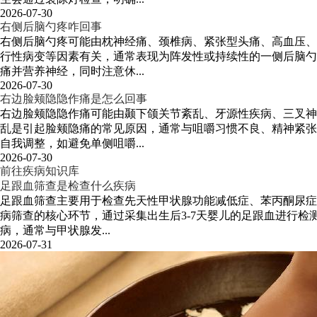
2026-07-30
右侧后脑勺疼咋回事
右侧后脑勺疼可能由枕神经痛、颈椎病、紧张型头痛、高血压、
行性病变等因素有关，通常表现为阵发性或持续性的一侧后脑勺
痛并营养神经，同时注意休...
2026-07-30
右边脸颊隐隐作痛是怎么回事
右边脸颊隐隐作痛可能由颞下颌关节紊乱、牙源性疾病、三叉神
乱是引起脸颊隐痛的常见原因，通常与咀嚼习惯不良、精神紧张
自我调整，如避免单侧咀嚼...
2026-07-30
前往疾病知识库
足跟血筛查是检查什么疾病
足跟血筛查主要用于检查先天性甲状腺功能减低症、苯丙酮尿症
病筛查的核心环节，通过采集出生后3-7天婴儿的足跟血进行
病，通常与甲状腺发...
2026-07-31