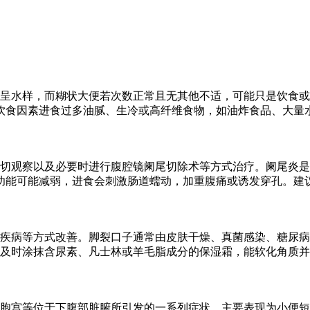
呈水样，而糊状大便若次数正常且无其他不适，可能只是饮食或
饮食因素进食过多油腻、生冷或高纤维食物，如油炸食品、大量
密切观察以及必要时进行腹腔镜阑尾切除术等方式治疗。阑尾炎
功能可能减弱，进食会刺激肠道蠕动，加重腹痛或诱发穿孔。建
疾病等方式改善。脚裂口子通常由皮肤干燥、真菌感染、糖尿病
及时涂抹含尿素、凡士林或羊毛脂成分的保湿霜，能软化角质并
胞宫等位于下腹部脏腑所引发的一系列症状，主要表现为小便短