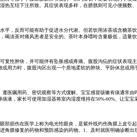
湿热互结下注所致。其症状表现多样，在膀胱则可见小便频数、
水平，反而可能有助于促进水分代谢。但若饮用浓茶或含糖茶饮
，喝淡茶对痛风患者是安全的。茶叶本身嘌呤含量极低，适量饮
可复性肿块，并可能伴有坠胀感或疼痛。腹股沟疝的症状表现主
嗽或用力时，腹股沟区出现一个质地柔软的肿块。平卧休息或用
、遵医嘱用药、密切观察等方式缓解。宝宝感冒咳嗽有痰通常由
痰液，家长可使用加湿器将室内湿度维持在50%-60%。让宝
眼部损伤在医学上称为电光性眼炎，是紫外线灼伤角膜上皮引起
进角膜修复的药物和预防感染的药物。1、及时就医明确诊断出