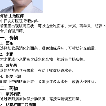
何洁
主治医师
中日友好医院
呼吸内科
若宝宝出现腹泻症状，可以适量吃面条、米粥、蒸苹果、胡萝卜
食并合理用药。
一、食物
1、面条
选择细软易消化的面条，避免油腻调味，可帮助补充能量。
2、米粥
大米粥或小米粥富含碳水化合物，能减轻胃肠负担。
3、蒸苹果
蒸熟的苹果含有果胶，有助于收敛肠道水分。
4、胡萝卜泥
胡萝卜中的膳食纤维可吸附肠道多余水分，改善大便性状。
二、药物
1、蒙脱石散
通过吸附病原体保护肠黏膜，需按医嘱调整用量。
2、枯草杆菌二联活菌